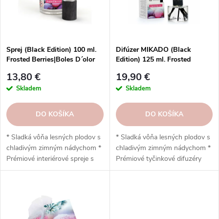
p
r
r
o
o
d
d
u
Sprej (Black Edition) 100 ml.
Difúzer MIKADO (Black
u
Frosted Berries|Boles D´olor
Edition) 125 ml. Frosted
k
Berries|Boles D´olor
k
t
13,80 €
19,90 €
t
o
Skladem
Skladem
o
v
v
DO KOŠÍKA
DO KOŠÍKA
* Sladká vôňa lesných plodov s
* Sladká vôňa lesných plodov s
chladivým zimným nádychom *
chladivým zimným nádychom *
Prémiové interiérové spreje s
Prémiové tyčinkové difuzéry
intenzívnou parfumáciou * 100
bez alkoholu a prchavých
ml = až 500 použití * Elegantná
organických látok * Objem 125
sklenená fľaša s dreveným
ml, intenzívna a dlhotrvajúca
uzáverom * Zloženie bez farbív
vôňa * Bavlnené čierne tyčinky
a konzervačných látok, s
s vysokou absorpciou *