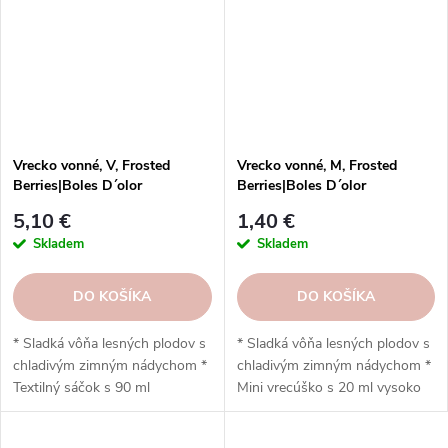
uvoľňovanie vône až 6
aj do keramiky, potpourri alebo
mesiacov * Šetrné k textíliám,
textilných dekorácií * Široká
bez alkoholu a farbív * K
škála vôní z kolekcie Ambients
dispozícii vo viacerých vôňach *
* Vyrobené spoločnosťou Boles
Vyrobené v Španielsku
d'olor (Španielsko)
spoločnosťou Boles d'olor
Vrecko vonné, V, Frosted
Vrecko vonné, M, Frosted
Berries|Boles D´olor
Berries|Boles D´olor
5,10 €
1,40 €
Skladem
Skladem
DO KOŠÍKA
DO KOŠÍKA
* Sladká vôňa lesných plodov s
* Sladká vôňa lesných plodov s
chladivým zimným nádychom *
chladivým zimným nádychom *
Textilný sáčok s 90 ml
Mini vrecúško s 20 ml vysoko
koncentrovanej vône * Prevoňa
koncentrovanej vône * Ideálny
skrine, zásuvky, autá a menšie
do zásuviek, skríň, tašiek alebo