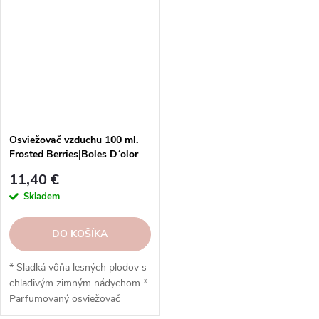
miestnosti * Vydrží až 6
kufrov * Vôňa vydrží až 6
mesiacov (v interiéri) *
mesiacov * Rôzne druhy vôní v
Elegantný dizajn so závesom na
elegantnom textilnom dizajne *
jednoduché umiestnenie *
Navrhnuté spoločnosťou Boles
Široký výber vôní z kolekcie
d'olor (Španielsko)
Ambients * Vyrobené
španielskou značkou Boles
d'olor
Osviežovač vzduchu 100 ml.
Frosted Berries|Boles D´olor
11,40 €
Skladem
DO KOŠÍKA
* Sladká vôňa lesných plodov s
chladivým zimným nádychom *
Parfumovaný osviežovač
vzduchu v spreji bez aerosólu *