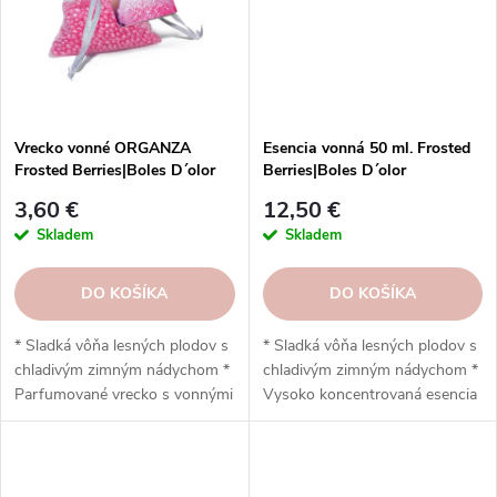
alkoholom z cukrovej trstiny *
Elegantný čierny dizajn vhodný
Rýchle a účinné prevoňanie
do moderných interiérov * K
miestnosti jemnou hmlou * K
dispozícii sú náhradné náplne a
dispozícii vo viac ako 20...
tyčinky * Vegánske zloženie,...
Vrecko vonné ORGANZA
Esencia vonná 50 ml. Frosted
Frosted Berries|Boles D´olor
Berries|Boles D´olor
3,60 €
12,50 €
Skladem
Skladem
DO KOŠÍKA
DO KOŠÍKA
* Sladká vôňa lesných plodov s
* Sladká vôňa lesných plodov s
chladivým zimným nádychom *
chladivým zimným nádychom *
Parfumované vrecko s vonnými
Vysoko koncentrovaná esencia
perlami z materiálu EVA *
pre elektrické difuzéry so
Jemná organza, elegantný
studenou mikronizáciou *
vzhľad vhodný do šatníka,
Objem 50 ml, stačí pár kvapiek
zásuvky a auta * Postupné
pre intenzívnu vôňu * Vhodná