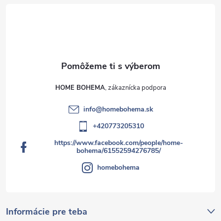
p
i
s
u
HOME BOHEMA
info
@
homebohema.sk
+420773205310
https://www.facebook.com/people/home-
bohema/61552594276785/
homebohema
Informácie pre teba