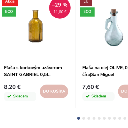
Akcia
EU
–29 %
ECO
ECO
11,60 €
Fľaša s korkovým uzáverom
Fľaša na olej OLIVE, 0
SAINT GABRIEL 0,5L,
číra|San Miguel
oranžová|topaz
8,20 €
7,60 €
DO KOŠÍKA
DO
Skladem
Skladem