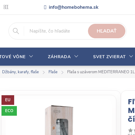
info@homebohema.sk
🇨🇿 Pro zákazníky z České republiky
Veľkoobchodná spolupráca
HĽADAŤ
YTOVÉ VÔNE
ZÁHRADA
SVET ZVIERAT
Džbány, karafy, fľaše
Fľaše
Fľaša s uzáverom MEDITERRANEO 1L, b
F
EU
M
ECO
č