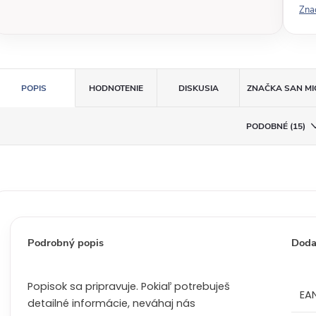
Zna
á
c
e
n
a
POPIS
HODNOTENIE
DISKUSIA
ZNAČKA
SAN MI
:
PODOBNÉ (15)
Podrobný popis
Doda
Popisok sa pripravuje. Pokiaľ potrebuješ
EA
detailné informácie, neváhaj nás