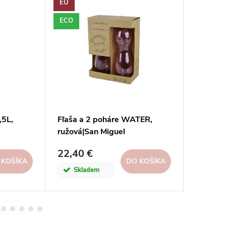
EU
EU
ECO
ECO
,5L,
Fľaša a 2 poháre WATER,
Fľaša s
ružová|San Miguel
ružová|
22,40 €
7,30 €
 KOŠÍKA
DO KOŠÍKA
Skladem
Skl