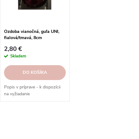
p
r
r
o
o
d
d
u
Ozdoba vianočná, guľa UNI,
u
fialová/tmavá, 8cm
k
k
t
2,80 €
t
o
Skladem
o
v
v
DO KOŠÍKA
Popis v príprave - k dispozícii
na vyžiadanie
O
v
l