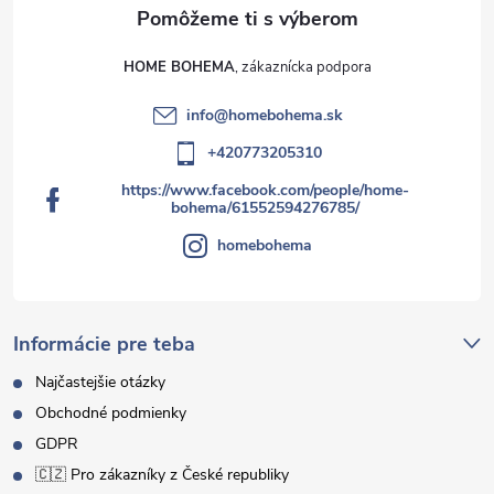
HOME BOHEMA
info
@
homebohema.sk
+420773205310
https://www.facebook.com/people/home-
bohema/61552594276785/
homebohema
Informácie pre teba
Najčastejšie otázky
Obchodné podmienky
GDPR
🇨🇿 Pro zákazníky z České republiky