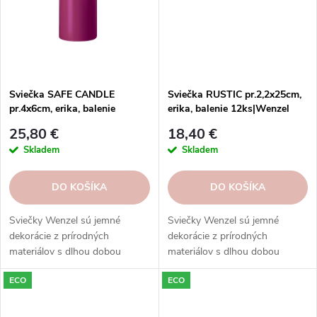
Sviečka SAFE CANDLE
Sviečka RUSTIC pr.2,2x25cm,
pr.4x6cm, erika, balenie
erika, balenie 12ks|Wenzel
24ks|Wenzel
25,80 €
18,40 €
Skladem
Skladem
DO KOŠÍKA
DO KOŠÍKA
Sviečky Wenzel sú jemné
Sviečky Wenzel sú jemné
dekorácie z prírodných
dekorácie z prírodných
materiálov s dlhou dobou
materiálov s dlhou dobou
horenia. Ponúkame širokú škálu
horenia. Ponúkame širokú škálu
ECO
ECO
vôní a dizajnových balení.
vôní a dizajnových balení.
Objednajte si ešte dnes a
Objednajte si ešte dnes a
vychutnajte si prírodnú krásu.
vychutnajte si prírodnú krásu.