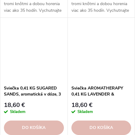
tromi knôtmi a dobou horenia
tromi knôtmi a dobou horenia
viac ako 35 hodín. Vychutnajte
viac ako 35 hodín. Vychutnajte
si rozmanitosť vôní a
si rozmanitosť vôní a
rovnomerné horenie, ktoré
rovnomerné horenie, ktoré
prinášajú sviečky Goose Creek.
prinášajú sviečky Goose Creek.
Sviečka 0,41 KG SUGARED
Sviečka AROMATHERAPY
SANDS, aromatická v dóze, 3
0,41 KG LAVENDER &
knôty|GOOSE CREEK
VANILLA, 3 knôty|GOOSE
18,60 €
18,60 €
CREEK
Skladem
Skladem
DO KOŠÍKA
DO KOŠÍKA