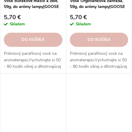
Vosk Burákové maslo a želé,
Vosk Orgovánková záhrada,
59g, do arómy lampy|GOOSE
59g, do arómy lampy|GOOSE
CREEK
CREEK
5,70 €
5,70 €
Skladem
Skladem
DO KOŠÍKA
DO KOŠÍKA
Prémiový parafínový vosk na
Prémiový parafínový vosk na
aromaterapiu.Vychutnajte si 50
aromaterapiu.Vychutnajte si 50
- 80 hodín silnej a dlhotrvajúcej
- 80 hodín silnej a dlhotrvajúcej
vône s voskami Goose Creek.
vône s voskami Goose Creek.