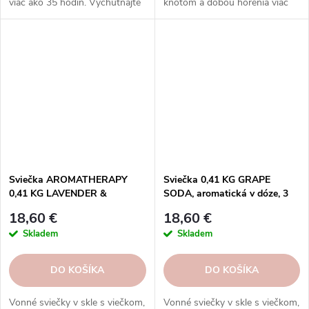
viac ako 35 hodín. Vychutnajte
knôtom a dobou horenia viac
si rozmanitosť vôní a
ako 45 hodín.
rovnomerné horenie, ktoré
prinášajú sviečky Goose Creek.
Sviečka AROMATHERAPY
Sviečka 0,41 KG GRAPE
0,41 KG LAVENDER &
SODA, aromatická v dóze, 3
CHAMOMILE, 3 knôty|GOOSE
knôty|GOOSE CREEK
18,60 €
18,60 €
CREEK
Skladem
Skladem
DO KOŠÍKA
DO KOŠÍKA
Vonné sviečky v skle s viečkom,
Vonné sviečky v skle s viečkom,