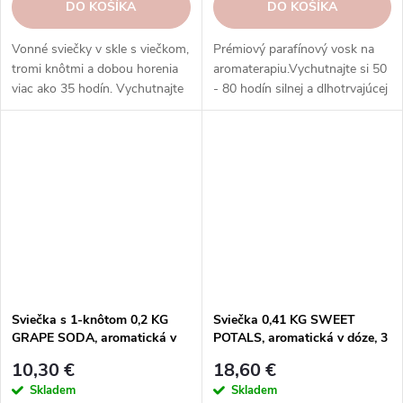
DO KOŠÍKA
DO KOŠÍKA
Vonné sviečky v skle s viečkom,
Prémiový parafínový vosk na
tromi knôtmi a dobou horenia
aromaterapiu.Vychutnajte si 50
viac ako 35 hodín. Vychutnajte
- 80 hodín silnej a dlhotrvajúcej
si rozmanitosť vôní a
vône s voskami Goose Creek.
rovnomerné horenie, ktoré
prinášajú sviečky Goose Creek.
Sviečka s 1-knôtom 0,2 KG
Sviečka 0,41 KG SWEET
GRAPE SODA, aromatická v
POTALS, aromatická v dóze, 3
dóze KP|GOOSE CREEK
knôty|GOOSE CREEK
10,30 €
18,60 €
Skladem
Skladem