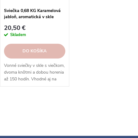
Sviečka 0,68 KG Karamelová
jabloň, aromatická v skle
KP|GOOSE CREEK
20,50 €
Skladem
DO KOŠÍKA
Vonné sviečky v skle s viečkom,
dvoma knôtmi a dobou horenia
až 150 hodín. Vhodné aj na
prevoňanie veľkých priestorov.
O
v
l
á
d