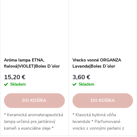
Objednajte si ešte dnes a
Objednajte si ešte dnes a
vychutnajte si prírodnú krásu.
vychutnajte si prírodnú krásu.
Aróma lampa ETNA,
Vrecko vonné ORGANZA
fialová|VIOLET|Boles D´olor
Lavanda|Boles D´olor
15,20 €
3,60 €
Skladem
Skladem
DO KOŠÍKA
DO KOŠÍKA
* Keramická aromaterapeutická
* Klasická bylinná vôňa
lampa určená pre jantárový
levandule * Parfumované
kameň a esenciálne oleje *
vrecko s vonnými perlami z
Jednodielna konštrukcia odolná
materiálu EVA * Jemná organza,