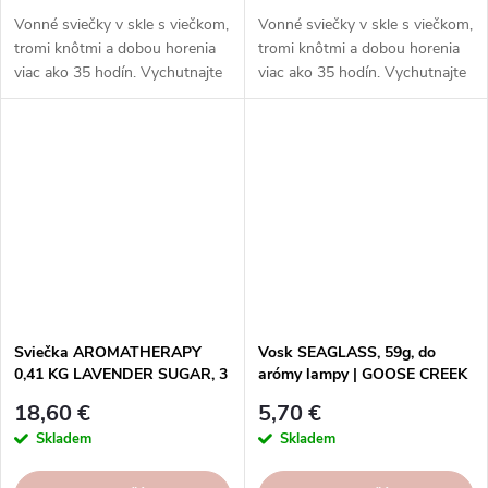
Vonné sviečky v skle s viečkom,
Vonné sviečky v skle s viečkom,
tromi knôtmi a dobou horenia
tromi knôtmi a dobou horenia
viac ako 35 hodín. Vychutnajte
viac ako 35 hodín. Vychutnajte
si rozmanitosť vôní a
si rozmanitosť vôní a
rovnomerné horenie, ktoré
rovnomerné horenie, ktoré
prinášajú sviečky Goose Creek.
prinášajú sviečky Goose Creek.
Sviečka AROMATHERAPY
Vosk SEAGLASS, 59g, do
0,41 KG LAVENDER SUGAR, 3
arómy lampy | GOOSE CREEK
knôty|GOOSE CREEK
18,60 €
5,70 €
Skladem
Skladem