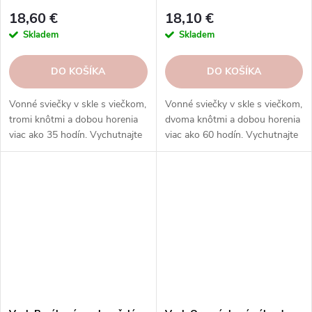
3 knôty|GOOSE CREEK
CREEK
18,60 €
18,10 €
Skladem
Skladem
DO KOŠÍKA
DO KOŠÍKA
Vonné sviečky v skle s viečkom,
Vonné sviečky v skle s viečkom,
tromi knôtmi a dobou horenia
dvoma knôtmi a dobou horenia
viac ako 35 hodín. Vychutnajte
viac ako 60 hodín. Vychutnajte
si rozmanitosť vôní a
si rôzne vône a rovnomerné
rovnomerné horenie, ktoré
horenie.
prinášajú sviečky Goose Creek.