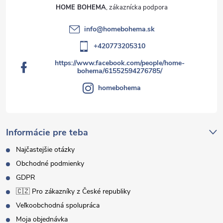
HOME BOHEMA
info
@
homebohema.sk
+420773205310
https://www.facebook.com/people/home-
bohema/61552594276785/
homebohema
Informácie pre teba
Najčastejšie otázky
Obchodné podmienky
GDPR
🇨🇿 Pro zákazníky z České republiky
Veľkoobchodná spolupráca
Moja objednávka