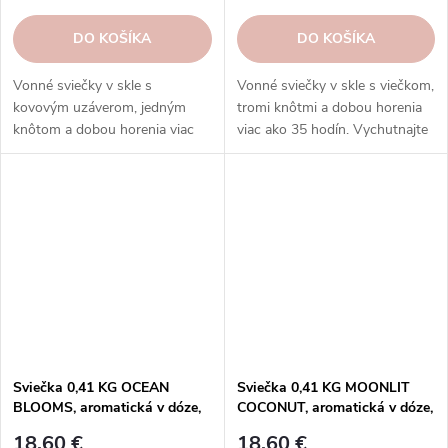
DO KOŠÍKA
DO KOŠÍKA
Vonné sviečky v skle s
Vonné sviečky v skle s viečkom,
kovovým uzáverom, jedným
tromi knôtmi a dobou horenia
knôtom a dobou horenia viac
viac ako 35 hodín. Vychutnajte
ako 45 hodín.
si rozmanitosť vôní a
rovnomerné horenie, ktoré
prinášajú sviečky Goose Creek.
Sviečka 0,41 KG OCEAN
Sviečka 0,41 KG MOONLIT
BLOOMS, aromatická v dóze,
COCONUT, aromatická v dóze,
3 knôty|GOOSE CREEK
3 knôty|GOOSE CREEK
18,60 €
18,60 €