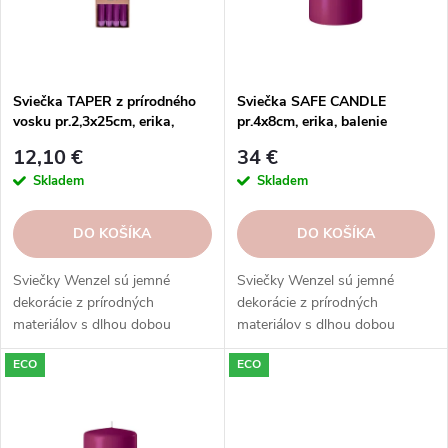
p
r
r
o
o
d
d
u
Sviečka TAPER z prírodného
Sviečka SAFE CANDLE
u
vosku pr.2,3x25cm, erika,
pr.4x8cm, erika, balenie
k
balenie 4ks|Wenzel
24ks|Wenzel
k
t
12,10 €
34 €
t
o
Skladem
Skladem
o
v
v
DO KOŠÍKA
DO KOŠÍKA
Sviečky Wenzel sú jemné
Sviečky Wenzel sú jemné
dekorácie z prírodných
dekorácie z prírodných
materiálov s dlhou dobou
materiálov s dlhou dobou
horenia. Ponúkame širokú škálu
horenia. Ponúkame širokú škálu
ECO
ECO
vôní a dizajnových balení.
vôní a dizajnových balení.
Objednajte si ešte dnes a
Objednajte si ešte dnes a
vychutnajte si prírodnú krásu.
vychutnajte si prírodnú krásu.