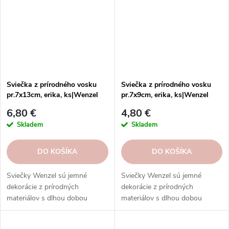
Sviečka z prírodného vosku
Sviečka z prírodného vosku
pr.7x13cm, erika, ks|Wenzel
pr.7x9cm, erika, ks|Wenzel
6,80 €
4,80 €
Skladem
Skladem
DO KOŠÍKA
DO KOŠÍKA
Sviečky Wenzel sú jemné
Sviečky Wenzel sú jemné
dekorácie z prírodných
dekorácie z prírodných
materiálov s dlhou dobou
materiálov s dlhou dobou
horenia. Ponúkame širokú škálu
horenia. Ponúkame širokú škálu
vôní a dizajnových balení.
vôní a dizajnových balení.