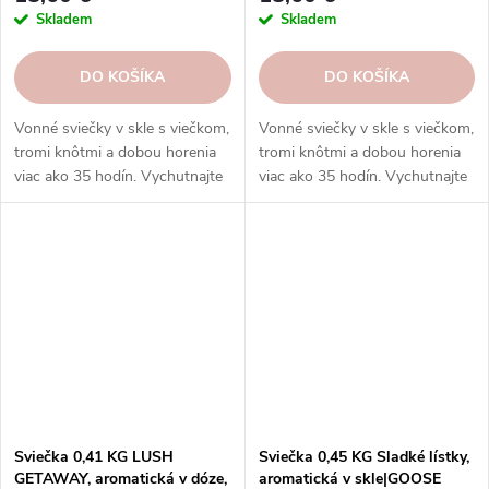
Skladem
Skladem
DO KOŠÍKA
DO KOŠÍKA
Vonné sviečky v skle s viečkom,
Vonné sviečky v skle s viečkom,
tromi knôtmi a dobou horenia
tromi knôtmi a dobou horenia
viac ako 35 hodín. Vychutnajte
viac ako 35 hodín. Vychutnajte
si rozmanitosť vôní a
si rozmanitosť vôní a
rovnomerné horenie, ktoré
rovnomerné horenie, ktoré
prinášajú sviečky Goose Creek.
prinášajú sviečky Goose Creek.
Sviečka 0,41 KG LUSH
Sviečka 0,45 KG Sladké lístky,
GETAWAY, aromatická v dóze,
aromatická v skle|GOOSE