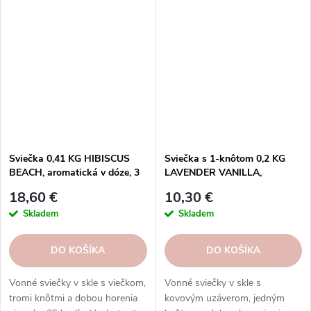
voči teplu * Hladký keramický
elegantný vzhľad vhodný do
povrch uľahčuje výmenu vosku
šatníka, zásuvky a auta *
bez zvyškov * Vhodná pre
Postupné uvoľňovanie vône až
vosky, oleje a prírodné
po dobu 6 mesiacov * Šetrné k
aromatické zmesi * K dispozícii
textíliám, bez alkoholu a farbív *
v rôznych farbách * Elegantný a
K dispozícii vo viacerých
funkčný doplnok každého
vôňach * Vyrobené v
interiéru
Španielsku spoločnosťou Boles
d'olor
Sviečka 0,41 KG HIBISCUS
Sviečka s 1-knôtom 0,2 KG
BEACH, aromatická v dóze, 3
LAVENDER VANILLA,
knôty|GOOSE CREEK
aromatická v dóze KP|GOOSE
18,60 €
10,30 €
CREEK
Skladem
Skladem
DO KOŠÍKA
DO KOŠÍKA
Vonné sviečky v skle s viečkom,
Vonné sviečky v skle s
tromi knôtmi a dobou horenia
kovovým uzáverom, jedným