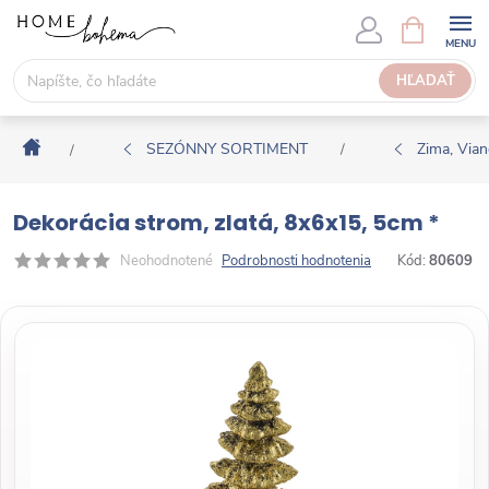
P
N
Á
r
K
e
HĽADAŤ
U
j
P
s
N
Domov
ť
SEZÓNNY SORTIMENT
Zima, Via
/
/
Ý
n
K
a
O
Dekorácia strom, zlatá, 8x6x15, 5cm *
o
Š
b
Neohodnotené
Podrobnosti hodnotenia
Kód:
80609
Í
s
K
a
h