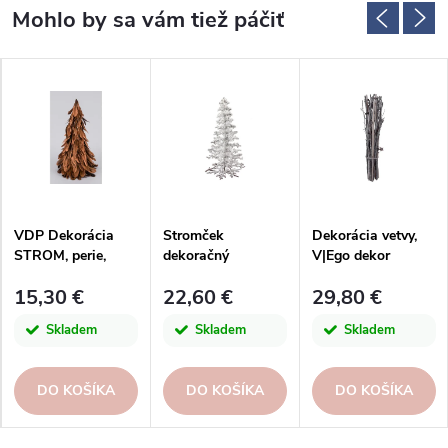
VDP Dekorácia
Stromček
Dekorácia vetvy,
STROM, perie,
dekoračný
V|Ego dekor
bronzová,
RASPUTIN, biela,
15,30 €
22,60 €
29,80 €
11x11x21cm, ks
22x39cm|Kaheku
Skladem
Skladem
Skladem
DO KOŠÍKA
DO KOŠÍKA
DO KOŠÍKA