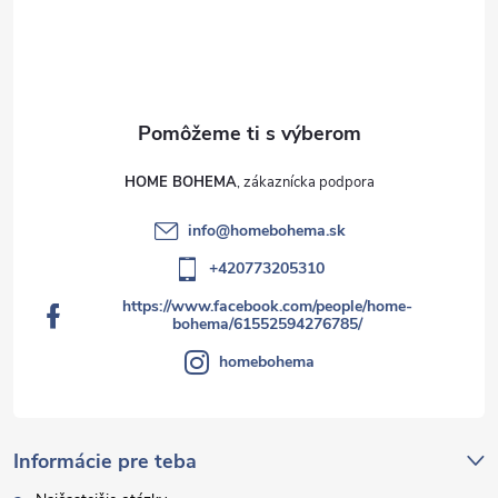
HOME BOHEMA
info
@
homebohema.sk
+420773205310
https://www.facebook.com/people/home-
bohema/61552594276785/
homebohema
Informácie pre teba