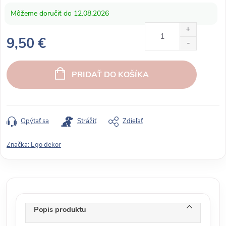
12.08.2026
9,50 €
J
e
PRIDAŤ DO KOŠÍKA
d
n
o
t
Opýtať sa
Strážiť
Zdieľať
k
o
Značka:
Ego dekor
v
á
c
e
n
Popis produktu
a