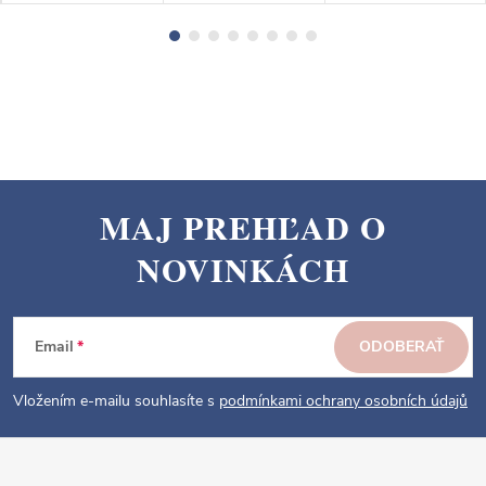
MAJ PREHĽAD O
Z
NOVINKÁCH
á
p
ä
Email
ODOBERAŤ
t
i
Vložením e-mailu souhlasíte s
podmínkami ochrany osobních údajů
e