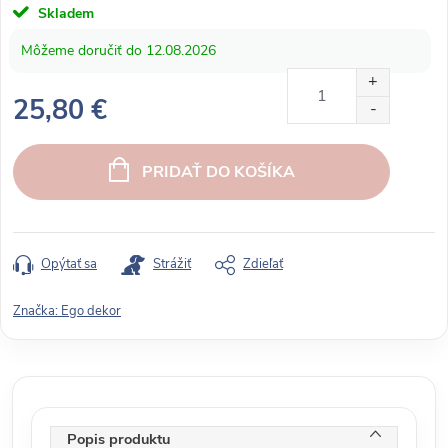
Skladem
12.08.2026
25,80 €
J
e
PRIDAŤ DO KOŠÍKA
d
n
o
t
Opýtať sa
Strážiť
Zdieľať
k
o
Značka:
Ego dekor
v
á
c
e
n
Popis produktu