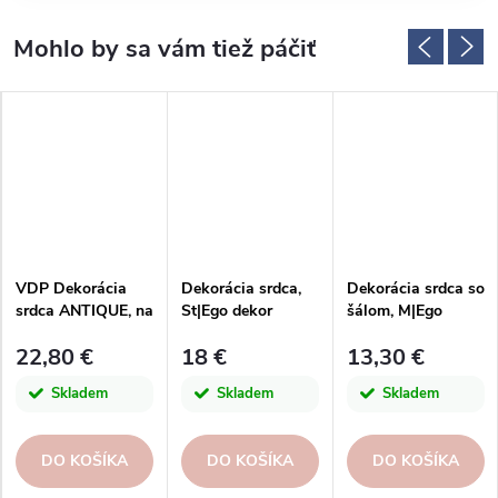
VDP Dekorácia
Dekorácia srdca,
Dekorácia srdca so
srdca ANTIQUE, na
St|Ego dekor
šálom, M|Ego
podstavci,
dekor
22,80 €
18 €
13,30 €
kov/drevo,
strieborná,
Skladem
Skladem
Skladem
13x7,5x24cm, ks
DO KOŠÍKA
DO KOŠÍKA
DO KOŠÍKA