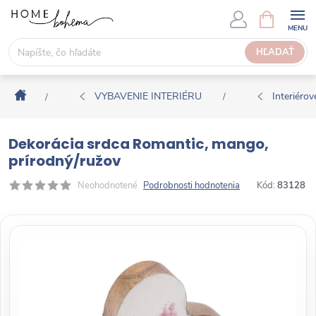
P
N
Á
r
K
e
HĽADAŤ
U
j
P
s
N
Domov
ť
VYBAVENIE INTERIÉRU
Interiérové
/
/
Ý
n
K
a
O
Dekorácia srdca Romantic, mango,
o
Š
prírodný/ružov
b
Í
s
Neohodnotené
Podrobnosti hodnotenia
Kód:
83128
K
a
h