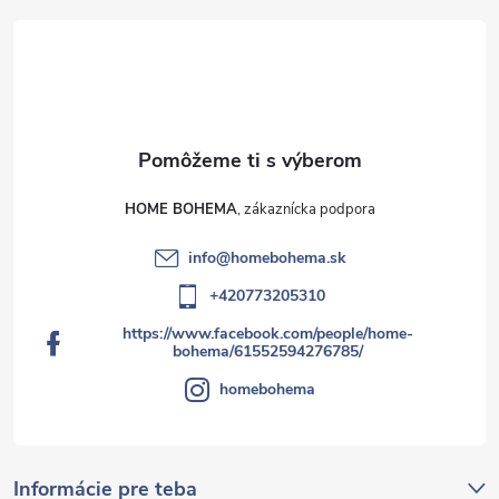
HOME BOHEMA
info
@
homebohema.sk
+420773205310
https://www.facebook.com/people/home-
bohema/61552594276785/
homebohema
Informácie pre teba