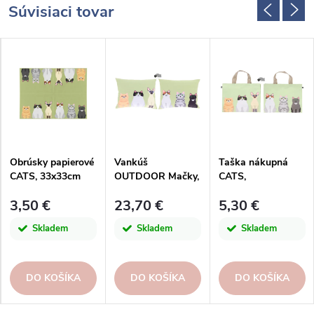
Súvisiaci tovar
Obrúsky papierové
Vankúš
Taška nákupná
CATS, 33x33cm
OUTDOOR Mačky,
CATS,
obojstranná potlač,
40x15x40cm,
3,50 €
23,70 €
5,30 €
49x15x49cm
100%PP
Skladem
Skladem
Skladem
DO KOŠÍKA
DO KOŠÍKA
DO KOŠÍKA