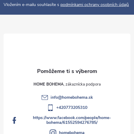
i
Vložením e-mailu souhlasíte s
podmínkami ochrany osobních údajů
e
HOME BOHEMA
info
@
homebohema.sk
+420773205310
https://www.facebook.com/people/home-
bohema/61552594276785/
homebohema