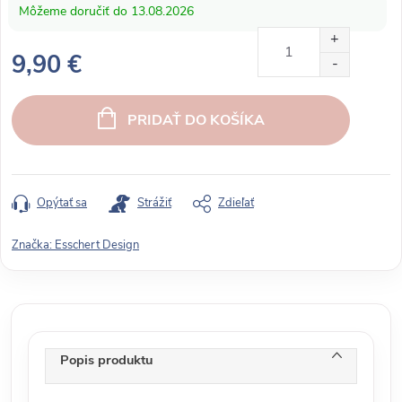
13.08.2026
9,90 €
J
e
PRIDAŤ DO KOŠÍKA
d
n
o
t
Opýtať sa
Strážiť
Zdieľať
k
o
Značka:
Esschert Design
v
á
c
e
n
Popis produktu
a
: