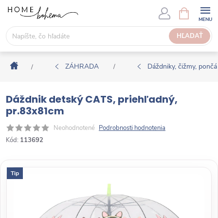
P
N
Á
r
K
e
HĽADAŤ
U
j
P
s
N
Domov
ť
ZÁHRADA
Dáždniky, čižmy, pončá
/
/
Ý
n
K
a
O
Dáždnik detský CATS, priehľadný,
o
Š
pr.83x81cm
b
Í
s
Neohodnotené
Podrobnosti hodnotenia
K
a
Kód:
113692
h
Tip