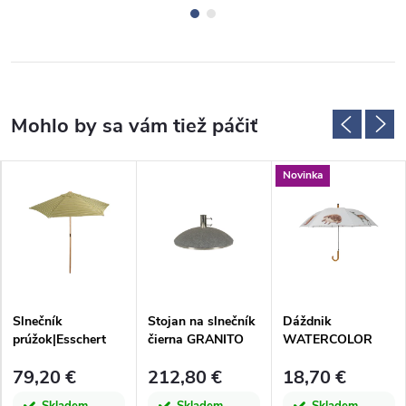
Novinka
Slnečník
Stojan na slnečník
Dáždnik
prúžok|Esschert
čierna GRANITO
WATERCOLOR
Design
DARK, 43,9 kg,
FOREST, lesná
79,20 €
212,80 €
18,70 €
V|Esschert Design
zver, pr.120x96cm