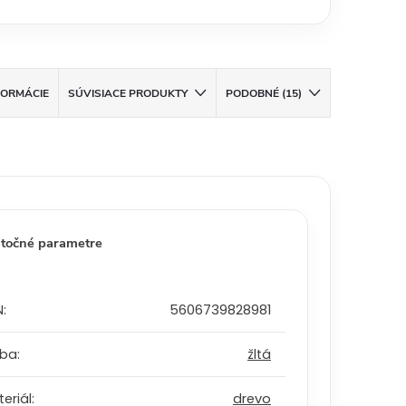
FORMÁCIE
SÚVISIACE PRODUKTY
PODOBNÉ (15)
točné parametre
N
:
5606739828981
rba
:
žltá
eriál
:
drevo