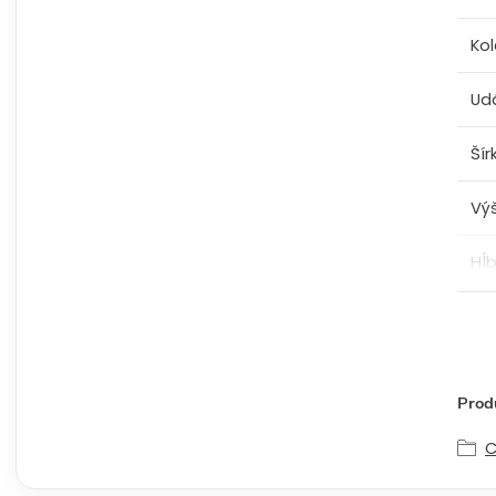
Kol
Ud
Šír
Vý
Hĺ
Produ
C