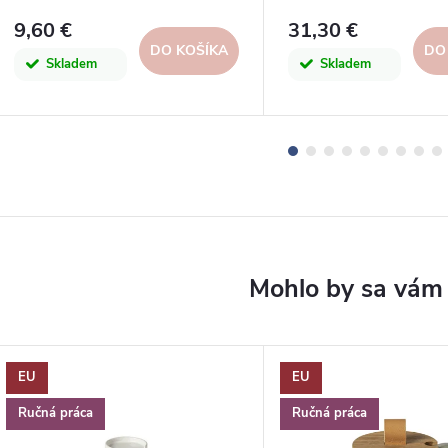
biela (vanilka)|Casafi
9,60 €
31,30 €
DO KOŠÍKA
DO
Skladem
Skladem
EU
EU
Ručná práca
Ručná práca