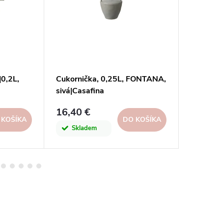
0,2L,
Cukornička, 0,25L, FONTANA,
Cukorni
sivá|Casafina
tyrkyso
afina
16,40 €
19,70 
 KOŠÍKA
DO KOŠÍKA
Skladem
Skl