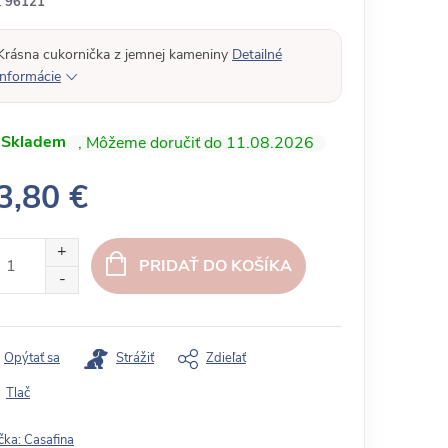
:
96121
Krásna cukornička z jemnej kameniny
Detailné
informácie
Skladem
11.08.2026
3,80 €
PRIDAŤ DO KOŠÍKA
Opýtať sa
Strážiť
Zdieľať
Tlač
čka:
Casafina