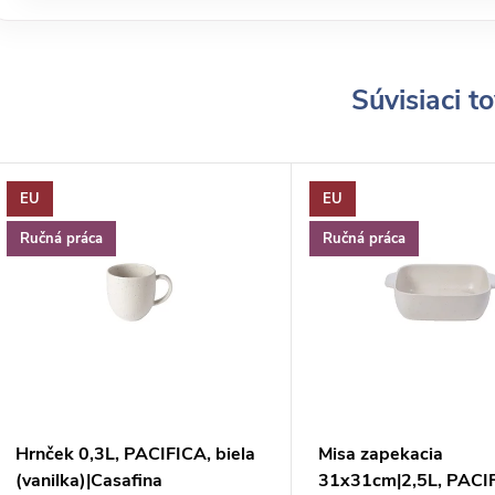
Súvisiaci t
EU
EU
Ručná práca
Ručná práca
Hrnček 0,3L, PACIFICA, biela
Misa zapekacia
(vanilka)|Casafina
31x31cm|2,5L, PACI