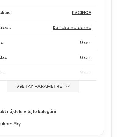
ekcie
:
PACIFICA
álost
:
Kafíčko na doma
ka
:
9 cm
ška
:
6 cm
bka
:
9 cm
VŠETKY PARAMETRE
kt nájdete v tejto kategórii
ukorničky