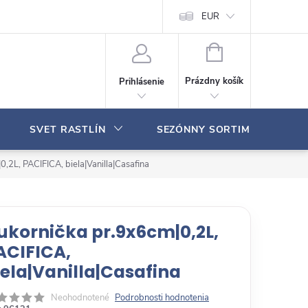
Moja objednávka
EUR
N
Á
Prázdny košík
Prihlásenie
K
U
P
SVET RASTLÍN
SEZÓNNY SORTIMENT
N
Ý
K
,2L, PACIFICA, biela|Vanilla|Casafina
O
Š
Í
K
ukornička pr.9x6cm|0,2L,
ACIFICA,
iela|Vanilla|Casafina
Neohodnotené
Podrobnosti hodnotenia