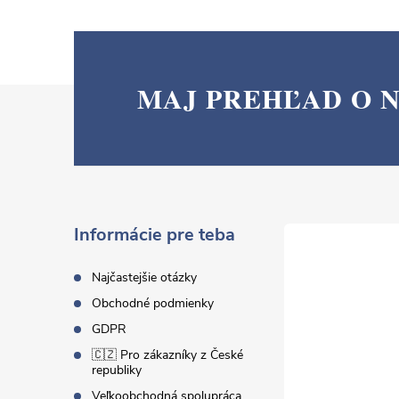
MAJ PREHĽAD O 
Z
á
p
ä
Informácie pre teba
t
Najčastejšie otázky
Obchodné podmienky
i
GDPR
🇨🇿 Pro zákazníky z České
e
republiky
Veľkoobchodná spolupráca