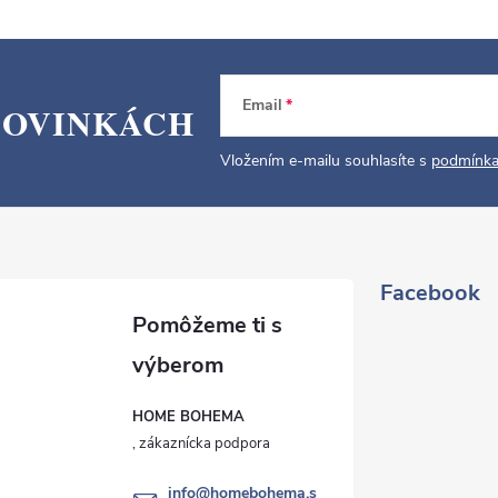
Email
NOVINKÁCH
Vložením e-mailu souhlasíte s
podmínka
Facebook
HOME BOHEMA
info
@
homebohema.s