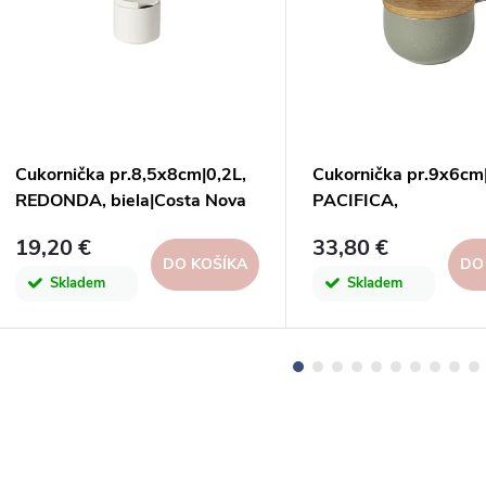
Cukornička pr.8,5x8cm|0,2L,
Cukornička pr.9x6cm|
REDONDA, biela|Costa Nova
PACIFICA,
zelená|Artichoke|Cas
19,20 €
33,80 €
DO KOŠÍKA
DO
Skladem
Skladem