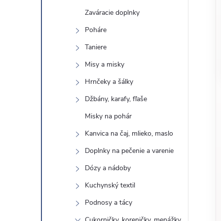
o
n
Zaváracie doplnky
č
ý
i
Poháre
ť
Taniere
p
k
Misy a misky
a
a
Hrnčeky a šálky
t
e
Džbány, karafy, fľaše
n
g
Misky na pohár
ó
e
Kanvica na čaj, mlieko, maslo
r
Doplnky na pečenie a varenie
l
i
e
Dózy a nádoby
Kuchynský textil
Podnosy a tácy
Cukorničky, koreničky, menážky