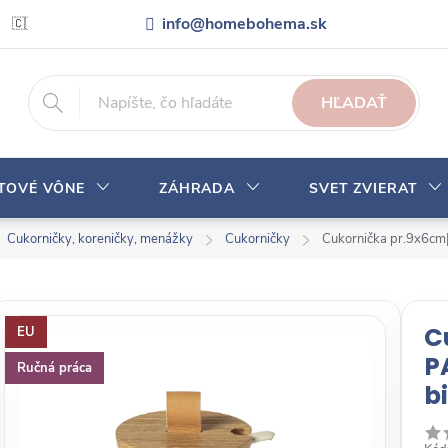
info@homebohema.sk
🇨🇿 Pro zákazníky z České republiky
Veľkoobchodná spolupráca
HĽADAŤ
YTOVÉ VÔNE
ZÁHRADA
SVET ZVIERAT
Cukorničky, koreničky, menážky
Cukorničky
Cukornička pr.9x6cm|0
C
EU
P
Ručná práca
b