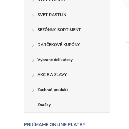
SVET RASTLÍN
SEZÓNNY SORTIMENT
DARČEKOVÉ KUPÓNY
Vybrané delikatesy
AKCIE A ZĽAVY
Zachráň produkt
Značky
 4ks, PACIFICA,
Tanier dezertný 16cm,
PRIJÍMAME ONLINE PLATBY
la
PACIFICA, biela