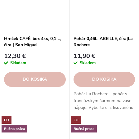
Hrnček CAFÉ, box 4ks, 0,1 L,
Pohár 0,46L, ABEILLE, číra|La
číra | San Miguel
Rochere
12,30 €
11,90 €
Skladem
Skladem
DO KOŠÍKA
DO KOŠÍKA
Pohár La Rochere - pohár s
francúzskym šarmom na vaše
nápoje. Vyberte si z lisovaného
alebo krištáľového skla, ktoré
EU
EU
má jedinečný vzhľad a pocit.
Rôzne kolekcie a dekory vás
Ručná práca
Ručná práca
potešia svojou históriou a