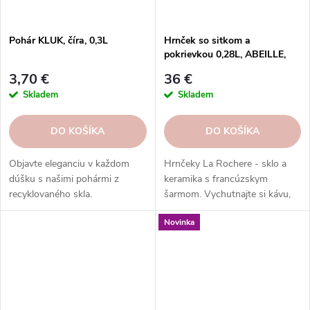
Pohár KLUK, číra, 0,3L
Hrnček so sitkom a
pokrievkou 0,28L, ABEILLE,
číra|La Rochere
3,70 €
36 €
Skladem
Skladem
DO KOŠÍKA
DO KOŠÍKA
Objavte eleganciu v každom
Hrnčeky La Rochere - sklo a
dúšku s našimi pohármi z
keramika s francúzskym
recyklovaného skla.
šarmom. Vychutnajte si kávu,
Vysokokvalitný dizajn pre
čaj alebo kakao v hrnčekoch z
Novinka
dokonalé stolovanie.
rôznych kolekcií a s rôznymi
dekormi. Pohodlné, odolné,
vhodné do umývačky riadu.
Objednajte si ešte dnes a
vychutnajte si francúzsku
eleganciu a kvalitu.