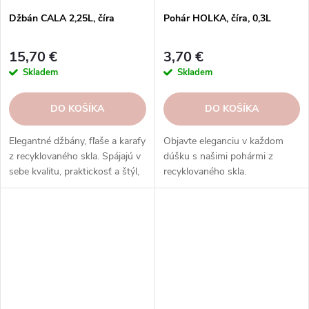
Džbán CALA 2,25L, číra
Pohár HOLKA, číra, 0,3L
15,70 €
3,70 €
Skladem
Skladem
DO KOŠÍKA
DO KOŠÍKA
Elegantné džbány, fľaše a karafy
Objavte eleganciu v každom
z recyklovaného skla. Spájajú v
dúšku s našimi pohármi z
sebe kvalitu, praktickosť a štýl,
recyklovaného skla.
aby váš interiér zažiaril.
Vysokokvalitný dizajn pre
dokonalé stolovanie.