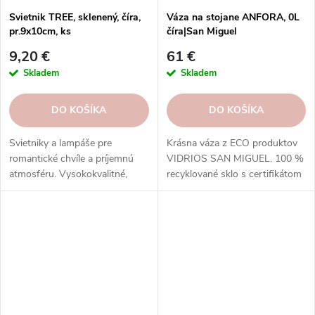
Svietnik TREE, sklenený, číra,
Váza na stojane ANFORA, 0L
pr.9x10cm, ks
číra|San Miguel
9,20 €
61 €
Skladem
Skladem
DO KOŠÍKA
DO KOŠÍKA
Svietniky a lampáše pre
Krásna váza z ECO produktov
romantické chvíle a príjemnú
VIDRIOS SAN MIGUEL. 100 %
atmosféru. Vysokokvalitné,
recyklované sklo s certifikátom
bezpečné a estetické. Skvelý
GRS.
darček a dekorácia. Objednajte
si ešte dnes!