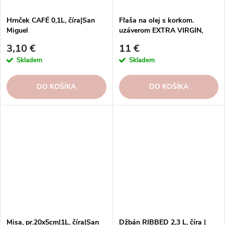
Hrnček CAFÉ 0,1L, číra|San
Fľaša na olej s korkom.
Miguel
uzáverom EXTRA VIRGIN,
pr.12,5x18,5cm|1L, číra|San
3,10 €
11 €
Miguel
Skladem
Skladem
DO KOŠÍKA
DO KOŠÍKA
Misa, pr.20x5cm|1L, číra|San
Džbán RIBBED 2,3 L, číra |