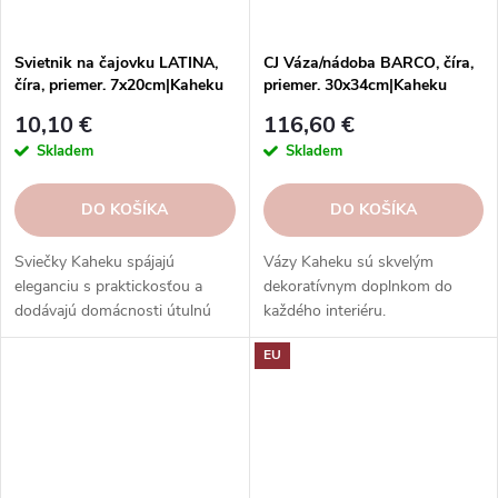
Svietnik na čajovku LATINA,
CJ Váza/nádoba BARCO, číra,
číra, priemer. 7x20cm|Kaheku
priemer. 30x34cm|Kaheku
10,10 €
116,60 €
Skladem
Skladem
DO KOŠÍKA
DO KOŠÍKA
Sviečky Kaheku spájajú
Vázy Kaheku sú skvelým
eleganciu s praktickosťou a
dekoratívnym doplnkom do
dodávajú domácnosti útulnú
každého interiéru.
atmosféru.
EU