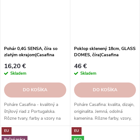
kultúrou. Poháre La Rochere sú
odolné, vysoko kvalitné a dajú
sa umývať v umývačke riadu.
Objednajte si ešte dnes a
vychutnajte si francúzsku...
Pohár 0,4G SENSA, číra so
Poklop sklenený 18cm, GLASS
zlatým okrajom|Casafina
DOMES, číra|Casafina
16,20 €
46 €
Skladem
Skladem
DO KOŠÍKA
DO KOŠÍKA
Poháre Casafina - kvalitný a
Poháre Casafina: kvalita, dizajn,
štýlový riad z Portugalska.
originalita. Jemná, odolná
Rôzne tvary, farby a vzory na
kamenina. Rôzne farby, vzory,
každú príležitosť. Poháre
tvary. Poháre Casafina -
EU
EU
Casafina - radosť zo života.
skladujeme štýlovo.
Ručná práca
ECO