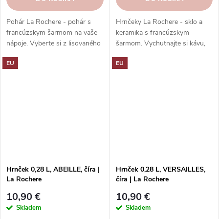
Pohár La Rochere - pohár s
Hrnčeky La Rochere - sklo a
francúzskym šarmom na vaše
keramika s francúzskym
nápoje. Vyberte si z lisovaného
šarmom. Vychutnajte si kávu,
alebo krištáľového skla, ktoré
čaj alebo kakao v hrnčekoch z
EU
EU
má jedinečný vzhľad a pocit.
rôznych kolekcií a s rôznymi
Rôzne kolekcie a dekory vás
dekormi. Pohodlné, odolné,
potešia svojou históriou a
vhodné do umývačky riadu.
kultúrou. Poháre La Rochere sú
Objednajte si ešte dnes a
odolné, vysoko kvalitné a dajú
vychutnajte si francúzsku
sa umývať v umývačke riadu.
eleganciu a kvalitu. Kolekcia
Objednajte si ešte dnes a
Ouessant od La Rochere je
vychutnajte si francúzsku...
moderný a elegantný sklenený
riad s lesklým...
Hrnček 0,28 L, ABEILLE, číra |
Hrnček 0,28 L, VERSAILLES,
La Rochere
číra | La Rochere
10,90 €
10,90 €
Skladem
Skladem