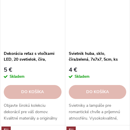
Dekorácia reťaz s vločkami
Svietnik huba, sklo,
LED, 20 svetielok, číra,
číra/zelená, 7x7x7, 5cm, ks
200x2,5x1cm, ks
5 €
4 €
Skladem
Skladem
DO KOŠÍKA
DO KOŠÍKA
Objavte širokú kolekciu
Svietniky a lampáše pre
dekorácií pre váš domov.
romantické chvíle a príjemnú
Kvalitné materiály a originálny
atmosféru. Vysokokvalitné,
dizajn. Inšpirujte sa v našom e-
bezpečné a estetické. Skvelý
EU
EU