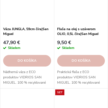
Váza JUNGLA, 59cm číra|San
Fľaša na olej s uzáverom
Miguel
OLIO, 0,5L číra|San Miguel
47,90 €
9,50 €
Skladem
Skladem
DO KOŠÍKA
DO KOŠÍKA
Nádherná váza z ECO
Praktická fľaša z ECO
produktov VIDRIOS SAN
produktov VIDRIOS SAN
MIGUEL. 100 % recyklované
MIGUEL. 100 % recyklované
sklo s certifikátom GRS.
sklo s certifikátom GRS.
SET