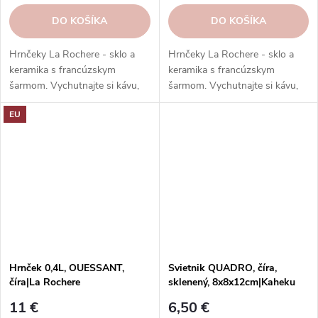
DO KOŠÍKA
DO KOŠÍKA
Hrnčeky La Rochere - sklo a
Hrnčeky La Rochere - sklo a
keramika s francúzskym
keramika s francúzskym
šarmom. Vychutnajte si kávu,
šarmom. Vychutnajte si kávu,
čaj alebo kakao v hrnčekoch z
čaj alebo kakao v hrnčekoch z
EU
rôznych kolekcií a s rôznymi
rôznych kolekcií a s rôznymi
dekormi. Pohodlné, odolné,
dekormi. Pohodlné, odolné,
vhodné do umývačky riadu.
vhodné do umývačky riadu.
Objednajte si ešte dnes a
Objednajte si ešte dnes a
vychutnajte si francúzsku
vychutnajte si francúzsku
eleganciu a kvalitu.
eleganciu a kvalitu. Kolekcia
Versailles od La Rochere je
barokový a elegantný sklenený
riad s motívmi...
Hrnček 0,4L, OUESSANT,
Svietnik QUADRO, číra,
číra|La Rochere
sklenený, 8x8x12cm|Kaheku
11 €
6,50 €