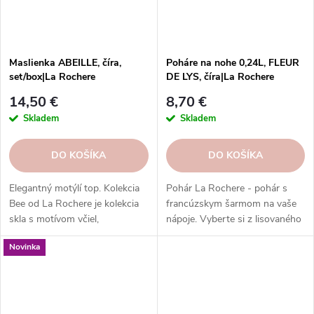
Maslienka ABEILLE, číra,
Poháre na nohe 0,24L, FLEUR
set/box|La Rochere
DE LYS, číra|La Rochere
14,50 €
8,70 €
Skladem
Skladem
DO KOŠÍKA
DO KOŠÍKA
Elegantný motýlí top. Kolekcia
Pohár La Rochere - pohár s
Bee od La Rochere je kolekcia
francúzskym šarmom na vaše
skla s motívom včiel,
nápoje. Vyberte si z lisovaného
inšpirovaná francúzskym
alebo krištáľového skla, ktoré
Novinka
vidiekom. Vhodná na každý stôl
má jedinečný vzhľad a pocit.
a príležitosť.
Rôzne kolekcie a dekory vás
potešia svojou históriou a
kultúrou. Poháre La Rochere sú
odolné, vysoko kvalitné a dajú