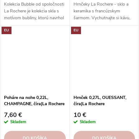
Kolekcia Bubble od spoločnosti
Hrnčeky La Rochere - sklo a
La Rochere je kolekcia skla s
keramika s francúzskym
motívom bubliny, ktorú navrhol
šarmom. Vychutnajte si kávu,
Jean François D'Or. Dodá
čaj alebo kakao v hrnčekoch z
EU
EU
vášmu stolu hravosť a šarm
rôznych kolekcií a s rôznymi
francúzskeho bistro štýlu. Hodí
dekormi. Pohodlné, odolné,
sa na každý stôl a príležitosť.
vhodné do umývačky riadu.
Objednajte si ešte dnes a
vychutnajte si francúzsku
eleganciu a kvalitu.
Poháre na nohe 0,22L,
Hrnček 0,27L, OUESSANT,
CHAMPAGNE, číra|La Rochere
číra|La Rochere
7,60 €
10 €
Skladem
Skladem
DO KOŠÍKA
DO KOŠÍKA