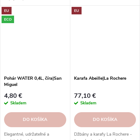
alebo krištáľového skla, ktoré
EU
EU
má jedinečný vzhľad a pocit.
Rôzne kolekcie a dekory vás
ECO
potešia svojou históriou a
kultúrou. Poháre La Rochere sú
odolné, vysoko kvalitné a dajú
sa umývať v umývačke riadu.
Objednajte si ešte dnes a
vychutnajte si francúzsku...
Pohár WATER 0,4L, číra|San
Karafa Abeille|La Rochere
Miguel
4,80 €
77,10 €
Skladem
Skladem
DO KOŠÍKA
DO KOŠÍKA
Elegantné, udržateľné a
Džbány a karafy La Rochere -