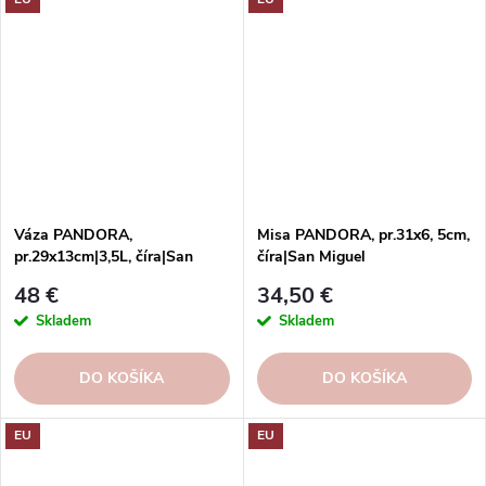
shope.
darček a dekorácia. Objednajte
si ešte dnes!
Váza PANDORA,
Misa PANDORA, pr.31x6, 5cm,
pr.29x13cm|3,5L, číra|San
číra|San Miguel
Miguel
48 €
34,50 €
Skladem
Skladem
DO KOŠÍKA
DO KOŠÍKA
EU
EU