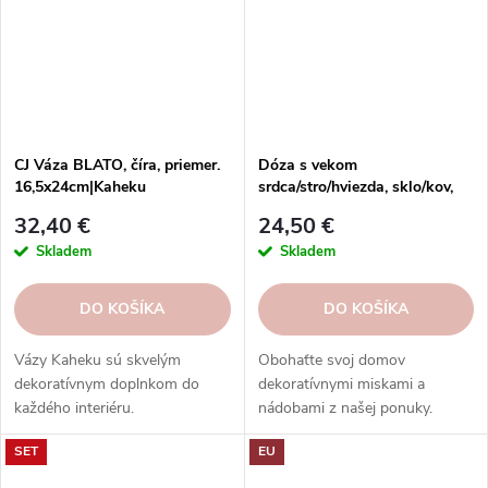
CJ Váza BLATO, číra, priemer.
Dóza s vekom
16,5x24cm|Kaheku
srdca/stro/hviezda, sklo/kov,
číra, pr.11,5x20cm
32,40 €
24,50 €
Skladem
Skladem
DO KOŠÍKA
DO KOŠÍKA
Vázy Kaheku sú skvelým
Obohaťte svoj domov
dekoratívnym doplnkom do
dekoratívnymi miskami a
každého interiéru.
nádobami z našej ponuky.
Nájdite si ten správny kúsok
SET
EU
pre svoj štýl a dodajte svojmu
interiéru jedinečný nádych