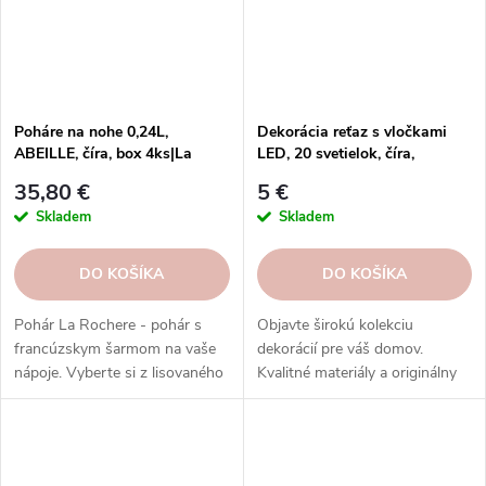
sa umývať v umývačke riadu.
Objednajte si ešte dnes a
vychutnajte si francúzsku...
Poháre na nohe 0,24L,
Dekorácia reťaz s vločkami
ABEILLE, číra, box 4ks|La
LED, 20 svetielok, číra,
Rochere
200x2,5x1cm, ks
35,80 €
5 €
Skladem
Skladem
DO KOŠÍKA
DO KOŠÍKA
Pohár La Rochere - pohár s
Objavte širokú kolekciu
francúzskym šarmom na vaše
dekorácií pre váš domov.
nápoje. Vyberte si z lisovaného
Kvalitné materiály a originálny
alebo krištáľového skla, ktoré
dizajn. Inšpirujte sa v našom e-
má jedinečný vzhľad a pocit.
shope.
Rôzne kolekcie a dekory vás
potešia svojou históriou a