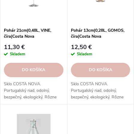
p
r
r
o
o
d
d
u
Pohár 21cm|0,48L, VINE,
Pohár 13cm|0,28L, GOMOS,
u
číra|Costa Nova
číra|Costa Nova
k
k
t
11,30 €
12,50 €
t
o
Skladem
Skladem
o
v
v
DO KOŠÍKA
DO KOŠÍKA
Sklo COSTA NOVA.
Sklo COSTA NOVA.
Portugalský riad, odolný,
Portugalský riad, odolný,
bezpečný, ekologický. Rôzne
bezpečný, ekologický. Rôzne
druhy, farby, vzory. Na vodu,
druhy, farby, vzory. Na vodu,
víno, pivo, koktaily.
víno, pivo, koktaily.