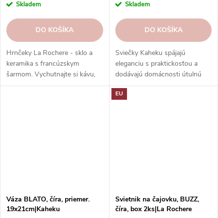
Skladem
Skladem
DO KOŠÍKA
DO KOŠÍKA
Hrnčeky La Rochere - sklo a
Sviečky Kaheku spájajú
keramika s francúzskym
eleganciu s praktickosťou a
šarmom. Vychutnajte si kávu,
dodávajú domácnosti útulnú
čaj alebo kakao v hrnčekoch z
atmosféru.
EU
rôznych kolekcií a s rôznymi
dekormi. Pohodlné, odolné,
vhodné do umývačky riadu.
Objednajte si ešte dnes a
vychutnajte si francúzsku
eleganciu a kvalitu. Kolekcia
Ouessant od La Rochere je
moderný a elegantný sklenený
riad s lesklým...
Váza BLATO, číra, priemer.
Svietnik na čajovku, BUZZ,
19x21cm|Kaheku
číra, box 2ks|La Rochere