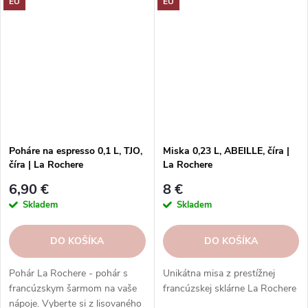
EU
EU
Casafina - radosť zo života.
dnes!
Poháre na espresso 0,1 L, TJO,
Miska 0,23 L, ABEILLE, číra |
číra | La Rochere
La Rochere
6,90 €
8 €
Skladem
Skladem
DO KOŠÍKA
DO KOŠÍKA
Pohár La Rochere - pohár s
Unikátna misa z prestížnej
francúzskym šarmom na vaše
francúzskej sklárne La Rochere
nápoje. Vyberte si z lisovaného