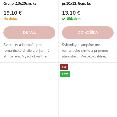
číra, pr.13x20cm, ks
pr.10x12, 5cm, ks
19,10 €
13,10 €
Na dotaz
Skladem
DETAIL
DO KOŠÍKA
Svietniky a lampáše pre
Svietniky a lampáše pre
romantické chvíle a príjemnú
romantické chvíle a príjemnú
atmosféru. Vysokokvalitné,
atmosféru. Vysokokvalitné,
bezpečné a estetické. Skvelý
bezpečné a estetické. Skvelý
EU
darček a dekorácia. Objednajte
darček a dekorácia. Objednajte
si ešte dnes!
si ešte dnes!
ECO