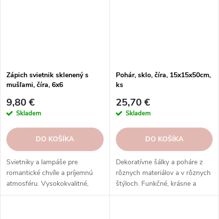
kultúrou. Poháre La Rochere sú
odolné, vysoko kvalitné a dajú
sa umývať v umývačke riadu.
Objednajte si ešte dnes a
vychutnajte si francúzsku...
Zápich svietnik sklenený s
Pohár, sklo, číra, 15x15x50cm,
mušľami, číra, 6x6
ks
9,80 €
25,70 €
Skladem
Skladem
DO KOŠÍKA
DO KOŠÍKA
Svietniky a lampáše pre
Dekoratívne šálky a poháre z
romantické chvíle a príjemnú
rôznych materiálov a v rôznych
atmosféru. Vysokokvalitné,
štýloch. Funkčné, krásne a
bezpečné a estetické. Skvelý
praktické. Skvelý darček a
darček a dekorácia. Objednajte
dekorácia. Objednajte si ešte
si ešte dnes!
dnes!