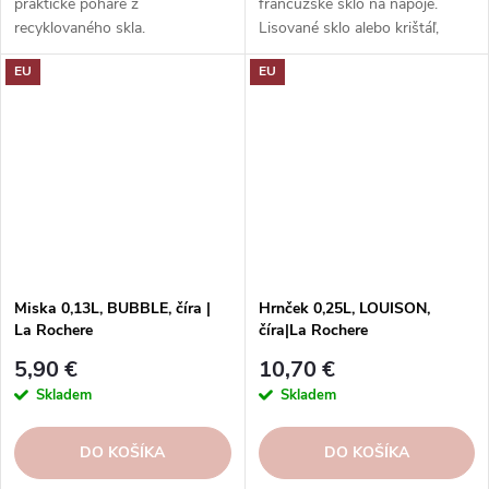
praktické poháre z
francúzske sklo na nápoje.
recyklovaného skla.
Lisované sklo alebo krištáľ,
Preskúmajte našu kolekciu ešte
rôzne kolekcie a dekory.
EU
EU
dnes a nájdite tie správne kúsky
Užitočné, odolné, vhodné do
pre svoj domov!
umývačky riadu. Objednajte si
ešte dnes a vychutnajte si
francúzsku eleganciu a kvalitu.
Miska 0,13L, BUBBLE, číra |
Hrnček 0,25L, LOUISON,
La Rochere
číra|La Rochere
5,90 €
10,70 €
Skladem
Skladem
DO KOŠÍKA
DO KOŠÍKA