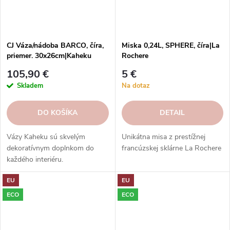
CJ Váza/nádoba BARCO, číra,
Miska 0,24L, SPHERE, číra|La
priemer. 30x26cm|Kaheku
Rochere
105,90 €
5 €
Skladem
Na dotaz
DO KOŠÍKA
DETAIL
Vázy Kaheku sú skvelým
Unikátna misa z prestížnej
dekoratívnym doplnkom do
francúzskej sklárne La Rochere
každého interiéru.
EU
EU
ECO
ECO