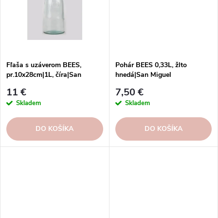
Fľaša s uzáverom BEES,
Pohár BEES 0,33L, žlto
pr.10x28cm|1L, číra|San
hnedá|San Miguel
Miguel
11 €
7,50 €
Skladem
Skladem
DO KOŠÍKA
DO KOŠÍKA