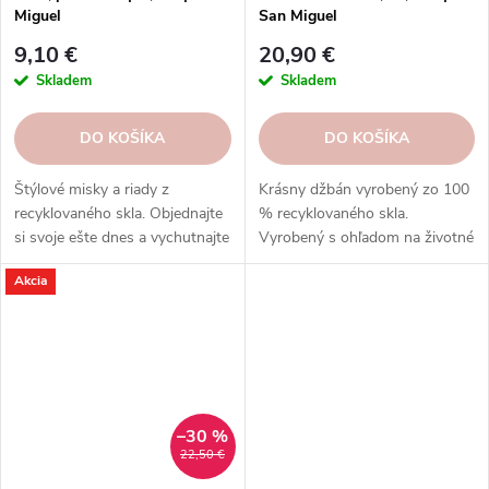
Miguel
San Miguel
9,10 €
20,90 €
Skladem
Skladem
DO KOŠÍKA
DO KOŠÍKA
Štýlové misky a riady z
Krásny džbán vyrobený zo 100
recyklovaného skla. Objednajte
% recyklovaného skla.
si svoje ešte dnes a vychutnajte
Vyrobený s ohľadom na životné
si eleganciu s ohľadom na
prostredie a štýl vášho domova.
Akcia
udržateľnosť.
–30 %
22,50 €