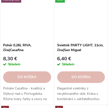
Pohár 0,26L RIVA,
Svietnik PARTY LIGHT, 11cm,
číra|Casafina
číra|San Miguel
8,30 €
6,40 €
Skladem
Skladem
DO KOŠÍKA
DO KOŠÍKA
Poháre Casafina - kvalitný a
Elegantné svietniky z
štýlový riad z Portugalska.
recyklovaného skla. Krása v
Rôzne tvary, farby a vzory na
kombinácii s udržateľnosťou.
každú príležitosť. Poháre
Preskúmajte našu kolekciu ešte