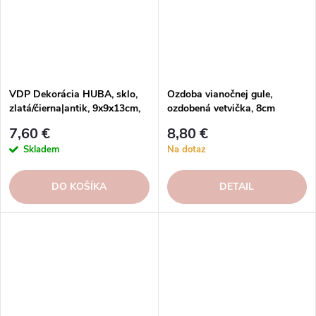
VDP Dekorácia HUBA, sklo,
Ozdoba vianočnej gule,
zlatá/čierna|antik, 9x9x13cm,
ozdobená vetvička, 8cm
ks
7,60 €
8,80 €
Skladem
Na dotaz
DO KOŠÍKA
DETAIL