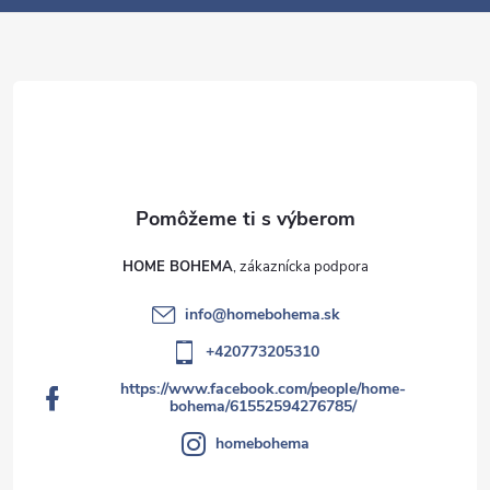
y
e
v
ý
p
i
s
u
HOME BOHEMA
info
@
homebohema.sk
+420773205310
https://www.facebook.com/people/home-
bohema/61552594276785/
homebohema