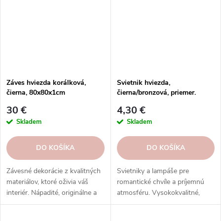
Záves hviezda korálková,
Svietnik hviezda,
čierna, 80x80x1cm
čierna/bronzová, priemer.
9,5cm
30 €
4,30 €
Skladem
Skladem
DO KOŠÍKA
DO KOŠÍKA
Závesné dekorácie z kvalitných
Svietniky a lampáše pre
materiálov, ktoré oživia váš
romantické chvíle a príjemnú
interiér. Nápadité, originálne a
atmosféru. Vysokokvalitné,
udržateľné. Skvelý darček a
bezpečné a estetické. Skvelý
dekorácia. Objednajte si ešte
darček a dekorácia. Objednajte