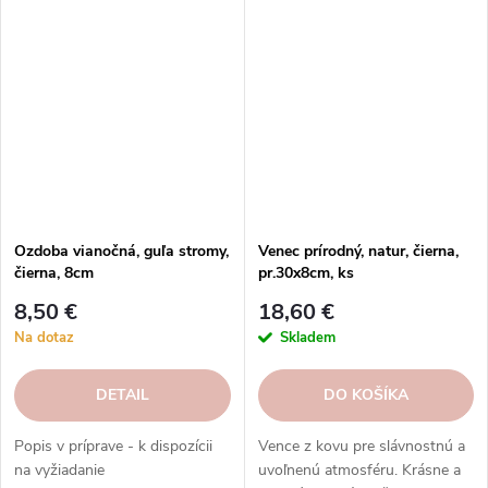
shope.
shope.
Ozdoba vianočná, guľa stromy,
Venec prírodný, natur, čierna,
čierna, 8cm
pr.30x8cm, ks
8,50 €
18,60 €
Na dotaz
Skladem
DETAIL
DO KOŠÍKA
Popis v príprave - k dispozícii
Vence z kovu pre slávnostnú a
na vyžiadanie
uvoľnenú atmosféru. Krásne a