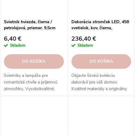
Svietnik hviezda, čierna /
Dekorácia stromček LED, 458
petrolejová, priemer. 9,5cm
svetielok, kov, čierna,
30x50x180cm, ks
6,40 €
236,40 €
Skladem
Skladem
DO KOŠÍKA
DO KOŠÍKA
Svietniky a lampáše pre
Objavte širokú kolekciu
romantické chvíle a príjemnú
dekorácií pre váš domov.
atmosféru. Vysokokvalitné,
Kvalitné materiály a originálny
bezpečné a estetické. Skvelý
dizajn. Inšpirujte sa v našom e-
darček a dekorácia. Objednajte
shope.
si ešte dnes!