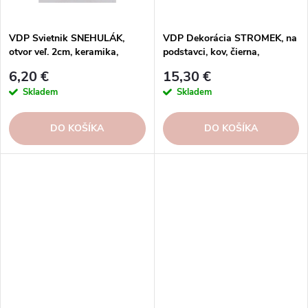
VDP Svietnik SNEHULÁK,
VDP Dekorácia STROMEK, na
otvor veľ. 2cm, keramika,
podstavci, kov, čierna,
čierna/červená, 5,5x5,5x8cm,
28x12x85cm, ks
6,20 €
15,30 €
ks
Skladem
Skladem
DO KOŠÍKA
DO KOŠÍKA