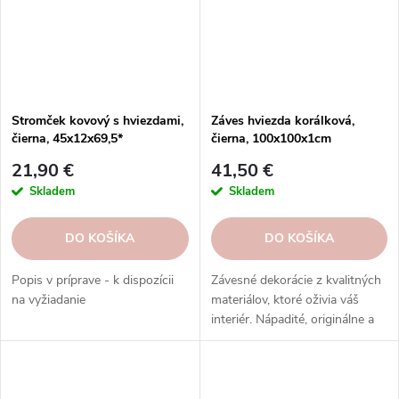
Stromček kovový s hviezdami,
Záves hviezda korálková,
čierna, 45x12x69,5*
čierna, 100x100x1cm
21,90 €
41,50 €
Skladem
Skladem
DO KOŠÍKA
DO KOŠÍKA
Popis v príprave - k dispozícii
Závesné dekorácie z kvalitných
na vyžiadanie
materiálov, ktoré oživia váš
interiér. Nápadité, originálne a
udržateľné. Skvelý darček a
dekorácia. Objednajte si ešte
dnes!