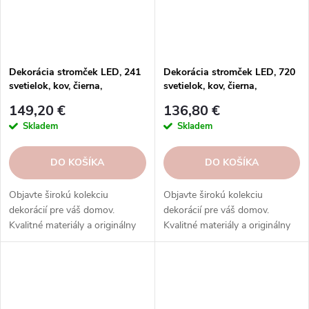
Dekorácia stromček LED, 241
Dekorácia stromček LED, 720
svetielok, kov, čierna,
svetielok, kov, čierna,
40x40x120cm, ks
54x13x79cm, ks
149,20 €
136,80 €
Skladem
Skladem
DO KOŠÍKA
DO KOŠÍKA
Objavte širokú kolekciu
Objavte širokú kolekciu
dekorácií pre váš domov.
dekorácií pre váš domov.
Kvalitné materiály a originálny
Kvalitné materiály a originálny
dizajn. Inšpirujte sa v našom e-
dizajn. Inšpirujte sa v našom e-
shope.
shope.