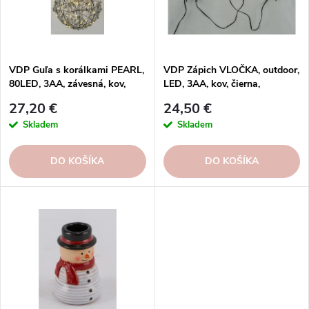
p
r
r
o
o
d
d
u
VDP Guľa s korálkami PEARL,
VDP Zápich VLOČKA, outdoor,
u
80LED, 3AA, závesná, kov,
LED, 3AA, kov, čierna,
k
čierna, 20x20x20cm, ks
9x0,5x21cm, ks
k
t
27,20 €
24,50 €
t
o
Skladem
Skladem
o
v
v
DO KOŠÍKA
DO KOŠÍKA