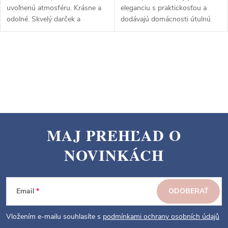
uvoľnenú atmosféru. Krásne a
eleganciu s praktickosťou a
odolné. Skvelý darček a
dodávajú domácnosti útulnú
dekorácia. Objednajte si ešte
atmosféru.
dnes!
O
v
l
á
d
a
MAJ PREHĽAD O
c
Z
i
NOVINKÁCH
á
e
p
p
ä
r
Email
ODOBERAŤ
v
t
k
i
Vložením e-mailu souhlasíte s
podmínkami ochrany osobních údajů