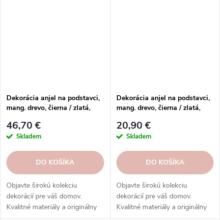
dnes!
si ešte dnes!
Dekorácia anjel na podstavci,
Dekorácia anjel na podstavci,
mang. drevo, čierna / zlatá,
mang. drevo, čierna / zlatá,
18x6x45cm, ks
11x6x32cm, ks
46,70 €
20,90 €
Skladem
Skladem
DO KOŠÍKA
DO KOŠÍKA
Objavte širokú kolekciu
Objavte širokú kolekciu
dekorácií pre váš domov.
dekorácií pre váš domov.
Kvalitné materiály a originálny
Kvalitné materiály a originálny
dizajn. Inšpirujte sa v našom e-
dizajn. Inšpirujte sa v našom e-