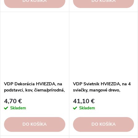
DO KOŠÍKA
DO KOŠÍKA
VDP Dekorácia HVIEZDA, na
VDP Svietnik HVIEZDA, na 4
podstavci, kov, čierna/prírodná,
sviečky, mangové drevo,
12x5x13cm, ks
prírodná/čierna,
4,70 €
41,10 €
28,5x28,5x6cm, ks
Skladem
Skladem
DO KOŠÍKA
DO KOŠÍKA