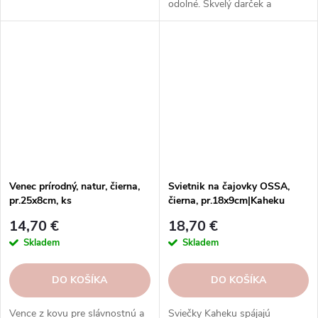
odolné. Skvelý darček a
dekorácia. Objednajte si ešte
dnes!
Venec prírodný, natur, čierna,
Svietnik na čajovky OSSA,
pr.25x8cm, ks
čierna, pr.18x9cm|Kaheku
14,70 €
18,70 €
Skladem
Skladem
DO KOŠÍKA
DO KOŠÍKA
Vence z kovu pre slávnostnú a
Sviečky Kaheku spájajú