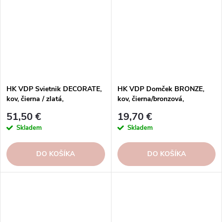
HK VDP Svietnik DECORATE,
HK VDP Domček BRONZE,
kov, čierna / zlatá,
kov, čierna/bronzová,
20x20x23cm, ks
13x11x13, 5cm, ks
51,50 €
19,70 €
Skladem
Skladem
DO KOŠÍKA
DO KOŠÍKA