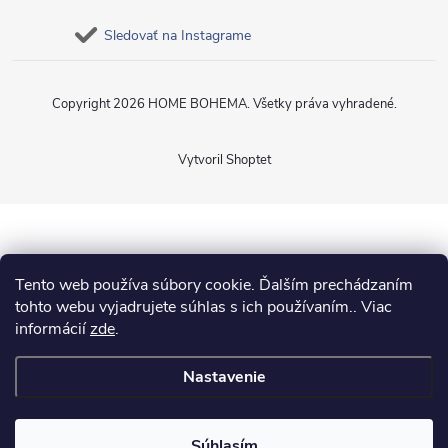
Sledovať na Instagrame
Copyright 2026
HOME BOHEMA
. Všetky práva vyhradené.
Vytvoril Shoptet
Tento web používa súbory cookie. Ďalším prechádzaním
tohto webu vyjadrujete súhlas s ich používaním.. Viac
informácií
zde
.
Nastavenie
Súhlasím