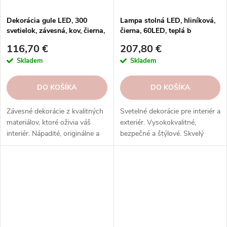
Dekorácia gule LED, 300
Lampa stolná LED, hliníková,
svetielok, závesná, kov, čierna,
čierna, 60LED, teplá b
40x40x40cm, ks
116,70 €
207,80 €
Skladem
Skladem
DO KOŠÍKA
DO KOŠÍKA
Závesné dekorácie z kvalitných
Svetelné dekorácie pre interiér a
materiálov, ktoré oživia váš
exteriér. Vysokokvalitné,
interiér. Nápadité, originálne a
bezpečné a štýlové. Skvelý
udržateľné. Skvelý darček a
darček a osvetlenie. Objednajte
dekorácia. Objednajte si ešte
si ešte dnes!
dnes!