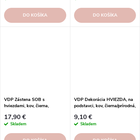
DO KOŠÍKA
DO KOŠÍKA
VDP Zástena SOB s
VDP Dekorácia HVIEZDA, na
hviezdami, kov, čierna,
podstavci, kov, čierna/prírodná,
18x0,005x79cm, ks
19x5x21, 5cm, ks
17,90 €
9,10 €
Skladem
Skladem