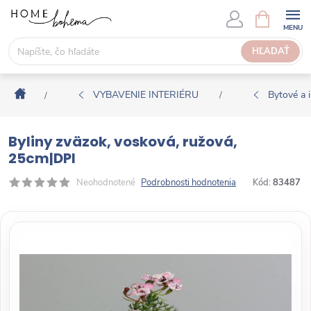
P
N
Á
r
K
e
HĽADAŤ
U
j
P
s
N
Domov
ť
VYBAVENIE INTERIÉRU
Bytové a i
/
/
Ý
n
K
a
O
Byliny zväzok, vosková, ružová,
o
Š
25cm|DPI
b
Í
s
Neohodnotené
Podrobnosti hodnotenia
Kód:
83487
K
a
h