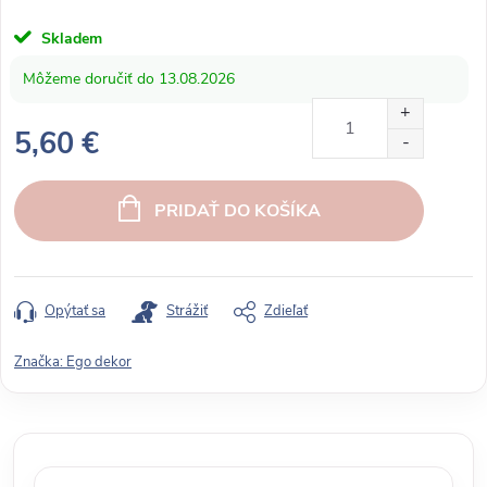
Skladem
13.08.2026
5,60 €
J
e
PRIDAŤ DO KOŠÍKA
d
n
o
t
Opýtať sa
Strážiť
Zdieľať
k
o
Značka:
Ego dekor
v
á
c
e