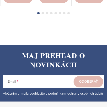
MAJ PREHĽAD O
Z
NOVINKÁCH
á
p
ä
Email
ODOBERAŤ
t
i
Vložením e-mailu souhlasíte s
podmínkami ochrany osobních údajů
e