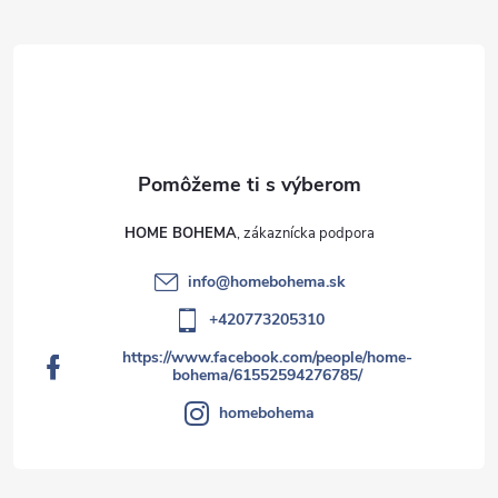
HOME BOHEMA
info
@
homebohema.sk
+420773205310
https://www.facebook.com/people/home-
bohema/61552594276785/
homebohema