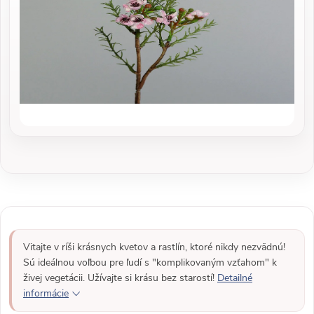
Vitajte v ríši krásnych kvetov a rastlín, ktoré nikdy nezvädnú!
Sú ideálnou voľbou pre ľudí s "komplikovaným vzťahom" k
živej vegetácii. Užívajte si krásu bez starostí!
Detailné
informácie