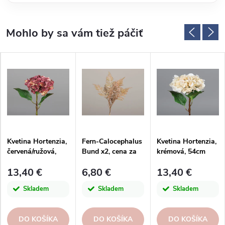
Kvetina Hortenzia,
Fern-Calocephalus
Kvetina Hortenzia,
červená/ružová,
Bund x2, cena za
krémová, 54cm
54cm
balíček, 60cm,
13,40 €
6,80 €
13,40 €
plast, hnedá,
ks|DPI
Skladem
Skladem
Skladem
DO KOŠÍKA
DO KOŠÍKA
DO KOŠÍKA