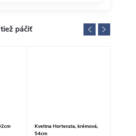
102cm
Kvetina Hortenzia, krémová,
Byliny z
54cm
ružová,