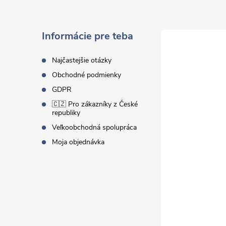
p
ä
Informácie pre teba
t
Najčastejšie otázky
Obchodné podmienky
i
GDPR
🇨🇿 Pro zákazníky z České
e
republiky
Veľkoobchodná spolupráca
Moja objednávka