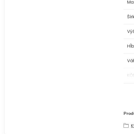
Mat
Šír
Vý
Hĺ
Vá
KÓ
Produ
K