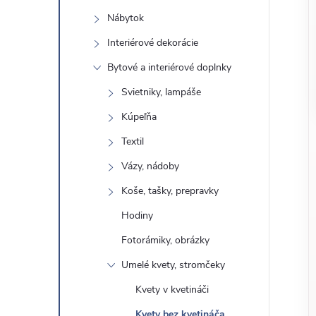
o
n
Nábytok
č
ý
i
Interiérové ​​dekorácie
ť
Bytové a interiérové ​​doplnky
p
k
Svietniky, lampáše
a
a
Kúpeľňa
t
e
Textil
n
g
Vázy, nádoby
ó
e
Koše, tašky, prepravky
r
Hodiny
l
i
e
Fotorámiky, obrázky
Umelé kvety, stromčeky
Kvety v kvetináči
Kvety bez kvetináča