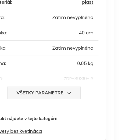
eriál
:
plast
ka
:
Zatím nevyplněno
ška
:
40 cm
bka
:
Zatím nevyplněno
ha
:
0,05 kg
D
:
ZDP-89310-13
VŠETKY PARAMETRE
kt nájdete v tejto kategórii
vety bez kvetináča