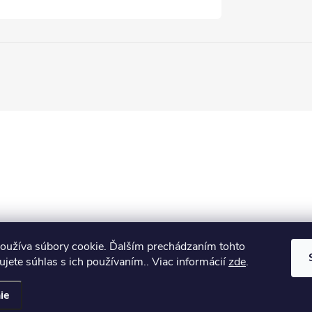
oužíva súbory cookie. Ďalším prechádzaním tohto
jete súhlas s ich používaním.. Viac informácií
zde
.
ie