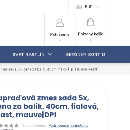
Moja objednávka
EUR
N
Á
Prázdny košík
Prihlásenie
K
U
P
SVET RASTLÍN
SEZÓNNY SORTIMENT
N
Ý
K
es sada 5x, cena za balík, 40cm, fialová, plast, mauve|DPI
O
Š
Í
K
apraďová zmes sada 5x,
ena za balík, 40cm, fialová,
last, mauve|DPI
Neohodnotené
Podrobnosti hodnotenia