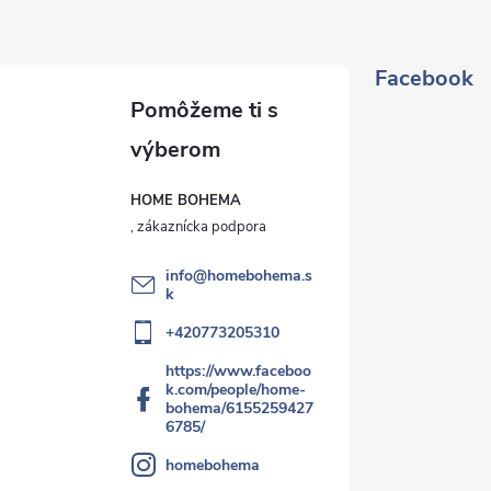
Facebook
HOME BOHEMA
info
@
homebohema.s
k
+420773205310
https://www.faceboo
k.com/people/home-
bohema/6155259427
6785/
homebohema