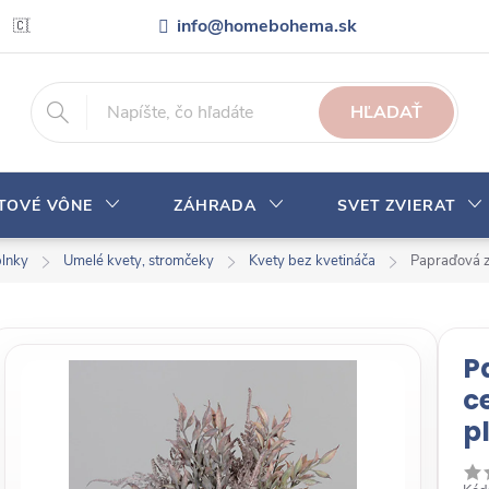
info@homebohema.sk
🇨🇿 Pro zákazníky z České republiky
Veľkoobchodná spolupráca
HĽADAŤ
YTOVÉ VÔNE
ZÁHRADA
SVET ZVIERAT
plnky
Umelé kvety, stromčeky
Kvety bez kvetináča
Papraďová zm
P
c
p