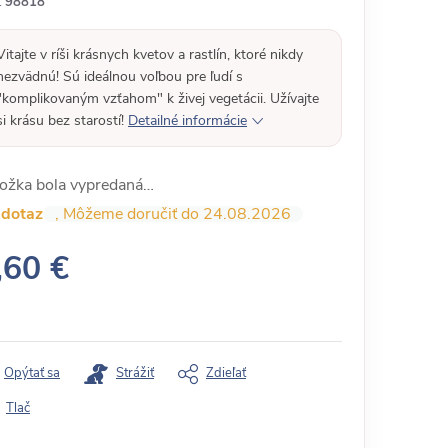
:
98818
Vitajte v ríši krásnych kvetov a rastlín, ktoré nikdy
nezvädnú! Sú ideálnou voľbou pre ľudí s
"komplikovaným vzťahom" k živej vegetácii. Užívajte
si krásu bez starostí!
Detailné informácie
ožka bola vypredaná…
 dotaz
24.08.2026
,60 €
Opýtať sa
Strážiť
Zdieľať
Tlač