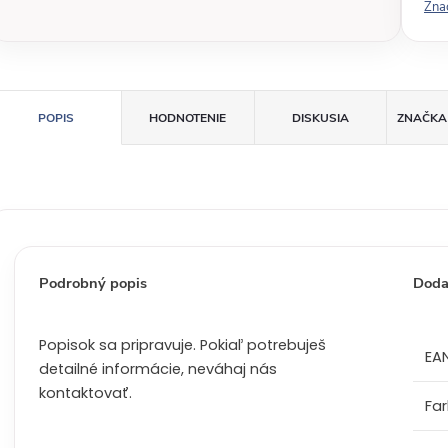
Zna
o
v
á
c
POPIS
HODNOTENIE
DISKUSIA
ZNAČKA
e
n
a
:
Podrobný popis
Doda
Popisok sa pripravuje. Pokiaľ potrebuješ
EA
detailné informácie, neváhaj nás
kontaktovať.
Fa