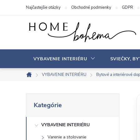
P
Najčastejšie otázky
Obchodné podmienky
GDPR
r
e
j
s
ť
n
VYBAVENIE INTERIÉRU
SVIEČKY, B
a
o
VYBAVENIE INTERIÉRU
Bytové a interiérové ​​do
D
b
o
s
m
B
P
a
o
Kategórie
r
v
h
o
e
s
VYBAVENIE INTERIÉRU
č
k
Varenie a stolovanie