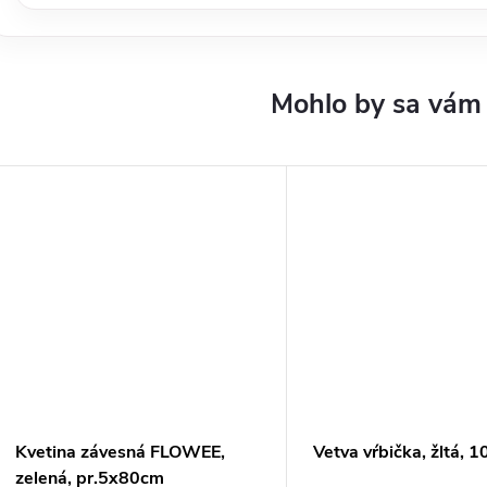
Kvetina závesná FLOWEE,
Vetva vŕbička, žltá, 
zelená, pr.5x80cm