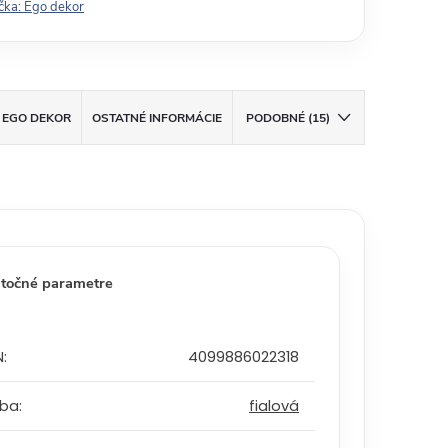
čka:
Ego dekor
EGO DEKOR
OSTATNÉ INFORMÁCIE
PODOBNÉ (15)
točné parametre
N
:
4099886022318
rba
:
fialová