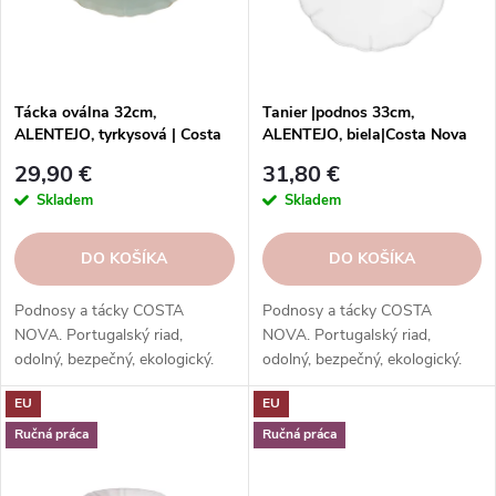
p
r
r
o
o
d
d
u
Tácka oválna 32cm,
Tanier |podnos 33cm,
u
ALENTEJO, tyrkysová | Costa
ALENTEJO, biela|Costa Nova
k
Nova
k
t
29,90 €
31,80 €
t
o
Skladem
Skladem
o
v
v
DO KOŠÍKA
DO KOŠÍKA
Podnosy a tácky COSTA
Podnosy a tácky COSTA
NOVA. Portugalský riad,
NOVA. Portugalský riad,
odolný, bezpečný, ekologický.
odolný, bezpečný, ekologický.
Na servírovanie jedál, nápojov,
Na servírovanie jedál, nápojov,
EU
EU
dezertov.
dezertov.
Ručná práca
Ručná práca