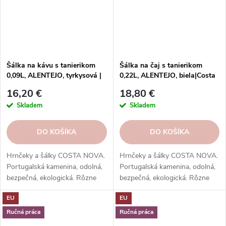
Šálka na kávu s tanierikom
Šálka na čaj s tanierikom
0,09L, ALENTEJO, tyrkysová |
0,22L, ALENTEJO, biela|Costa
Costa Nova
Nova
16,20 €
18,80 €
Skladem
Skladem
DO KOŠÍKA
DO KOŠÍKA
Hrnčeky a šálky COSTA NOVA.
Hrnčeky a šálky COSTA NOVA.
Portugalská kamenina, odolná,
Portugalská kamenina, odolná,
bezpečná, ekologická. Rôzne
bezpečná, ekologická. Rôzne
tvary, farby, vzory. Ideálne na
tvary, farby, vzory. Ideálne na
EU
EU
kávu, espresso, cappuccino,
kávu, espresso, cappuccino,
lungo, čaj, kakao a iné.
lungo, čaj, kakao a iné.
Ručná práca
Ručná práca