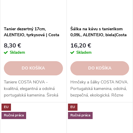
Tanier dezertný 17cm,
Šálka na kávu s tanierikom
ALENTEJO, tyrkysová | Costa
0,09L, ALENTEJO, biela|Costa
Nova
Nova
8,30 €
16,20 €
Skladem
Skladem
DO KOŠÍKA
DO KOŠÍKA
Taniere COSTA NOVA -
Hrnčeky a šálky COSTA NOVA.
kvalitná, elegantná a odolná
Portugalská kamenina, odolná,
portugalská kamenina. Široká
bezpečná, ekologická. Rôzne
ponuka kolekcií, tvarov, farieb a
tvary, farby, vzory. Ideálne na
EU
EU
funkcií. Objednávajte v našom
kávu, espresso, cappuccino,
e-shope.
lungo, čaj, kakao a iné.
Ručná práca
Ručná práca