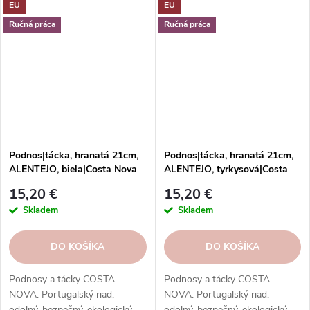
EU
EU
jedál.
Objednajte si ich v našom e-
shope.
Ručná práca
Ručná práca
Podnos|tácka, hranatá 21cm,
Podnos|tácka, hranatá 21cm,
ALENTEJO, biela|Costa Nova
ALENTEJO, tyrkysová|Costa
Nova
15,20 €
15,20 €
Skladem
Skladem
DO KOŠÍKA
DO KOŠÍKA
Podnosy a tácky COSTA
Podnosy a tácky COSTA
NOVA. Portugalský riad,
NOVA. Portugalský riad,
odolný, bezpečný, ekologický.
odolný, bezpečný, ekologický.