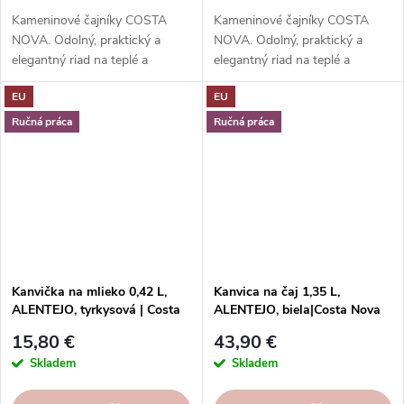
Kameninové čajníky COSTA
Kameninové čajníky COSTA
NOVA. Odolný, praktický a
NOVA. Odolný, praktický a
elegantný riad na teplé a
elegantný riad na teplé a
studené nápoje.
studené nápoje.
EU
EU
Ručná práca
Ručná práca
Kanvička na mlieko 0,42 L,
Kanvica na čaj 1,35 L,
ALENTEJO, tyrkysová | Costa
ALENTEJO, biela|Costa Nova
Nova
15,80 €
43,90 €
Skladem
Skladem