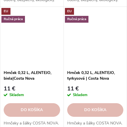
Na servírovanie jedál, nápojov,
Na servírovanie jedál, nápojov,
EU
EU
dezertov.
dezertov.
Ručná práca
Ručná práca
Hrnček 0,32 L, ALENTEJO,
Hrnček 0,32 L, ALENTEJO,
biela|Costa Nova
tyrkysová | Costa Nova
11 €
11 €
Skladem
Skladem
DO KOŠÍKA
DO KOŠÍKA
Hrnčeky a šálky COSTA NOVA.
Hrnčeky a šálky COSTA NOVA.