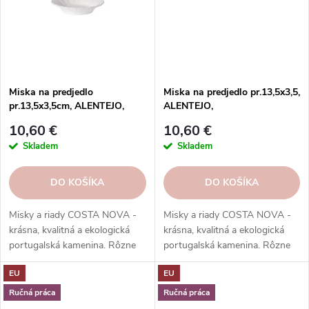
Miska na predjedlo
Miska na predjedlo pr.13,5x3,5,
pr.13,5x3,5cm, ALENTEJO,
ALENTEJO,
biela|Costa Nova
modrá/zelená/tyrkysová|Costa
10,60 €
10,60 €
Nova
Skladem
Skladem
DO KOŠÍKA
DO KOŠÍKA
Misky a riady COSTA NOVA -
Misky a riady COSTA NOVA -
krásna, kvalitná a ekologická
krásna, kvalitná a ekologická
portugalská kamenina. Rôzne
portugalská kamenina. Rôzne
tvary, farby, vzory a veľkosti.
tvary, farby, vzory a veľkosti.
EU
EU
Objednajte si ich v našom e-
Objednajte si ich v našom e-
shope.
shope.
Ručná práca
Ručná práca