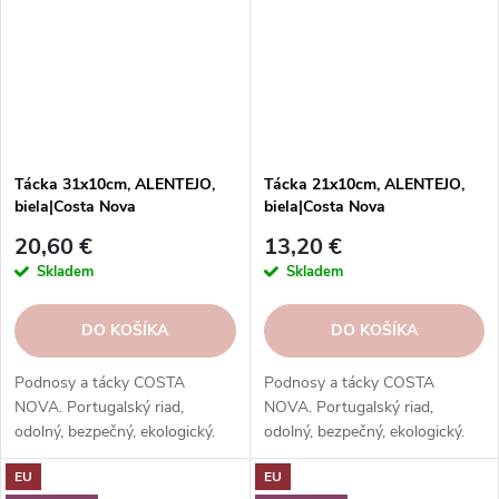
Tácka 31x10cm, ALENTEJO,
Tácka 21x10cm, ALENTEJO,
biela|Costa Nova
biela|Costa Nova
20,60 €
13,20 €
Skladem
Skladem
DO KOŠÍKA
DO KOŠÍKA
Podnosy a tácky COSTA
Podnosy a tácky COSTA
NOVA. Portugalský riad,
NOVA. Portugalský riad,
odolný, bezpečný, ekologický.
odolný, bezpečný, ekologický.
Na servírovanie jedál, nápojov,
Na servírovanie jedál, nápojov,
EU
EU
dezertov.
dezertov.