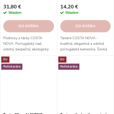
Nova
31,80 €
14,20 €
Skladem
Skladem
DO KOŠÍKA
DO KOŠÍKA
Podnosy a tácky COSTA
Taniere COSTA NOVA -
NOVA. Portugalský riad,
kvalitná, elegantná a odolná
odolný, bezpečný, ekologický.
portugalská kamenina. Široká
Na servírovanie jedál, nápojov,
ponuka kolekcií, tvarov, farieb a
EU
EU
dezertov.
funkcií. Objednávajte v našom
e-shope.
Ručná práca
Ručná práca