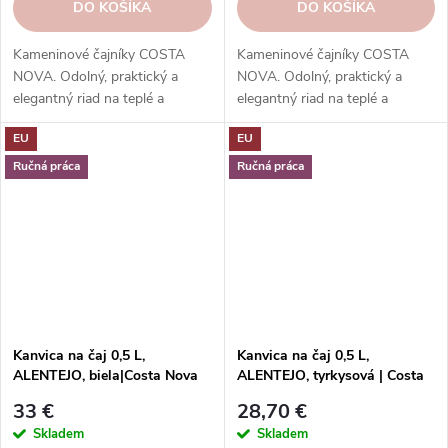
DO KOŠÍKA
DO KOŠÍKA
Kameninové čajníky COSTA
Kameninové čajníky COSTA
NOVA. Odolný, praktický a
NOVA. Odolný, praktický a
elegantný riad na teplé a
elegantný riad na teplé a
studené nápoje.
studené nápoje.
EU
EU
Ručná práca
Ručná práca
Kanvica na čaj 0,5 L,
Kanvica na čaj 0,5 L,
ALENTEJO, biela|Costa Nova
ALENTEJO, tyrkysová | Costa
Nova
33 €
28,70 €
Skladem
Skladem