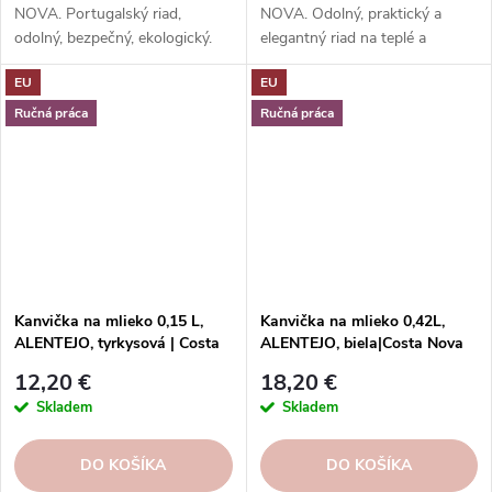
NOVA. Portugalský riad,
NOVA. Odolný, praktický a
odolný, bezpečný, ekologický.
elegantný riad na teplé a
Na servírovanie jedál, nápojov,
studené nápoje.
EU
EU
dezertov.
Ručná práca
Ručná práca
Kanvička na mlieko 0,15 L,
Kanvička na mlieko 0,42L,
ALENTEJO, tyrkysová | Costa
ALENTEJO, biela|Costa Nova
Nova
12,20 €
18,20 €
Skladem
Skladem
DO KOŠÍKA
DO KOŠÍKA