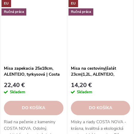
EU
EU
dezertov.
jedál.
Ručná práca
Ručná práca
Misa zapekacia 25x18cm,
Misa na cestoviny|šalát
ALENTEJO, tyrkysová | Costa
23cm|1,2L, ALENTEJO,
Nova
biela|Costa Nova
22,40 €
14,20 €
Skladem
Skladem
DO KOŠÍKA
DO KOŠÍKA
Riad na pečenie z kameniny
Misky a riady COSTA NOVA -
COSTA NOVA. Odolný,
krásna, kvalitná a ekologická