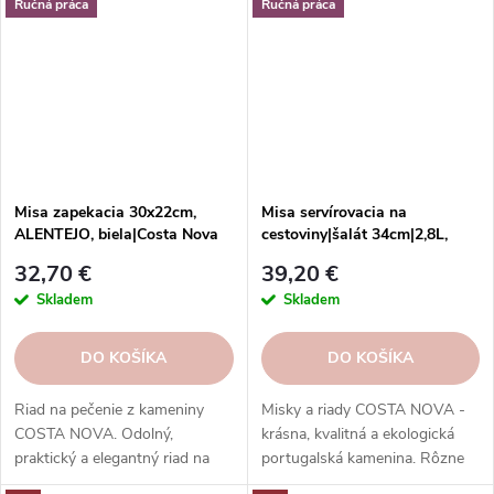
lungo, čaj, kakao a iné.
shope.
Ručná práca
Ručná práca
Misa zapekacia 30x22cm,
Misa servírovacia na
ALENTEJO, biela|Costa Nova
cestoviny|šalát 34cm|2,8L,
ALENTEJO, biela|Costa Nova
32,70 €
39,20 €
Skladem
Skladem
DO KOŠÍKA
DO KOŠÍKA
Riad na pečenie z kameniny
Misky a riady COSTA NOVA -
COSTA NOVA. Odolný,
krásna, kvalitná a ekologická
praktický a elegantný riad na
portugalská kamenina. Rôzne
pečenie sladkých a slaných
tvary, farby, vzory a veľkosti.