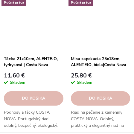
Ručná práca
Ručná práca
Tácka 21x10cm, ALENTEJO,
Misa zapekacia 25x18cm,
tyrkysová | Costa Nova
ALENTEJO, biela|Costa Nova
11,60 €
25,80 €
Skladem
Skladem
DO KOŠÍKA
DO KOŠÍKA
Podnosy a tácky COSTA
Riad na pečenie z kameniny
NOVA. Portugalský riad,
COSTA NOVA. Odolný,
odolný, bezpečný, ekologický.
praktický a elegantný riad na
Na servírovanie jedál, nápojov,
pečenie sladkých a slaných