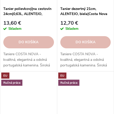
Tanier polievkový|na cestovín
Tanier dezertný 21cm,
24cm|0,63L, ALENTEJO,
ALENTEJO, biela|Costa Nova
tyrkysová|Costa Nova
13,60 €
12,70 €
Skladem
Skladem
DO KOŠÍKA
DO KOŠÍKA
Taniere COSTA NOVA -
Taniere COSTA NOVA -
kvalitná, elegantná a odolná
kvalitná, elegantná a odolná
portugalská kamenina. Široká
portugalská kamenina. Široká
ponuka kolekcií, tvarov, farieb a
ponuka kolekcií, tvarov, farieb a
EU
EU
funkcií. Objednávajte v našom
funkcií. Objednávajte v našom
e-shope.
e-shope.
Ručná práca
Ručná práca