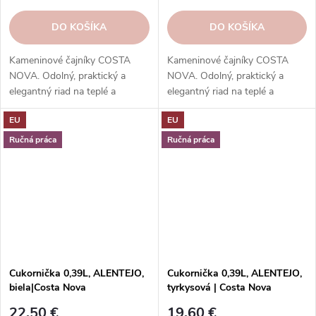
DO KOŠÍKA
DO KOŠÍKA
Kameninové čajníky COSTA
Kameninové čajníky COSTA
NOVA. Odolný, praktický a
NOVA. Odolný, praktický a
elegantný riad na teplé a
elegantný riad na teplé a
studené nápoje.
studené nápoje.
EU
EU
Ručná práca
Ručná práca
Cukornička 0,39L, ALENTEJO,
Cukornička 0,39L, ALENTEJO,
biela|Costa Nova
tyrkysová | Costa Nova
22,50 €
19,60 €