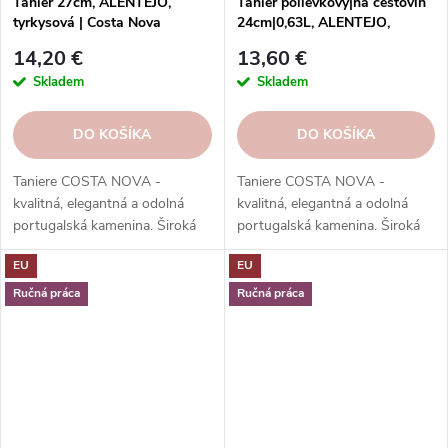
Tanier 27cm, ALENTEJO,
Tanier polievkový|na cestovín
tyrkysová | Costa Nova
24cm|0,63L, ALENTEJO,
biela|Costa Nova
14,20 €
13,60 €
Skladem
Skladem
DO KOŠÍKA
DO KOŠÍKA
Taniere COSTA NOVA -
Taniere COSTA NOVA -
kvalitná, elegantná a odolná
kvalitná, elegantná a odolná
portugalská kamenina. Široká
portugalská kamenina. Široká
ponuka kolekcií, tvarov, farieb a
ponuka kolekcií, tvarov, farieb a
EU
EU
funkcií. Objednávajte v našom
funkcií. Objednávajte v našom
e-shope.
e-shope.
Ručná práca
Ručná práca