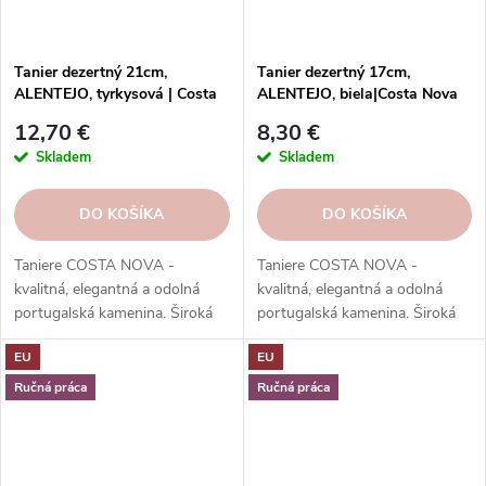
Tanier dezertný 21cm,
Tanier dezertný 17cm,
ALENTEJO, tyrkysová | Costa
ALENTEJO, biela|Costa Nova
Nova
12,70 €
8,30 €
Skladem
Skladem
DO KOŠÍKA
DO KOŠÍKA
Taniere COSTA NOVA -
Taniere COSTA NOVA -
kvalitná, elegantná a odolná
kvalitná, elegantná a odolná
portugalská kamenina. Široká
portugalská kamenina. Široká
ponuka kolekcií, tvarov, farieb a
ponuka kolekcií, tvarov, farieb a
EU
EU
funkcií. Objednávajte v našom
funkcií. Objednávajte v našom
e-shope.
e-shope.
Ručná práca
Ručná práca