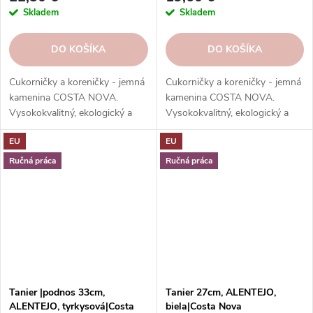
Skladem
Skladem
DO KOŠÍKA
DO KOŠÍKA
Cukorničky a koreničky - jemná
Cukorničky a koreničky - jemná
kamenina COSTA NOVA.
kamenina COSTA NOVA.
Vysokokvalitný, ekologický a
Vysokokvalitný, ekologický a
elegantný riad na dochucovanie
elegantný riad na dochucovanie
EU
EU
a servírovanie jedál.
a servírovanie jedál.
Vysokokvalitné, odolné a ľahko
Vysokokvalitné, odolné a ľahko
Ručná práca
Ručná práca
sa čistí.
sa čistí.
Tanier |podnos 33cm,
Tanier 27cm, ALENTEJO,
ALENTEJO, tyrkysová|Costa
biela|Costa Nova