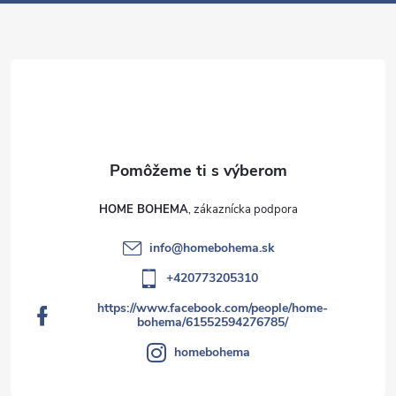
e
v
ý
p
i
s
u
HOME BOHEMA
info
@
homebohema.sk
+420773205310
https://www.facebook.com/people/home-
bohema/61552594276785/
homebohema