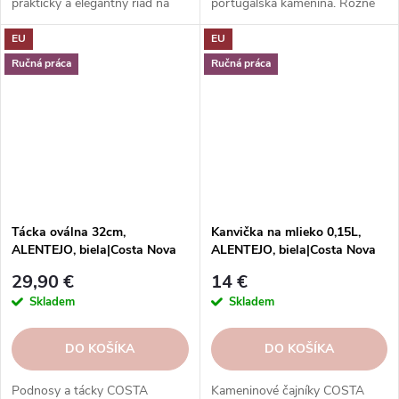
praktický a elegantný riad na
portugalská kamenina. Rôzne
pečenie sladkých a slaných
tvary, farby, vzory a veľkosti.
EU
EU
jedál.
Objednajte si ich v našom e-
shope.
Ručná práca
Ručná práca
Tácka oválna 32cm,
Kanvička na mlieko 0,15L,
ALENTEJO, biela|Costa Nova
ALENTEJO, biela|Costa Nova
29,90 €
14 €
Skladem
Skladem
DO KOŠÍKA
DO KOŠÍKA
Podnosy a tácky COSTA
Kameninové čajníky COSTA