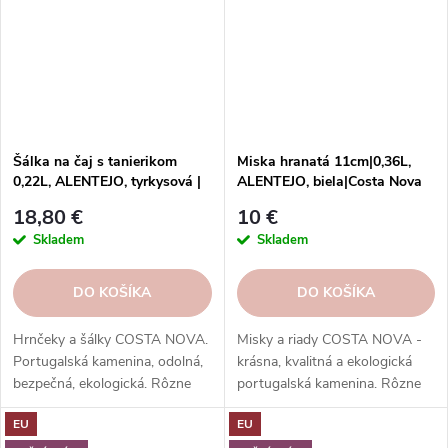
Šálka na čaj s tanierikom
Miska hranatá 11cm|0,36L,
0,22L, ALENTEJO, tyrkysová |
ALENTEJO, biela|Costa Nova
Costa Nova
18,80 €
10 €
Skladem
Skladem
DO KOŠÍKA
DO KOŠÍKA
Hrnčeky a šálky COSTA NOVA.
Misky a riady COSTA NOVA -
Portugalská kamenina, odolná,
krásna, kvalitná a ekologická
bezpečná, ekologická. Rôzne
portugalská kamenina. Rôzne
tvary, farby, vzory. Ideálne na
tvary, farby, vzory a veľkosti.
EU
EU
kávu, espresso, cappuccino,
Objednajte si ich v našom e-