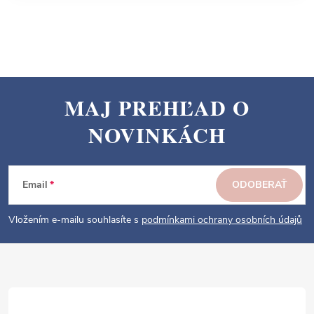
MAJ PREHĽAD O
Z
NOVINKÁCH
á
p
ä
Email
ODOBERAŤ
t
i
Vložením e-mailu souhlasíte s
podmínkami ochrany osobních údajů
e