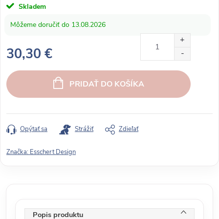
Skladem
13.08.2026
30,30 €
J
e
PRIDAŤ DO KOŠÍKA
d
n
o
t
Opýtať sa
Strážiť
Zdieľať
k
o
Značka:
Esschert Design
v
á
c
e
n
Popis produktu