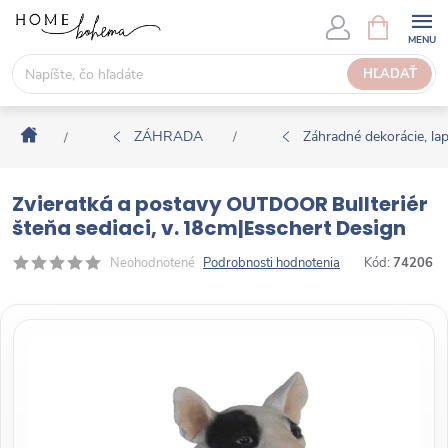
P
N
Á
r
K
e
HĽADAŤ
U
j
P
s
N
Domov
ť
ZÁHRADA
Záhradné dekorácie, l
/
/
Ý
n
K
a
O
Zvieratká a postavy OUTDOOR Bullteriér
o
Š
šteňa sediaci, v. 18cm|Esschert Design
b
Í
s
Neohodnotené
Podrobnosti hodnotenia
Kód:
74206
K
a
h