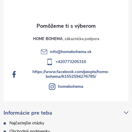
HOME BOHEMA
info
@
homebohema.sk
+420773205310
https://www.facebook.com/people/home-
bohema/61552594276785/
homebohema
Informácie pre teba
Najčastejšie otázky
Obchodné podmienky