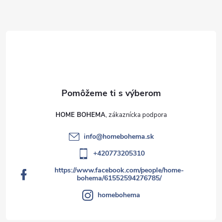
HOME BOHEMA
info
@
homebohema.sk
+420773205310
https://www.facebook.com/people/home-
bohema/61552594276785/
homebohema