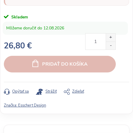
Skladem
12.08.2026
26,80 €
J
e
PRIDAŤ DO KOŠÍKA
d
n
o
t
Opýtať sa
Strážiť
Zdieľať
k
o
Značka:
Esschert Design
v
á
c