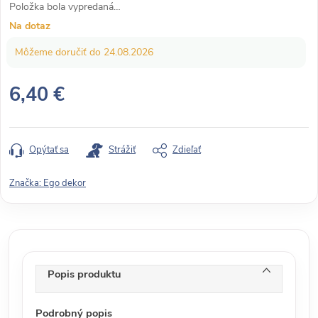
Položka bola vypredaná…
Na dotaz
24.08.2026
6,40 €
J
e
d
Opýtať sa
Strážiť
Zdieľať
n
o
Značka:
Ego dekor
t
k
o
v
á
Popis produktu
c
e
Podrobný popis