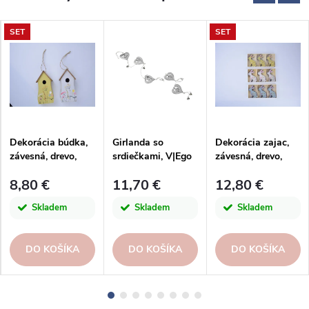
SET
SET
Dekorácia búdka,
Girlanda so
Dekorácia zajac,
závesná, drevo,
srdiečkami, V|Ego
závesná, drevo,
biela/žltá,
dekor
biela/žltá,
8,80 €
11,70 €
12,80 €
16,5x10x7cm
26x10x2cm, box
9ks|3T
Skladem
Skladem
Skladem
DO KOŠÍKA
DO KOŠÍKA
DO KOŠÍKA