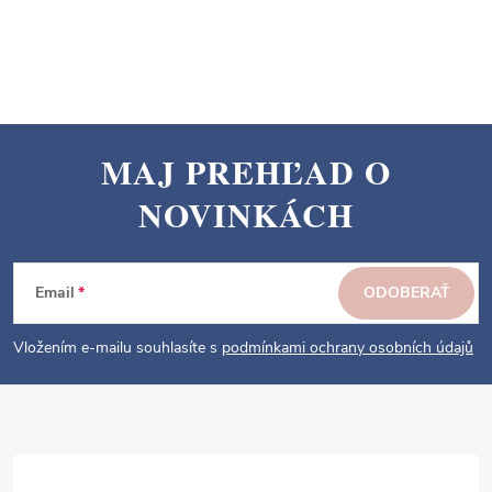
MAJ PREHĽAD O
Z
NOVINKÁCH
á
p
ä
Email
ODOBERAŤ
t
i
Vložením e-mailu souhlasíte s
podmínkami ochrany osobních údajů
e