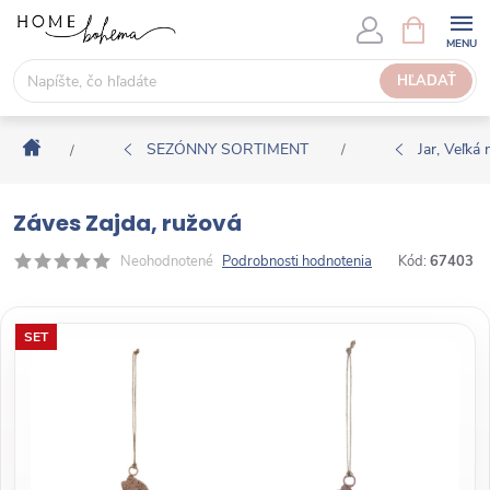
P
N
Á
r
K
e
HĽADAŤ
U
j
P
s
N
Domov
ť
SEZÓNNY SORTIMENT
Jar, Veľká 
/
/
Ý
n
K
a
O
Záves Zajda, ružová
o
Š
b
Neohodnotené
Podrobnosti hodnotenia
Kód:
67403
Í
s
K
a
SET
h