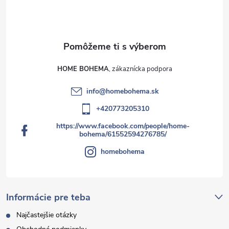
HOME BOHEMA
info
@
homebohema.sk
+420773205310
https://www.facebook.com/people/home-
bohema/61552594276785/
homebohema
Informácie pre teba
Najčastejšie otázky