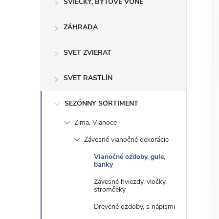
o
SVIEČKY, BYTOVÉ VÔNE
n
č
ZÁHRADA
ý
i
ť
p
SVET ZVIERAT
k
a
a
SVET RASTLÍN
t
e
n
SEZÓNNY SORTIMENT
g
Zima, Vianoce
ó
e
r
Závesné vianočné dekorácie
l
i
Vianočné ozdoby, gule,
banky
e
Závesné hviezdy, vločky,
stromčeky
Drevené ozdoby, s nápismi