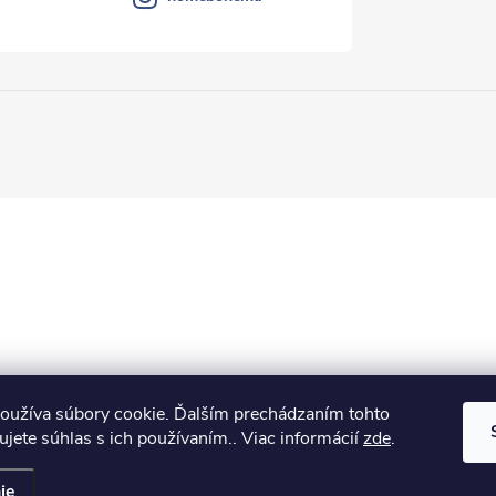
oužíva súbory cookie. Ďalším prechádzaním tohto
jete súhlas s ich používaním.. Viac informácií
zde
.
ie