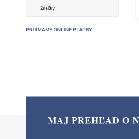
Značky
PRIJÍMAME ONLINE PLATBY
MAJ PREHĽAD O 
Z
á