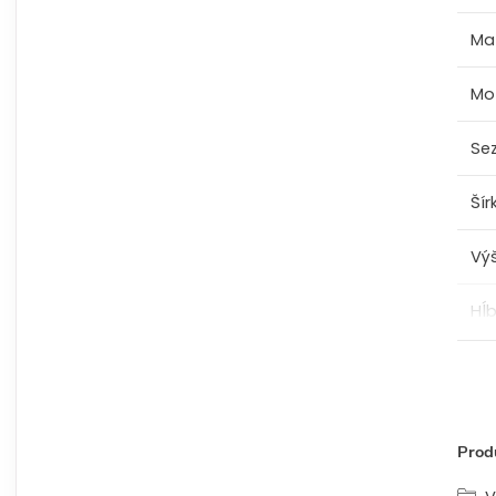
Mat
Mo
Se
Šír
Vý
Hĺ
Produ