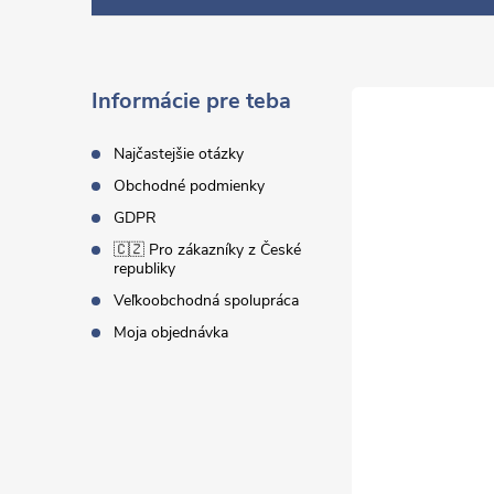
p
ä
Informácie pre teba
t
Najčastejšie otázky
Obchodné podmienky
i
GDPR
🇨🇿 Pro zákazníky z České
e
republiky
Veľkoobchodná spolupráca
Moja objednávka