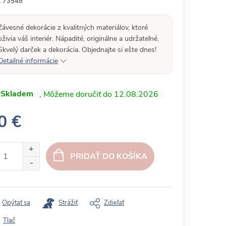
:
73548
Závesné dekorácie z kvalitných materiálov, ktoré
oživia váš interiér. Nápadité, originálne a udržateľné.
Skvelý darček a dekorácia. Objednajte si ešte dnes!
Detailné informácie
Skladem
12.08.2026
0 €
PRIDAŤ DO KOŠÍKA
Opýtať sa
Strážiť
Zdieľať
Tlač