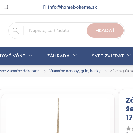
info@homebohema.sk
🇨🇿 Pro zákazníky z České republiky
Veľkoobchodná spolupráca
HĽADAŤ
YTOVÉ VÔNE
ZÁHRADA
SVET ZVIERAT
sné vianočné dekorácie
Vianočné ozdoby, gule, banky
Záves guľa s
Z
š
1