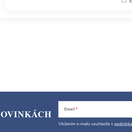
V
Email
NOVINKÁCH
Vložením e-mailu souhlasíte s
podmínka