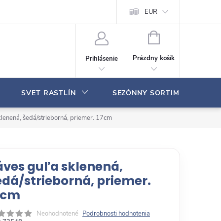
Moja objednávka
EUR
N
Á
Prázdny košík
Prihlásenie
K
U
P
SVET RASTLÍN
SEZÓNNY SORTIMENT
N
Ý
K
klenená, šedá/strieborná, priemer. 17cm
O
Š
Í
K
áves guľa sklenená,
edá/strieborná, priemer.
7cm
Neohodnotené
Podrobnosti hodnotenia