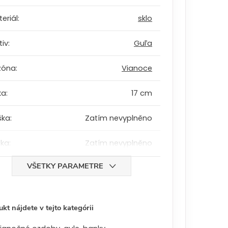
eriál
:
sklo
tiv
:
Guľa
zóna
:
Vianoce
ka
:
17 cm
ška
:
Zatím nevyplněno
bka
:
Zatím nevyplněno
VŠETKY PARAMETRE
kt nájdete v tejto kategórii