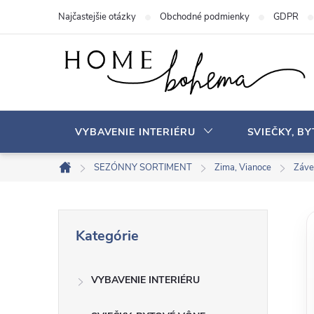
P
Najčastejšie otázky
Obchodné podmienky
GDPR
r
e
j
s
ť
n
VYBAVENIE INTERIÉRU
SVIEČKY, B
a
o
SEZÓNNY SORTIMENT
Zima, Vianoce
Záve
D
b
o
s
m
B
P
a
o
Kategórie
r
v
h
o
e
s
VYBAVENIE INTERIÉRU
č
k