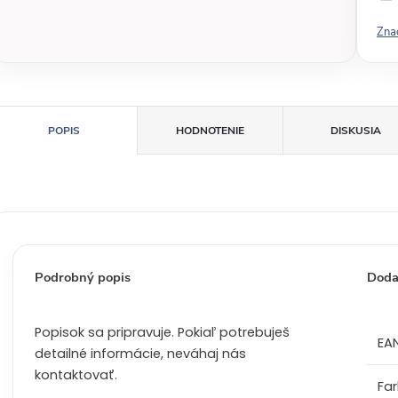
v
Zna
á
c
e
n
a
POPIS
HODNOTENIE
DISKUSIA
:
Podrobný popis
Doda
Popisok sa pripravuje. Pokiaľ potrebuješ
EA
detailné informácie, neváhaj nás
kontaktovať.
Fa