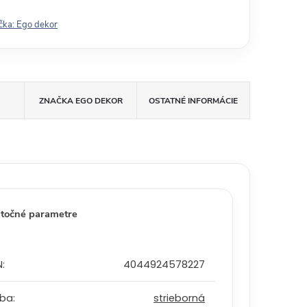
čka:
Ego dekor
ZNAČKA
EGO DEKOR
OSTATNÉ INFORMÁCIE
točné parametre
N
:
4044924578227
rba
:
strieborná