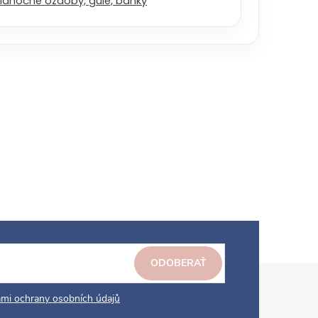
ianočné ozdoby, gule, banky
ODOBERAŤ
mi ochrany osobních údajů