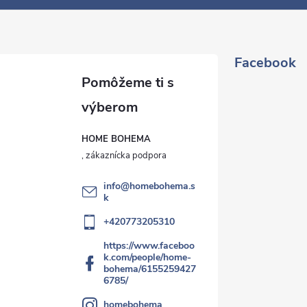
Facebook
HOME BOHEMA
info
@
homebohema.s
k
+420773205310
https://www.faceboo
k.com/people/home-
bohema/6155259427
6785/
homebohema