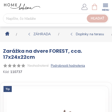
P
N
Á
r
K
e
HĽADAŤ
U
j
P
s
N
Domov
ť
ZÁHRADA
Doplnky na terasu
/
/
Ý
n
K
a
O
Zarážka na dvere FOREST, cca.
o
Š
17x24x22cm
b
Í
s
Neohodnotené
Podrobnosti hodnotenia
K
a
Kód:
110737
h
Tip