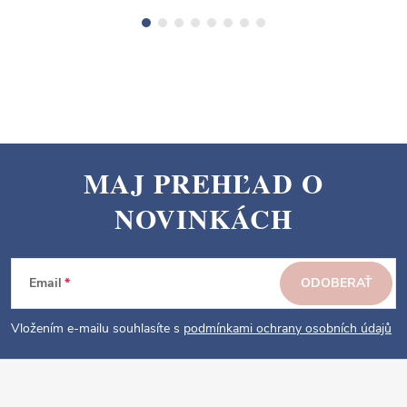
MAJ PREHĽAD O
Z
NOVINKÁCH
á
p
ä
Email
ODOBERAŤ
t
i
Vložením e-mailu souhlasíte s
podmínkami ochrany osobních údajů
e