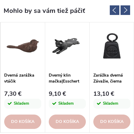
Dverná zarážka
Dverný klin
Zarážka dverná
vtáčik
mačka|Esschert
Závažie, čierna
liatinový|Esschert
Design
liatina|Esschert
7,30 €
9,10 €
13,10 €
Design
Design
Skladem
Skladem
Skladem
DO KOŠÍKA
DO KOŠÍKA
DO KOŠÍKA