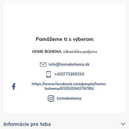
HOME BOHEMA
info
@
homebohema.sk
+420773205310
https://www.facebook.com/people/home-
bohema/61552594276785/
homebohema
Informácie pre teba