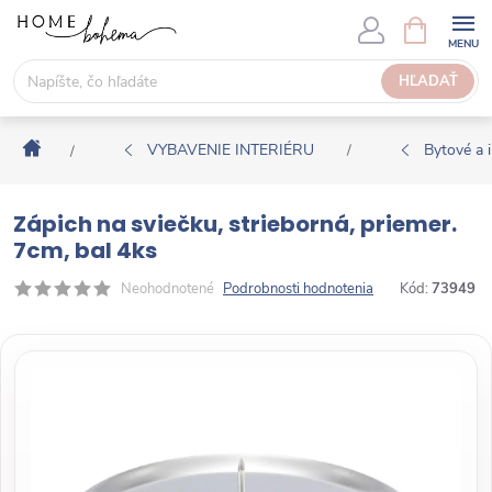
P
N
Á
r
K
e
HĽADAŤ
U
j
P
s
N
Domov
ť
VYBAVENIE INTERIÉRU
Bytové a i
/
/
Ý
n
K
a
O
Zápich na sviečku, strieborná, priemer.
o
Š
7cm, bal 4ks
b
Í
s
Neohodnotené
Podrobnosti hodnotenia
Kód:
73949
K
a
h