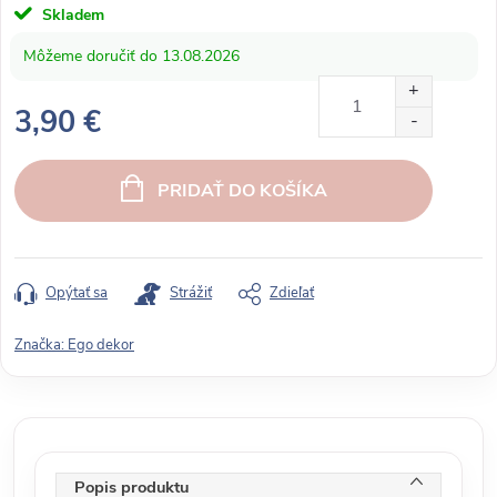
Skladem
13.08.2026
3,90 €
J
e
PRIDAŤ DO KOŠÍKA
d
n
o
t
Opýtať sa
Strážiť
Zdieľať
k
o
Značka:
Ego dekor
v
á
c
e
n
Popis produktu