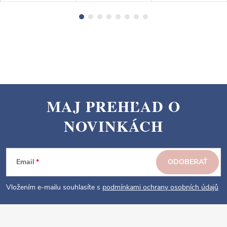
MAJ PREHĽAD O
Z
NOVINKÁCH
á
p
ä
Email
ODOBERAŤ
t
i
Vložením e-mailu souhlasíte s
podmínkami ochrany osobních údajů
e