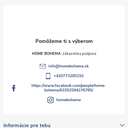
HOME BOHEMA
info
@
homebohema.sk
+420773205310
https://www.facebook.com/people/home-
bohema/61552594276785/
homebohema
Informácie pre teba