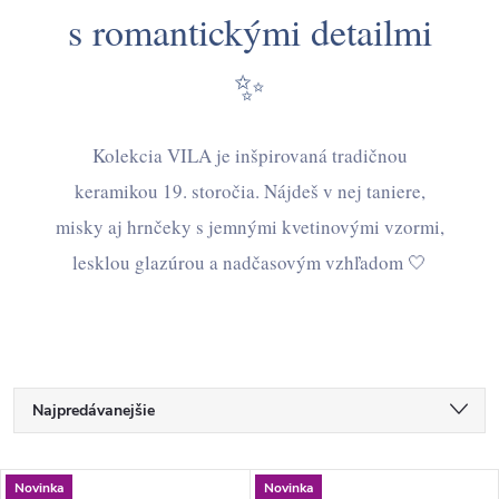
s romantickými detailmi
✨
Kolekcia VILA je inšpirovaná tradičnou
keramikou 19. storočia. Nájdeš v nej taniere,
misky aj hrnčeky s jemnými kvetinovými vzormi,
lesklou glazúrou a nadčasovým vzhľadom 🤍
R
Najpredávanejšie
a
d
Najlacnejšie
V
e
Novinka
Novinka