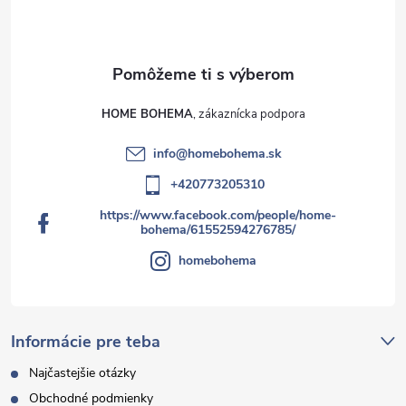
s
u
HOME BOHEMA
info
@
homebohema.sk
+420773205310
https://www.facebook.com/people/home-
bohema/61552594276785/
homebohema
Informácie pre teba
Najčastejšie otázky
Obchodné podmienky