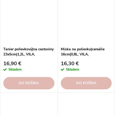
Tanier polievkový|na cestoviny
Miska na polievku|cereálie
23x5cm|1,2L, VILA,
16cm|0,8L, VILA,
béžová/modrá|beige-blue
béžová/modrá|beige-blue
16,90 €
16,30 €
Skladem
Skladem
DO KOŠÍKA
DO KOŠÍKA