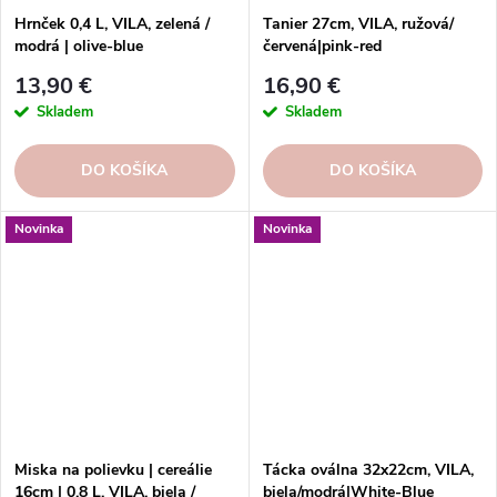
Hrnček 0,4 L, VILA, zelená /
Tanier 27cm, VILA, ružová/
modrá | olive-blue
červená|pink-red
13,90 €
16,90 €
Skladem
Skladem
DO KOŠÍKA
DO KOŠÍKA
Novinka
Novinka
Miska na polievku | cereálie
Tácka oválna 32x22cm, VILA,
16cm | 0,8 L, VILA, biela /
biela/modrá|White-Blue