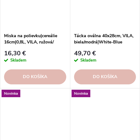
Miska na polievku|cereálie
Tácka oválna 40x28cm, VILA,
16cm|0,8L, VILA, ružová/
biela/modrá|White-Blue
červená|pink-red
16,30 €
49,70 €
Skladem
Skladem
DO KOŠÍKA
DO KOŠÍKA
Novinka
Novinka