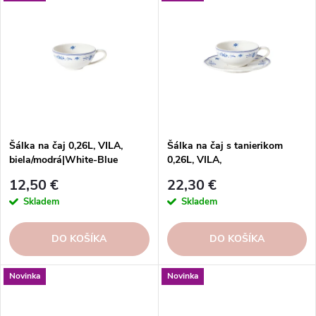
Najdrahšie
ý
n
p
i
Abecedne
i
e
s
p
p
r
r
o
o
d
d
u
Šálka na čaj 0,26L, VILA,
Šálka na čaj s tanierikom
u
biela/modrá|White-Blue
0,26L, VILA,
k
biela/modrá|White-Blue
k
t
12,50 €
22,30 €
t
o
Skladem
Skladem
o
v
v
DO KOŠÍKA
DO KOŠÍKA
Novinka
Novinka