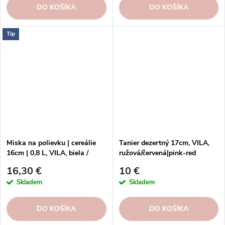
DO KOŠÍKA
DO KOŠÍKA
Tip
Miska na polievku | cereálie
Tanier dezertný 17cm, VILA,
16cm | 0,8 L, VILA, biela /
ružová/červená|pink-red
červená | White-Red
16,30 €
10 €
Skladem
Skladem
DO KOŠÍKA
DO KOŠÍKA