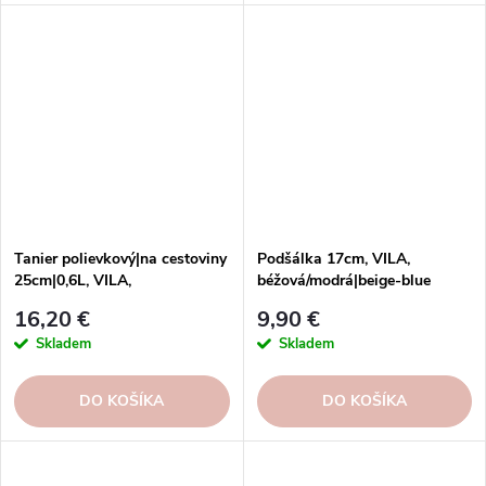
Tanier polievkový|na cestoviny
Podšálka 17cm, VILA,
25cm|0,6L, VILA,
béžová/modrá|beige-blue
béžová/modrá|beige-blue
16,20 €
9,90 €
Skladem
Skladem
DO KOŠÍKA
DO KOŠÍKA