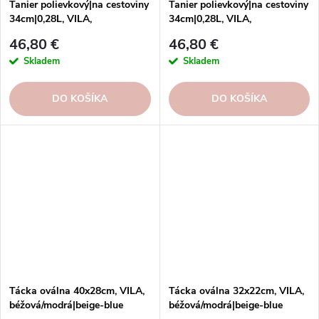
Tanier polievkový|na cestoviny
Tanier polievkový|na cestoviny
34cm|0,28L, VILA,
34cm|0,28L, VILA,
biela/modrá|White-Blue
béžová/modrá|beige-blue
46,80 €
46,80 €
Skladem
Skladem
DO KOŠÍKA
DO KOŠÍKA
Tácka oválna 40x28cm, VILA,
Tácka oválna 32x22cm, VILA,
béžová/modrá|beige-blue
béžová/modrá|beige-blue