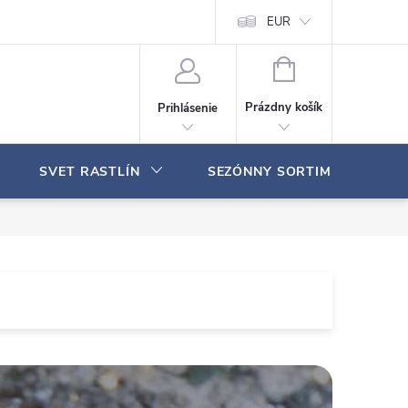
Moja objednávka
EUR
N
Á
Prázdny košík
Prihlásenie
K
U
P
SVET RASTLÍN
SEZÓNNY SORTIMENT
N
Ý
K
O
Š
Í
K