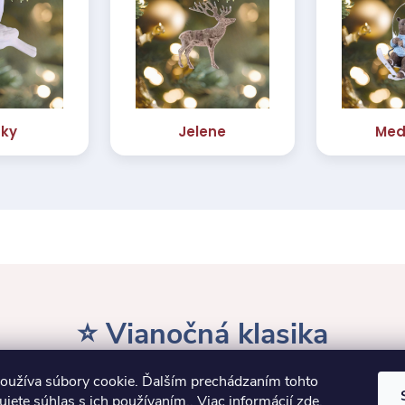
⭐ Vianočná klasika
oužíva súbory cookie. Ďalším prechádzaním tohto
jete súhlas s ich používaním.. Viac informácií
zde
.