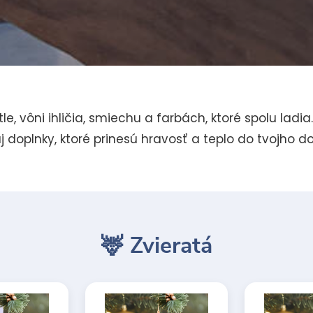
le, vôni ihličia, smiechu a farbách, ktoré spolu ladia
 aj doplnky, ktoré prinesú hravosť a teplo do tvojho 
🦌 Zvieratá