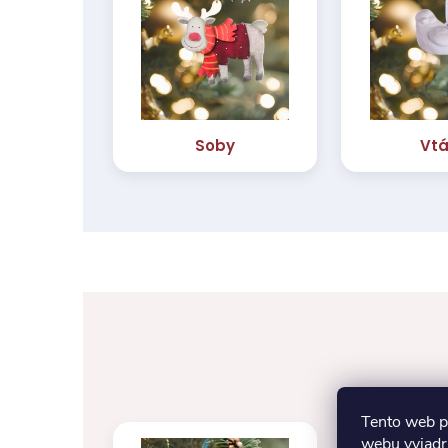
Tento web p
webu vyjadru