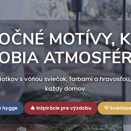
OČNÉ MOTÍVY, 
OBIA ATMOSFÉ
iatkov s vôňou sviečok, farbami a hravosťou, 
každý domov.
é hygge
🎄 Inšpirácie pre výzdobu
💡 Svietiac