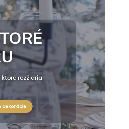
KTORÉ
RU
ktoré rozžiaria
e dekorácie