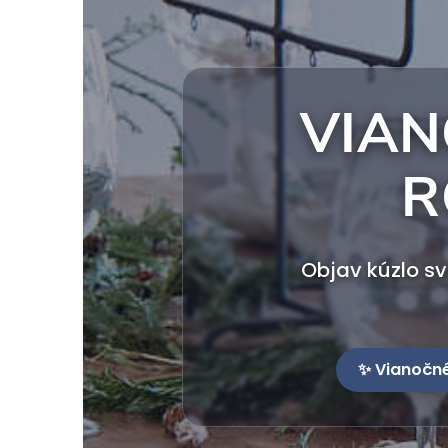
VIAN
R
Objav kúzlo sv
✨ Vianočn