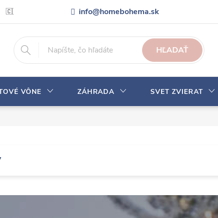
info@homebohema.sk
🇨🇿 Pro zákazníky z České republiky
Veľkoobchodná spolupráca
HĽADAŤ
YTOVÉ VÔNE
ZÁHRADA
SVET ZVIERAT
y