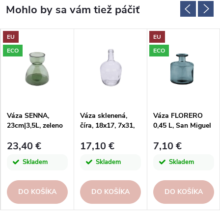
EU
EU
ECO
ECO
Váza SENNA,
Váza sklenená,
Váza FLORERO
23cm|3,5L, zeleno
číra, 18x17, 7x31,
0,45 L, San Miguel
šedá|San Miguel
5cm, ks
23,40 €
17,10 €
7,10 €
Skladem
Skladem
Skladem
DO KOŠÍKA
DO KOŠÍKA
DO KOŠÍKA