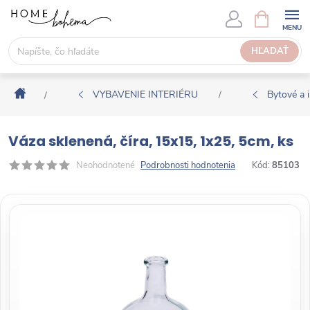
P
N
Á
r
K
e
HĽADAŤ
U
j
P
s
N
Domov
ť
VYBAVENIE INTERIÉRU
Bytové a i
/
/
Ý
n
K
a
O
Váza sklenená, číra, 15x15, 1x25, 5cm, ks
o
Š
b
Neohodnotené
Podrobnosti hodnotenia
Kód:
85103
Í
s
K
a
h