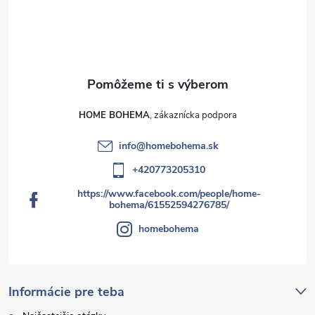
HOME BOHEMA
info
@
homebohema.sk
+420773205310
https://www.facebook.com/people/home-
bohema/61552594276785/
homebohema
Informácie pre teba