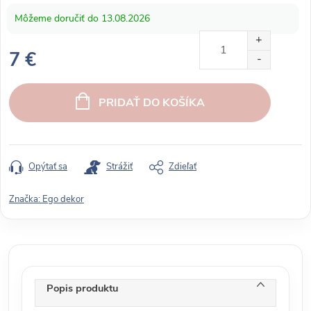
13.08.2026
7 €
J
e
PRIDAŤ DO KOŠÍKA
d
n
o
t
Opýtať sa
Strážiť
Zdieľať
k
o
Značka:
Ego dekor
v
á
c
e
n
Popis produktu
a