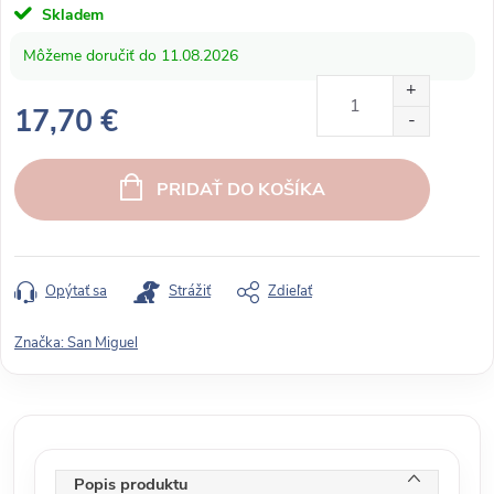
Skladem
11.08.2026
17,70 €
J
e
PRIDAŤ DO KOŠÍKA
d
n
o
t
Opýtať sa
Strážiť
Zdieľať
k
o
Značka:
San Miguel
v
á
c
e
n
Popis produktu