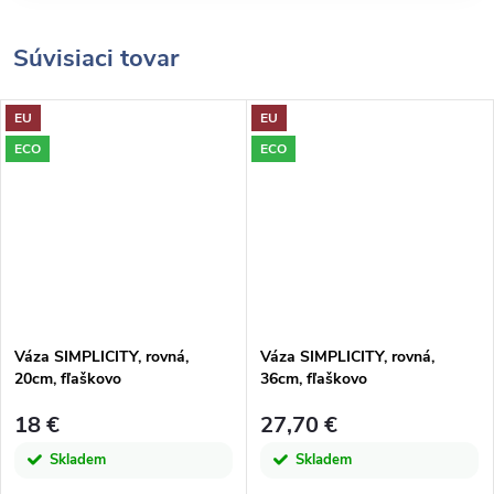
Súvisiaci tovar
EU
EU
ECO
ECO
Váza SIMPLICITY, rovná,
Váza SIMPLICITY, rovná,
20cm, fľaškovo
36cm, fľaškovo
hnedá|dymová|San Miguel
hnedá|dymová|San Miguel
18 €
27,70 €
Skladem
Skladem