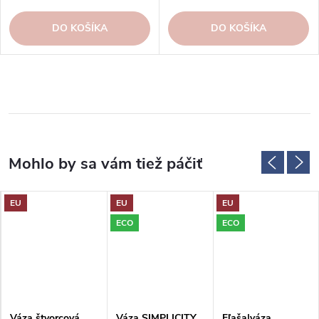
DO KOŠÍKA
DO KOŠÍKA
EU
EU
EU
ECO
ECO
Váza štvorcová
Váza SIMPLICITY,
Fľaša|váza,