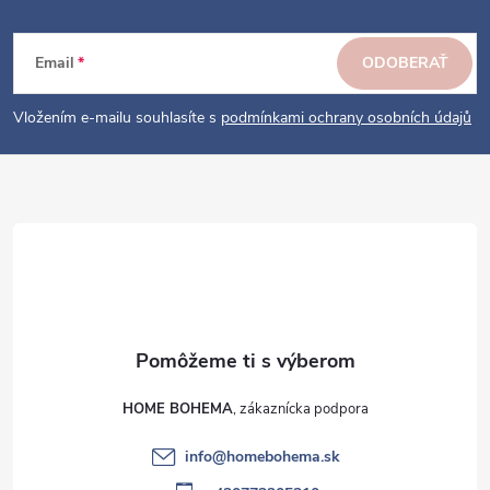
á
p
ä
Email
ODOBERAŤ
t
i
Vložením e-mailu souhlasíte s
podmínkami ochrany osobních údajů
e
HOME BOHEMA
info
@
homebohema.sk