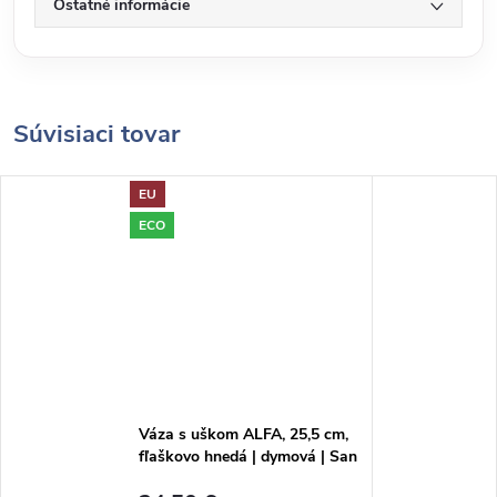
Ostatné informácie
Súvisiaci tovar
EU
ECO
Váza s uškom ALFA, 25,5 cm,
fľaškovo hnedá | dymová | San
Miguel