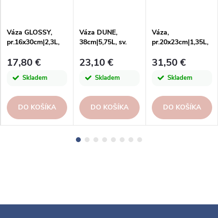
Váza GLOSSY,
Váza DUNE,
Váza,
pr.16x30cm|2,3L,
38cm|5,75L, sv.
pr.20x23cm|1,35L,
fialová|San Miguel
zelená|San Miguel
tmavo dymová|San
17,80 €
23,10 €
31,50 €
Miguel
Skladem
Skladem
Skladem
DO KOŠÍKA
DO KOŠÍKA
DO KOŠÍKA