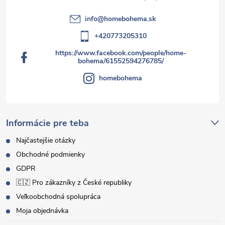
info
@
homebohema.sk
+420773205310
https://www.facebook.com/people/home-
bohema/61552594276785/
homebohema
Informácie pre teba
Najčastejšie otázky
Obchodné podmienky
GDPR
🇨🇿 Pro zákazníky z České republiky
Veľkoobchodná spolupráca
Moja objednávka