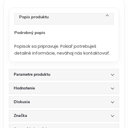
c
e
n
Popis produktu
a
:
Podrobný popis
Popisok sa pripravuje. Pokiaľ potrebuješ
detailné informácie, neváhaj nás kontaktovať.
Parametre produktu
Hodnotenie
Diskusia
Značka