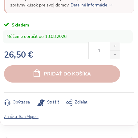
správny kúsok pre svoj domov.
Detailné informácie
Skladem
13.08.2026
26,50 €
J
e
PRIDAŤ DO KOŠÍKA
d
n
o
t
Opýtať sa
Strážiť
Zdieľať
k
o
Značka:
San Miguel
v
á