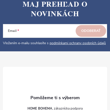
MAJ PREHĽAD O
Z
NOVINKÁCH
á
p
ä
Email
ODOBERAŤ
t
i
Vložením e-mailu souhlasíte s
podmínkami ochrany osobních údajů
e
HOME BOHEMA