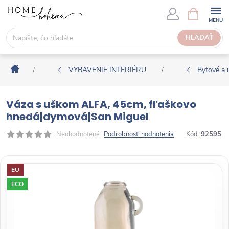
P
N
Á
r
K
e
HĽADAŤ
U
j
P
s
N
Domov
ť
VYBAVENIE INTERIÉRU
Bytové a i
/
/
Ý
n
K
a
O
Váza s uškom ALFA, 45cm, fľaškovo
o
Š
hnedá|dymová|San Miguel
b
Í
s
Neohodnotené
Podrobnosti hodnotenia
Kód:
92595
K
a
h
EU
ECO