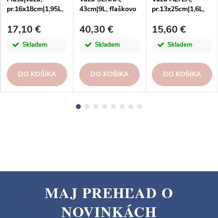
pr.16x18cm|1,95L,
43cm|9L, fľaškovo
pr.13x25cm|1,6L,
biela|San Miguel
hnedá|dymová|San
fľaškovo
17,10 €
40,30 €
15,60 €
Miguel
hnedá|San Miguel
Skladem
Skladem
Skladem
DO KOŠÍKA
DO KOŠÍKA
DO KOŠÍKA
MAJ PREHĽAD O
Z
NOVINKÁCH