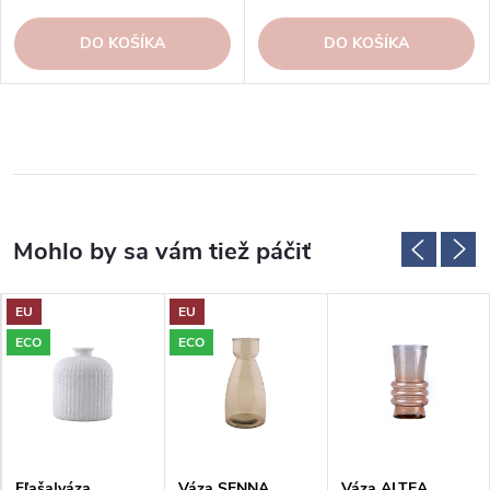
DO KOŠÍKA
DO KOŠÍKA
EU
EU
ECO
ECO
Fľaša|váza,
Váza SENNA,
Váza ALTEA,