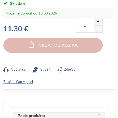
Skladem
13.08.2026
11,30 €
J
e
PRIDAŤ DO KOŠÍKA
d
n
o
t
Opýtať sa
Strážiť
Zdieľať
k
o
Značka:
San Miguel
v
á
c
e
n
Popis produktu