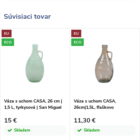
Súvisiaci tovar
EU
EU
ECO
ECO
Váza s uchom CASA, 26 cm |
Váza s uchom CASA,
1,5 L, tyrkysová | San Miguel
26cm|1,5L, fľaškovo
hnedá|dymová|San Miguel
15 €
11,30 €
Skladem
Skladem