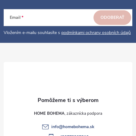
á
p
ä
Email
ODOBERAŤ
t
i
Vložením e-mailu souhlasíte s
podmínkami ochrany osobních údajů
e
HOME BOHEMA
info
@
homebohema.sk