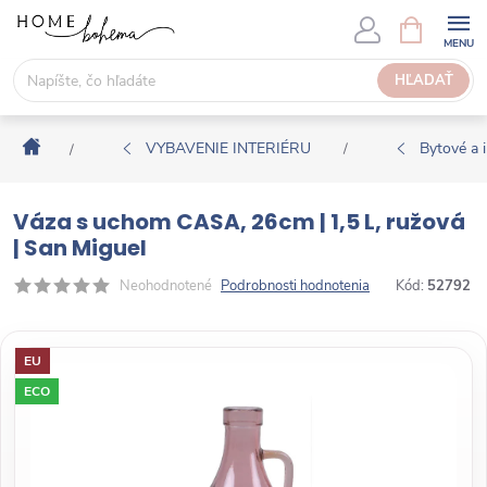
P
N
Á
r
K
e
HĽADAŤ
U
j
P
s
N
Domov
ť
VYBAVENIE INTERIÉRU
Bytové a i
/
/
Ý
n
K
a
O
Váza s uchom CASA, 26cm | 1,5 L, ružová
o
Š
| San Miguel
b
Í
s
Neohodnotené
Podrobnosti hodnotenia
Kód:
52792
K
a
h
EU
ECO