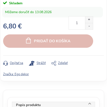
Skladem
13.08.2026
6,80 €
J
e
PRIDAŤ DO KOŠÍKA
d
n
o
t
Opýtať sa
Strážiť
Zdieľať
k
o
Značka:
Ego dekor
v
á
c
e
n
Popis produktu