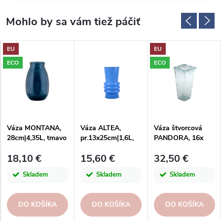
EU
EU
ECO
ECO
Váza MONTANA,
Váza ALTEA,
Váza štvorcová
28cm|4,35L, tmavo
pr.13x25cm|1,6L,
PANDORA, 16x
modrá|San Miguel
svetlo modrá,
33cm | 3,3 L, číra |
18,10 €
15,60 €
32,50 €
matná|San Miguel
San Miguel
Skladem
Skladem
Skladem
DO KOŠÍKA
DO KOŠÍKA
DO KOŠÍKA