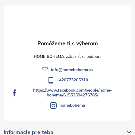
HOME BOHEMA
info
@
homebohema.sk
+420773205310
https://www.facebook.com/people/home-
bohema/61552594276785/
homebohema
Informácie pre teba