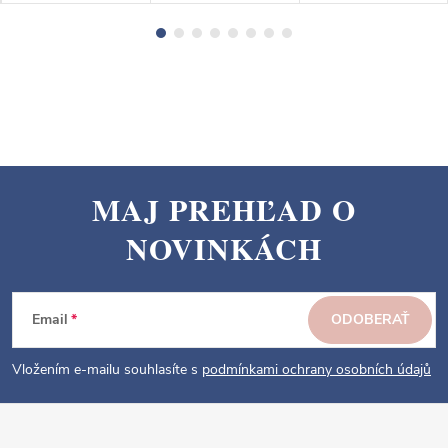
MAJ PREHĽAD O
Z
NOVINKÁCH
á
p
ä
Email
ODOBERAŤ
t
i
Vložením e-mailu souhlasíte s
podmínkami ochrany osobních údajů
e