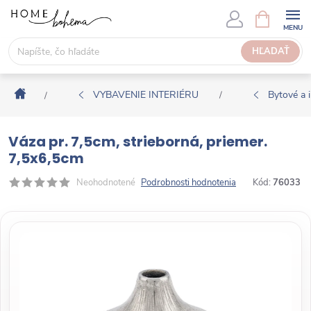
P
N
Á
r
K
e
HĽADAŤ
U
j
P
s
N
Domov
ť
VYBAVENIE INTERIÉRU
Bytové a i
/
/
Ý
n
K
a
O
Váza pr. 7,5cm, strieborná, priemer.
o
Š
7,5x6,5cm
b
Í
s
Neohodnotené
Podrobnosti hodnotenia
Kód:
76033
K
a
h