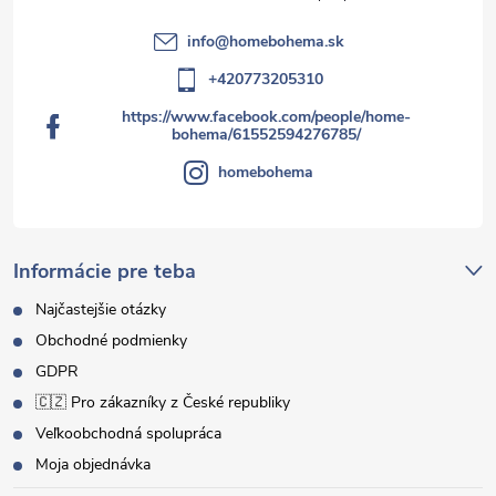
info
@
homebohema.sk
+420773205310
https://www.facebook.com/people/home-
bohema/61552594276785/
homebohema
Informácie pre teba
Najčastejšie otázky
Obchodné podmienky
GDPR
🇨🇿 Pro zákazníky z České republiky
Veľkoobchodná spolupráca
Moja objednávka