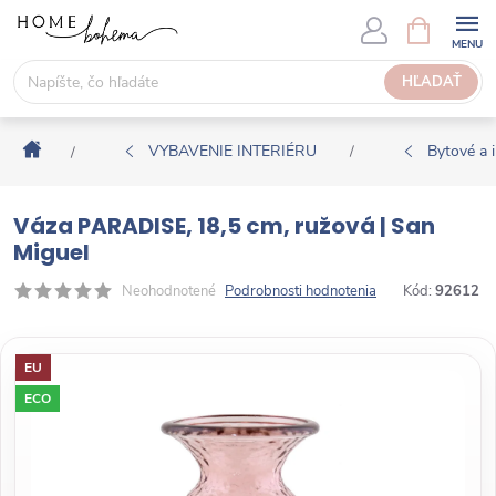
P
N
Á
r
K
e
HĽADAŤ
U
j
P
s
N
Domov
ť
VYBAVENIE INTERIÉRU
Bytové a i
/
/
Ý
n
K
a
O
Váza PARADISE, 18,5 cm, ružová | San
o
Š
Miguel
b
Í
s
Neohodnotené
Podrobnosti hodnotenia
Kód:
92612
K
a
h
EU
ECO