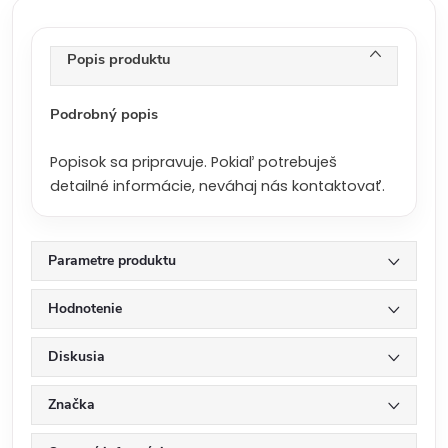
c
e
n
Popis produktu
a
:
Podrobný popis
Popisok sa pripravuje. Pokiaľ potrebuješ
detailné informácie, neváhaj nás kontaktovať.
Parametre produktu
Hodnotenie
Diskusia
Značka