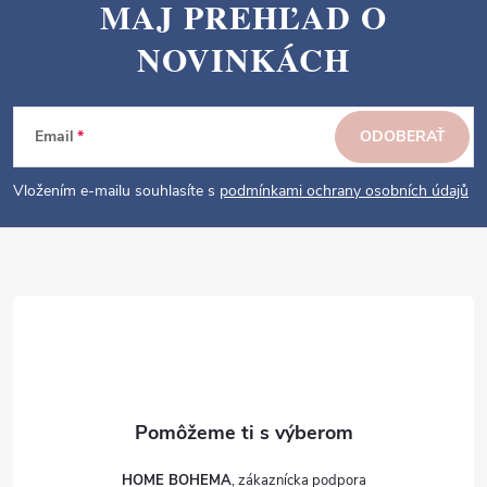
MAJ PREHĽAD O
Z
NOVINKÁCH
á
p
ä
Email
ODOBERAŤ
t
i
Vložením e-mailu souhlasíte s
podmínkami ochrany osobních údajů
e
HOME BOHEMA