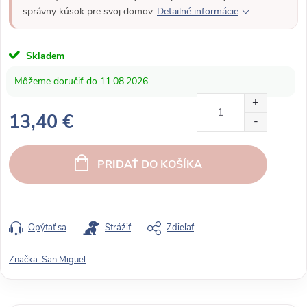
správny kúsok pre svoj domov.
Detailné informácie
Skladem
11.08.2026
13,40 €
J
e
PRIDAŤ DO KOŠÍKA
d
n
o
t
Opýtať sa
Strážiť
Zdieľať
k
o
Značka:
San Miguel
v
á