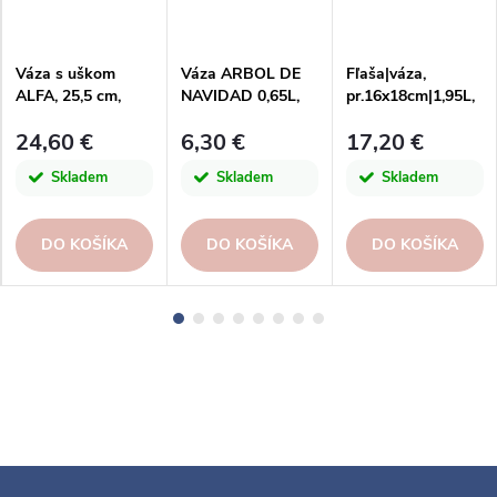
Váza s uškom
Váza ARBOL DE
Fľaša|váza,
ALFA, 25,5 cm,
NAVIDAD 0,65L,
pr.16x18cm|1,95L,
fľaškovo hnedá |
tmavo fľaškovo
biela|San Miguel
24,60 €
6,30 €
17,20 €
dymová | San
zelená|San Miguel
Miguel
Skladem
Skladem
Skladem
DO KOŠÍKA
DO KOŠÍKA
DO KOŠÍKA