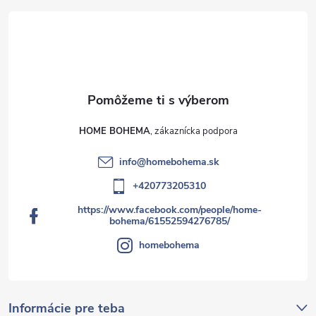
HOME BOHEMA
info
@
homebohema.sk
+420773205310
https://www.facebook.com/people/home-
bohema/61552594276785/
homebohema
Informácie pre teba