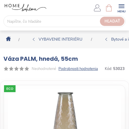
P
N
Á
r
K
e
HĽADAŤ
U
j
P
s
N
Domov
ť
VYBAVENIE INTERIÉRU
Bytové a i
/
/
Ý
n
K
a
O
Váza PALM, hnedá, 55cm
o
Š
b
Neohodnotené
Podrobnosti hodnotenia
Kód:
53023
Í
s
K
a
ECO
h