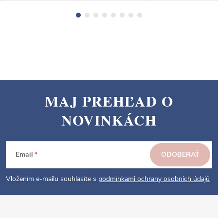
MAJ PREHĽAD O
Z
NOVINKÁCH
á
p
ä
Email
ODOBERAŤ
t
i
Vložením e-mailu souhlasíte s
podmínkami ochrany osobních údajů
e