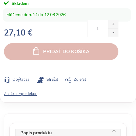
Skladem
12.08.2026
27,10 €
J
e
PRIDAŤ DO KOŠÍKA
d
n
o
t
Opýtať sa
Strážiť
Zdieľať
k
o
Značka:
Ego dekor
v
á
c
e
n
Popis produktu