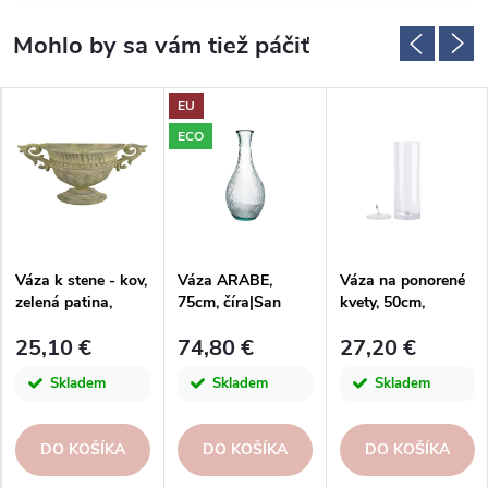
EU
ECO
Váza k stene - kov,
Váza ARABE,
Váza na ponorené
zelená patina,
75cm, číra|San
kvety, 50cm,
V|Esschert Design
Miguel
5L|Esschert Design
25,10 €
74,80 €
27,20 €
Skladem
Skladem
Skladem
DO KOŠÍKA
DO KOŠÍKA
DO KOŠÍKA