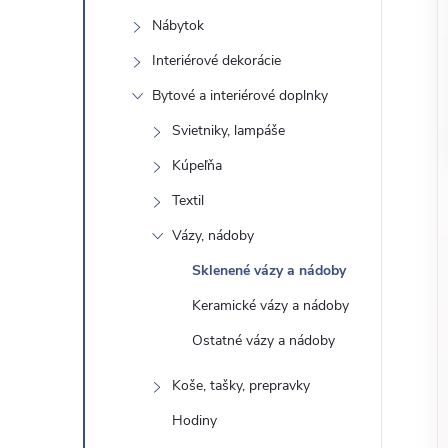
o
n
Nábytok
č
ý
i
Interiérové ​​dekorácie
ť
Bytové a interiérové ​​doplnky
p
k
Svietniky, lampáše
a
a
Kúpeľňa
t
e
Textil
n
g
Vázy, nádoby
ó
e
Sklenené vázy a nádoby
r
Keramické vázy a nádoby
l
i
e
Ostatné vázy a nádoby
Koše, tašky, prepravky
Hodiny