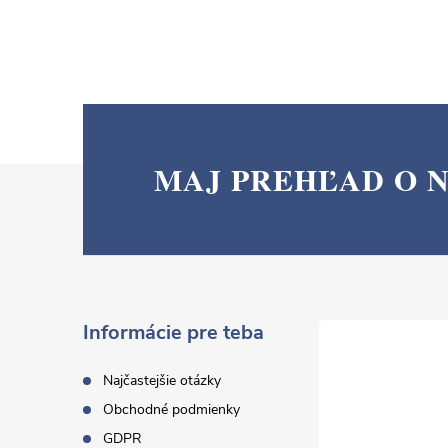
MAJ PREHĽAD O 
Z
á
p
ä
Informácie pre teba
t
Najčastejšie otázky
Obchodné podmienky
i
GDPR