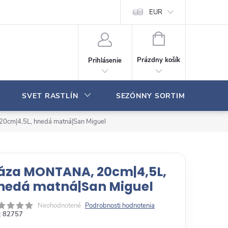
Moja objednávka
EUR
N
Á
Prázdny košík
Prihlásenie
K
U
P
SVET RASTLÍN
SEZÓNNY SORTIMENT
N
Ý
K
0cm|4,5L, hnedá matná|San Miguel
O
Š
Í
K
áza MONTANA, 20cm|4,5L,
nedá matná|San Miguel
Neohodnotené
Podrobnosti hodnotenia
:
82757