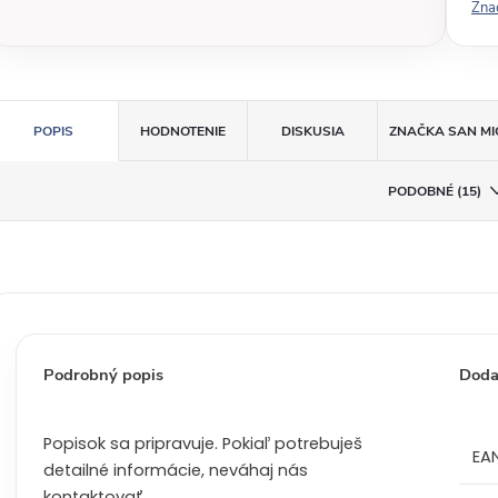
Zna
á
c
e
n
a
POPIS
HODNOTENIE
DISKUSIA
ZNAČKA
SAN MI
:
PODOBNÉ (15)
Podrobný popis
Doda
Popisok sa pripravuje. Pokiaľ potrebuješ
EA
detailné informácie, neváhaj nás
kontaktovať.