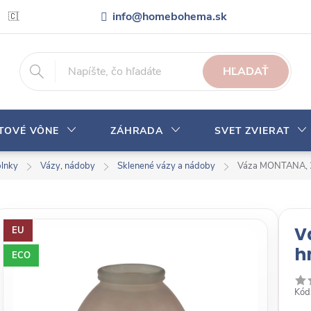
info@homebohema.sk
🇨🇿 Pro zákazníky z České republiky
Veľkoobchodná spolupráca
HĽADAŤ
YTOVÉ VÔNE
ZÁHRADA
SVET ZVIERAT
plnky
Vázy, nádoby
Sklenené vázy a nádoby
Váza MONTANA, 2
V
EU
h
ECO
Kód