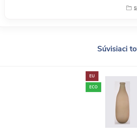
S
Súvisiaci t
EU
ECO