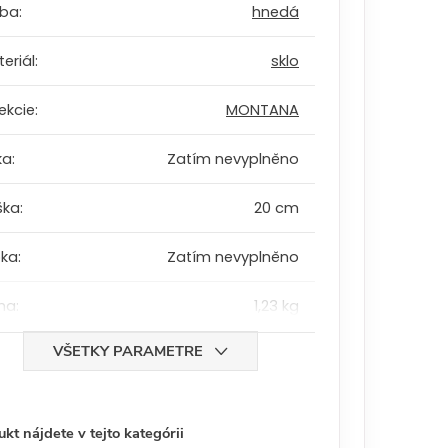
rba
:
hnedá
eriál
:
sklo
ekcie
:
MONTANA
ka
:
Zatím nevyplněno
ška
:
20 cm
bka
:
Zatím nevyplněno
ha
:
1,23 kg
VŠETKY PARAMETRE
kt nájdete v tejto kategórii