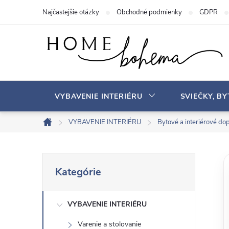
P
Najčastejšie otázky
Obchodné podmienky
GDPR
r
e
j
s
ť
n
VYBAVENIE INTERIÉRU
SVIEČKY, B
a
o
VYBAVENIE INTERIÉRU
Bytové a interiérové ​​do
D
b
o
s
m
B
P
a
o
Kategórie
r
v
h
o
e
s
VYBAVENIE INTERIÉRU
č
k
Varenie a stolovanie