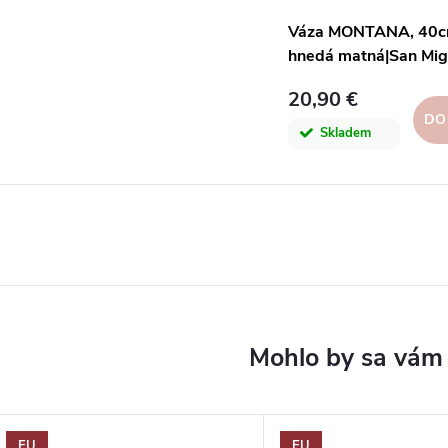
Váza MONTANA, 40c
hnedá matná|San Mig
20,90 €
DO
Skladem
EU
EU