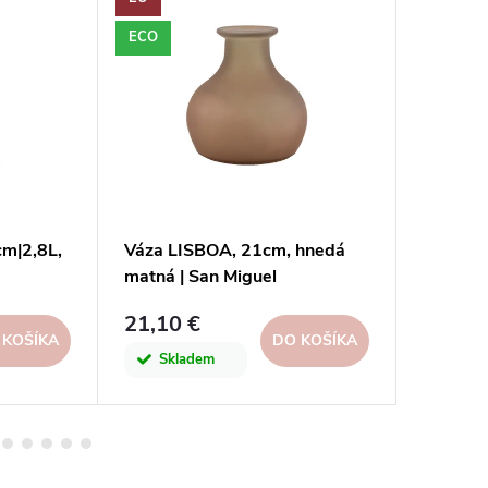
ECO
ECO
cm|2,8L,
Váza LISBOA, 21cm, hnedá
Fľaša|v
matná | San Miguel
fialová|
21,10 €
15,30 
 KOŠÍKA
DO KOŠÍKA
Skladem
Skl