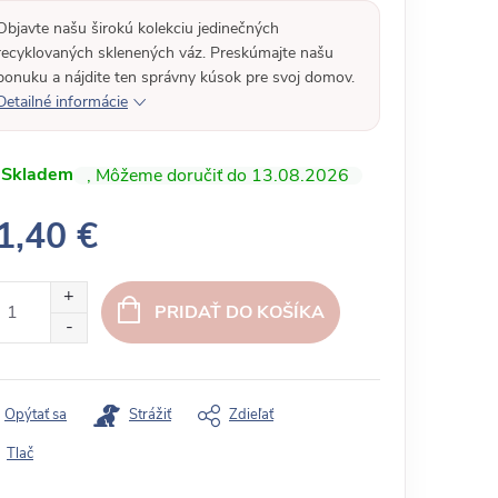
Objavte našu širokú kolekciu jedinečných
recyklovaných sklenených váz. Preskúmajte našu
ponuku a nájdite ten správny kúsok pre svoj domov.
Detailné informácie
Skladem
13.08.2026
1,40 €
PRIDAŤ DO KOŠÍKA
Opýtať sa
Strážiť
Zdieľať
Tlač