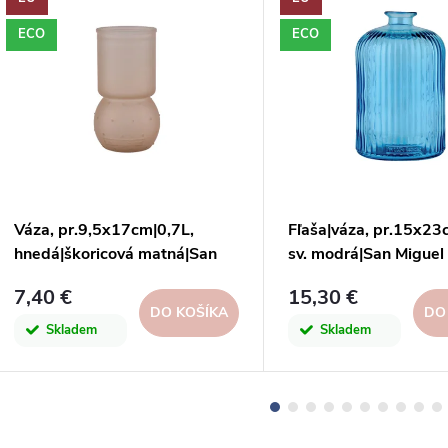
ECO
ECO
Váza, pr.9,5x17cm|0,7L,
Fľaša|váza, pr.15x23
hnedá|škoricová matná|San
sv. modrá|San Miguel
Miguel
7,40 €
15,30 €
DO KOŠÍKA
DO
Skladem
Skladem