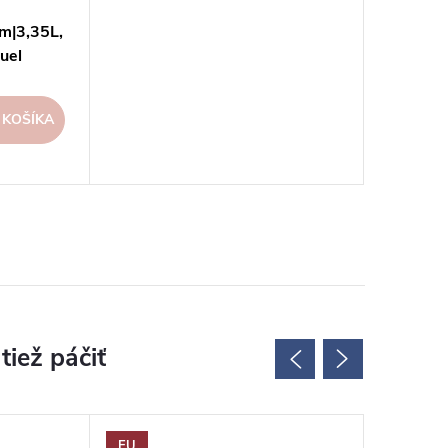
m|3,35L,
uel
 KOŠÍKA
EU
EU