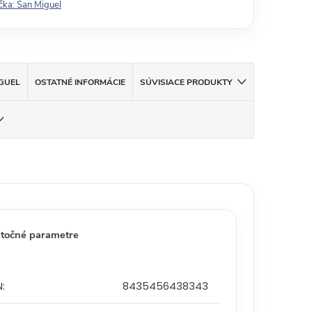
čka:
San Miguel
GUEL
OSTATNÉ INFORMÁCIE
SÚVISIACE PRODUKTY
točné parametre
N
:
8435456438343