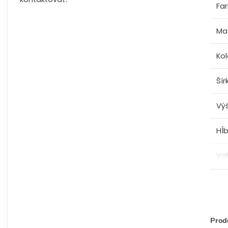
Fa
Mat
Kol
Šír
Vý
Hĺ
Vá
Produ