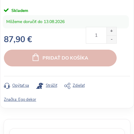
Skladem
13.08.2026
87,90 €
J
e
PRIDAŤ DO KOŠÍKA
d
n
o
t
Opýtať sa
Strážiť
Zdieľať
k
o
Značka:
Ego dekor
v
á
c
e