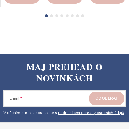
MAJ PREHĽAD O
Z
NOVINKÁCH
á
p
ä
Email
ODOBERAŤ
t
i
Vložením e-mailu souhlasíte s
podmínkami ochrany osobních údajů
e