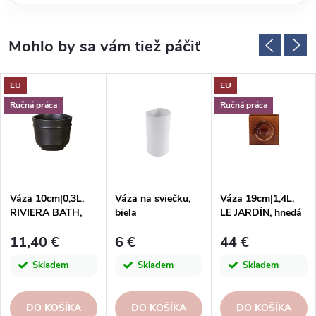
EU
EU
Ručná práca
Ručná práca
Váza 10cm|0,3L,
Váza na sviečku,
Váza 19cm|1,4L,
RIVIERA BATH,
biela
LE JARDÍN, hnedá
čierna|Sable
(mahagón)|Costa
11,40 €
6 €
44 €
noir|Costa Nova
Nova
Skladem
Skladem
Skladem
DO KOŠÍKA
DO KOŠÍKA
DO KOŠÍKA