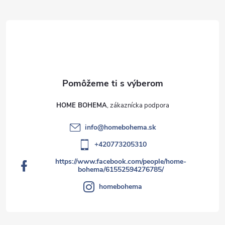
HOME BOHEMA
info
@
homebohema.sk
+420773205310
https://www.facebook.com/people/home-
bohema/61552594276785/
homebohema