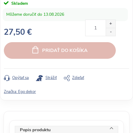
Skladem
13.08.2026
27,50 €
J
e
PRIDAŤ DO KOŠÍKA
d
n
o
t
Opýtať sa
Strážiť
Zdieľať
k
o
Značka:
Ego dekor
v
á
c
e
n
Popis produktu