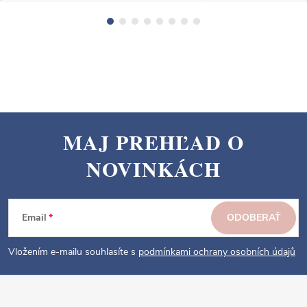
MAJ PREHĽAD O
Z
NOVINKÁCH
á
p
ä
Email
ODOBERAŤ
t
i
Vložením e-mailu souhlasíte s
podmínkami ochrany osobních údajů
e