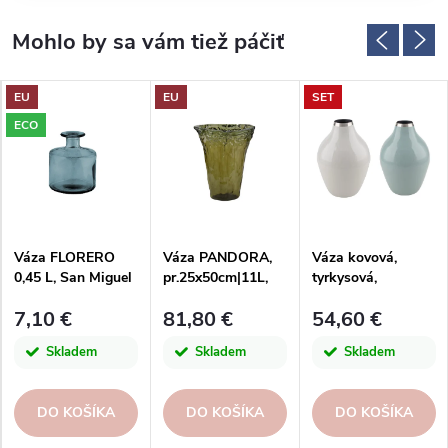
EU
EU
SET
ECO
Váza FLORERO
Váza PANDORA,
Váza kovová,
0,45 L, San Miguel
pr.25x50cm|11L,
tyrkysová,
šedo zelená|San
pr.20x29cm
7,10 €
81,80 €
54,60 €
Miguel
Skladem
Skladem
Skladem
DO KOŠÍKA
DO KOŠÍKA
DO KOŠÍKA