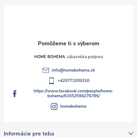
HOME BOHEMA
info
@
homebohema.sk
+420773205310
https://www.facebook.com/people/home-
bohema/61552594276785/
homebohema
Informácie pre teba