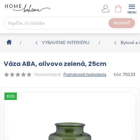
P
N
Á
r
K
e
HĽADAŤ
U
j
P
s
N
Domov
ť
VYBAVENIE INTERIÉRU
Bytové a i
/
/
Ý
n
K
a
O
Váza ABA, olivovo zelená, 25cm
o
Š
b
Neohodnotené
Podrobnosti hodnotenia
Kód:
70133
Í
s
K
a
ECO
h