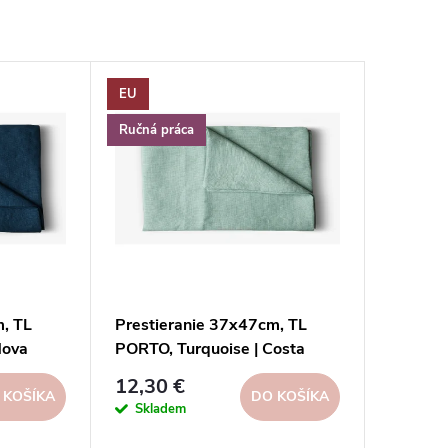
EU
Ručná práca
m, TL
Prestieranie 37x47cm, TL
Nova
PORTO, Turquoise | Costa
Nova
12,30 €
 KOŠÍKA
DO KOŠÍKA
Skladem