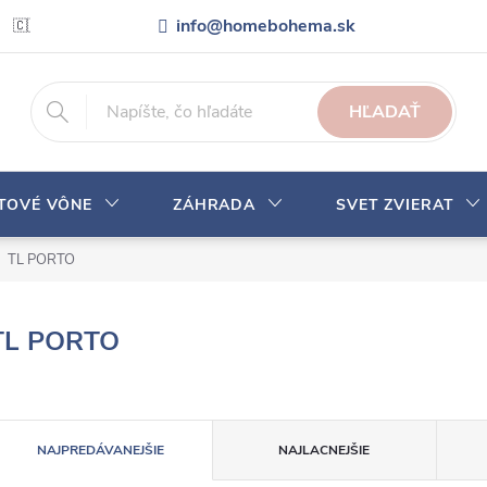
info@homebohema.sk
🇨🇿 Pro zákazníky z České republiky
Veľkoobchodná spolupráca
HĽADAŤ
YTOVÉ VÔNE
ZÁHRADA
SVET ZVIERAT
TL PORTO
TL PORTO
R
NAJPREDÁVANEJŠIE
NAJLACNEJŠIE