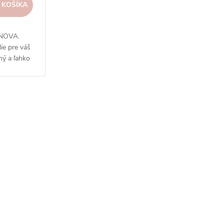
 KOŠÍKA
 NOVA.
lie pre váš
ný a ľahko