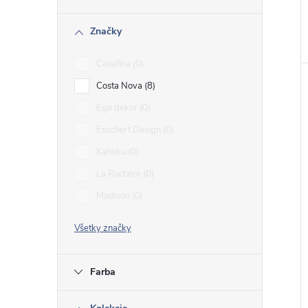
Značky
Casafina
0
Costa Nova
8
Ego dekor
0
Esschert Design
0
Kaheku
0
La Rochere
0
Madison
0
Všetky značky
Farba