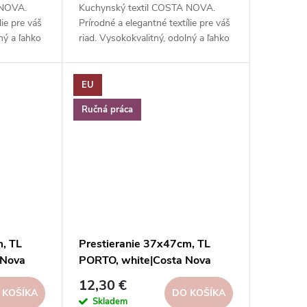
 NOVA.
Kuchynský textil COSTA NOVA.
lie pre váš
Prírodné a elegantné textílie pre váš
ný a ľahko
riad. Vysokokvalitný, odolný a ľahko
sa čistí.
EU
Ručná práca
m, TL
Prestieranie 37x47cm, TL
 Nova
PORTO, white|Costa Nova
12,30 €
 KOŠÍKA
DO KOŠÍKA
Skladem