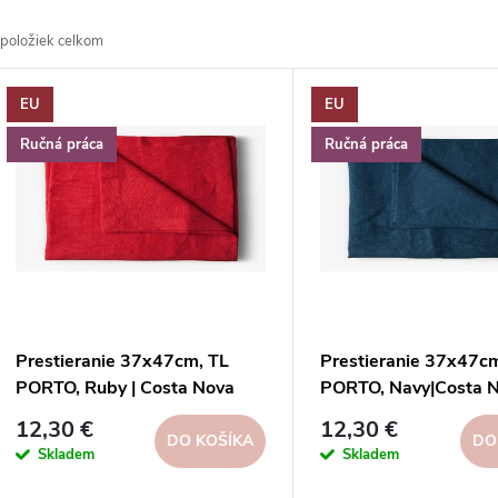
a
položiek celkom
d
V
EU
EU
e
ý
Ručná práca
Ručná práca
n
p
e
s
p
p
Prestieranie 37x47cm, TL
Prestieranie 37x47c
r
PORTO, Ruby | Costa Nova
PORTO, Navy|Costa 
r
12,30 €
12,30 €
o
DO KOŠÍKA
DO
Skladem
Skladem
o