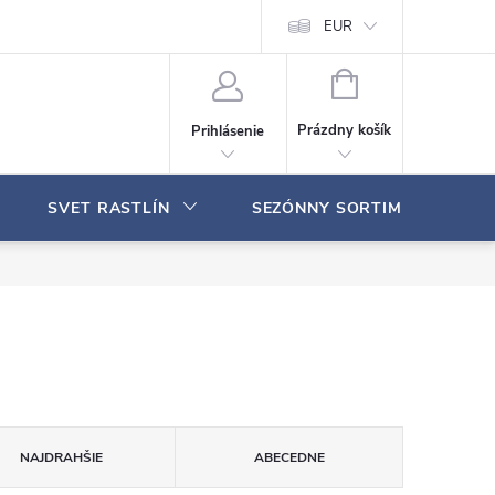
Moja objednávka
EUR
N
Á
Prázdny košík
Prihlásenie
K
U
P
SVET RASTLÍN
SEZÓNNY SORTIMENT
N
Ý
K
O
Š
Í
K
NAJDRAHŠIE
ABECEDNE