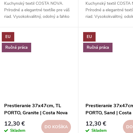
d
Kuchynský textil COSTA NOVA.
Kuchynský textil COSTA
d
Prírodné a elegantné textílie pre váš
Prírodné a elegantné textí
u
riad. Vysokokvalitný, odolný a ľahko
riad. Vysokokvalitný, odol
u
sa čistí.
sa čistí.
k
k
EU
EU
t
Ručná práca
Ručná práca
t
o
o
v
v
Prestieranie 37x47cm, TL
Prestieranie 37x47c
PORTO, Granite | Costa Nova
PORTO, Sand | Costa
12,30 €
12,30 €
DO KOŠÍKA
DO
Skladem
Skladem