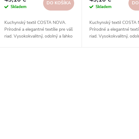
DO KOŠÍKA
DO
Skladem
Skladem
Kuchynský textil COSTA NOVA.
Kuchynský textil COSTA
Prírodné a elegantné textílie pre váš
Prírodné a elegantné textí
riad. Vysokokvalitný, odolný a ľahko
riad. Vysokokvalitný, odol
sa čistí.
sa čistí.
O
v
á
d
a