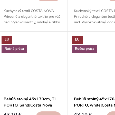
Kuchynský textil COSTA NOVA.
Kuchynský textil COSTA
Prírodné a elegantné textílie pre váš
Prírodné a elegantné textí
riad. Vysokokvalitný, odolný a ľahko
riad. Vysokokvalitný, odol
sa čistí.
sa čistí.
EU
EU
Ručná práca
Ručná práca
Behúň stolný 45x170cm, TL
Behúň stolný 45x170
PORTO, Sand|Costa Nova
PORTO, white|Costa 
43,10 €
43,10 €