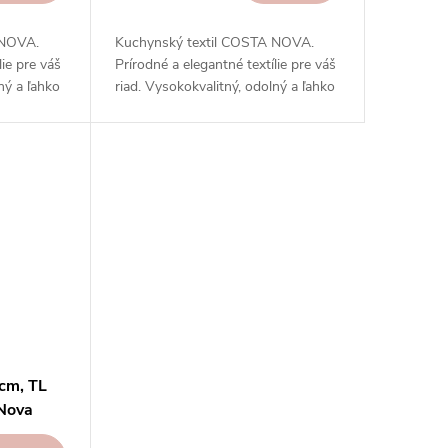
 NOVA.
Kuchynský textil COSTA NOVA.
lie pre váš
Prírodné a elegantné textílie pre váš
ný a ľahko
riad. Vysokokvalitný, odolný a ľahko
sa čistí.
cm, TL
Nova