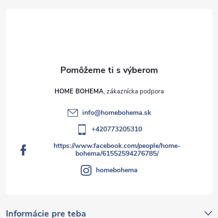
HOME BOHEMA
info
@
homebohema.sk
+420773205310
https://www.facebook.com/people/home-
bohema/61552594276785/
homebohema
Informácie pre teba