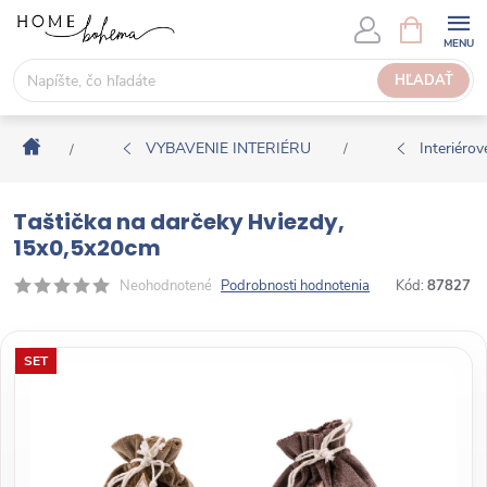
P
N
Á
r
K
e
HĽADAŤ
U
j
P
s
N
Domov
ť
VYBAVENIE INTERIÉRU
Interiérové
/
/
Ý
n
K
a
O
Taštička na darčeky Hviezdy,
o
Š
15x0,5x20cm
b
Í
s
Neohodnotené
Podrobnosti hodnotenia
Kód:
87827
K
a
h
SET