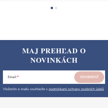
MAJ PREHĽAD O
Z
NOVINKÁCH
á
p
ä
Email
ODOBERAŤ
t
i
Vložením e-mailu souhlasíte s
podmínkami ochrany osobních údajů
e