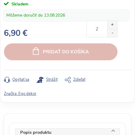
Skladem
13.08.2026
6,90 €
J
e
PRIDAŤ DO KOŠÍKA
d
n
o
t
Opýtať sa
Strážiť
Zdieľať
k
o
Značka:
Ego dekor
v
á
c
e
n
Popis produktu