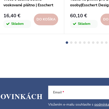
voskované plátno | Esschert
osoby|Esschert Desig
Design
16,40 €
60,10 €
DO KOŠÍKA
DO
Skladem
Skladem
Email
NOVINKÁCH
Vložením e-mailu souhlasíte s
podmínka