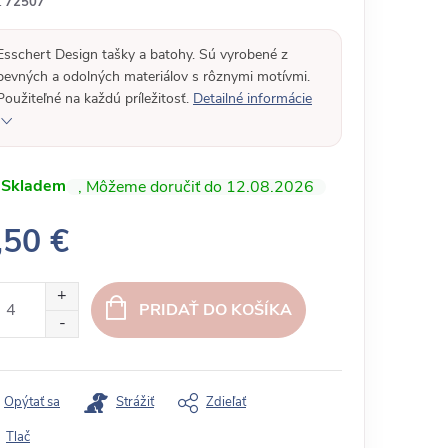
:
72507
Esschert Design tašky a batohy. Sú vyrobené z
pevných a odolných materiálov s rôznymi motívmi.
Použiteľné na každú príležitosť.
Detailné informácie
Skladem
12.08.2026
,50 €
PRIDAŤ DO KOŠÍKA
Opýtať sa
Strážiť
Zdieľať
Tlač