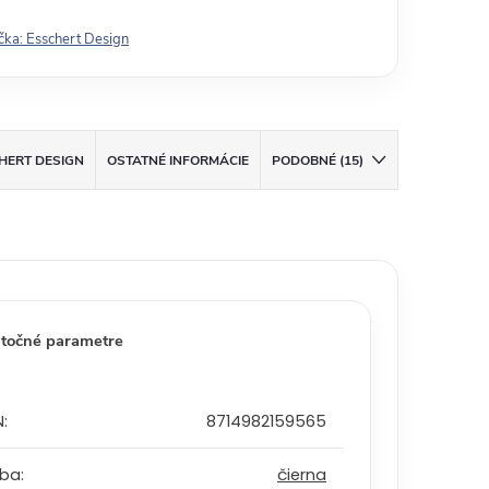
čka:
Esschert Design
HERT DESIGN
OSTATNÉ INFORMÁCIE
PODOBNÉ (15)
točné parametre
N
:
8714982159565
rba
:
čierna