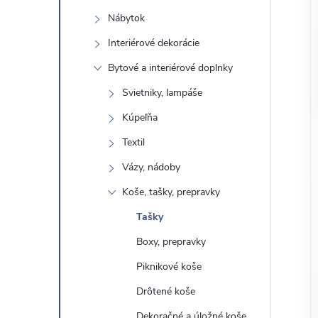
o
n
Nábytok
č
ý
i
Interiérové ​​dekorácie
ť
Bytové a interiérové ​​doplnky
p
k
Svietniky, lampáše
a
a
Kúpeľňa
t
e
Textil
n
g
Vázy, nádoby
ó
e
Koše, tašky, prepravky
r
Tašky
l
i
e
Boxy, prepravky
Piknikové koše
Drôtené koše
Dekoračné a úložné koše