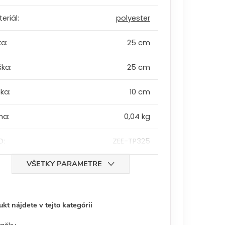
eriál
:
polyester
ka
:
25 cm
ška
:
25 cm
bka
:
10 cm
ha
:
0,04 kg
D
:
ZEE-TP325
VŠETKY PARAMETRE
kt nájdete v tejto kategórii