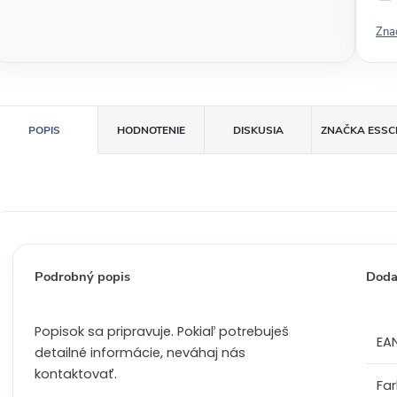
v
Zna
á
c
e
n
a
POPIS
HODNOTENIE
DISKUSIA
ZNAČKA
ESSC
:
Podrobný popis
Doda
Popisok sa pripravuje. Pokiaľ potrebuješ
EA
detailné informácie, neváhaj nás
kontaktovať.
Fa