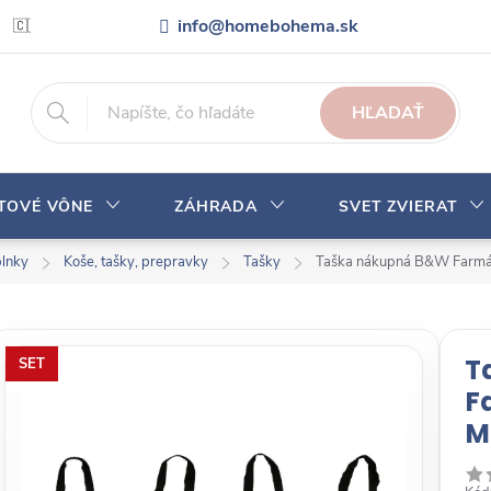
info@homebohema.sk
🇨🇿 Pro zákazníky z České republiky
Veľkoobchodná spolupráca
HĽADAŤ
YTOVÉ VÔNE
ZÁHRADA
SVET ZVIERAT
plnky
Koše, tašky, prepravky
Tašky
Taška nákupná B&W Farmárs
T
SET
F
M