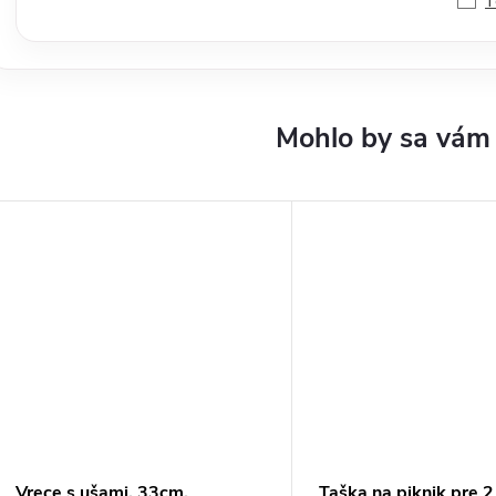
T
Vrece s ušami, 33cm,
Taška na piknik pre 2