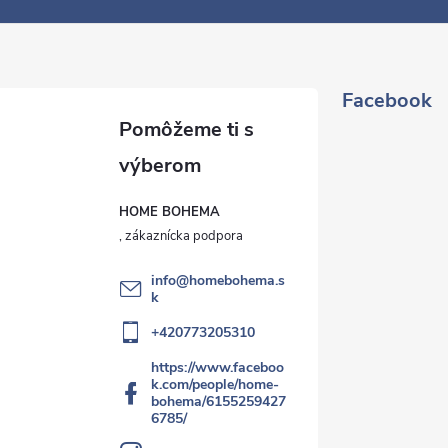
Facebook
HOME BOHEMA
info
@
homebohema.s
k
+420773205310
https://www.faceboo
k.com/people/home-
bohema/6155259427
6785/