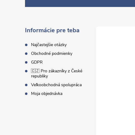
á
p
ä
Informácie pre teba
t
Najčastejšie otázky
Obchodné podmienky
i
GDPR
🇨🇿 Pro zákazníky z České
e
republiky
Veľkoobchodná spolupráca
Moja objednávka