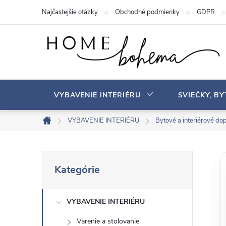
P
Najčastejšie otázky
Obchodné podmienky
GDPR
r
e
j
s
ť
n
VYBAVENIE INTERIÉRU
SVIEČKY, B
a
o
VYBAVENIE INTERIÉRU
Bytové a interiérové ​​do
D
b
o
s
m
B
P
a
o
Kategórie
r
v
h
o
e
s
VYBAVENIE INTERIÉRU
č
k
Varenie a stolovanie