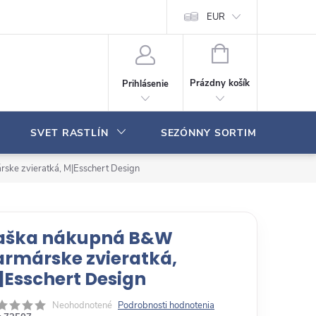
Moja objednávka
EUR
N
Á
Prázdny košík
Prihlásenie
K
U
P
SVET RASTLÍN
SEZÓNNY SORTIMENT
N
Ý
K
ke zvieratká, M|Esschert Design
O
Š
Í
K
aška nákupná B&W
armárske zvieratká,
|Esschert Design
Neohodnotené
Podrobnosti hodnotenia