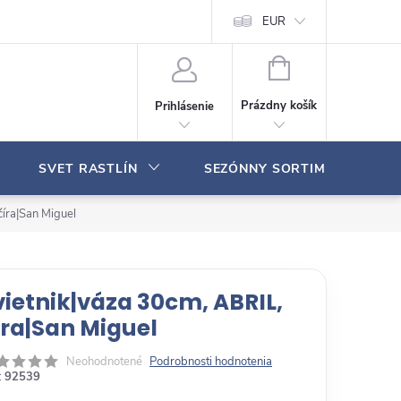
Moja objednávka
EUR
N
Á
Prázdny košík
Prihlásenie
K
U
P
SVET RASTLÍN
SEZÓNNY SORTIMENT
N
Ý
K
číra|San Miguel
O
Š
Í
K
vietnik|váza 30cm, ABRIL,
íra|San Miguel
Neohodnotené
Podrobnosti hodnotenia
:
92539