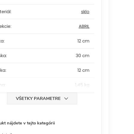
eriál
:
sklo
ekcie
:
ABRIL
ka
:
12 cm
ška
:
30 cm
bka
:
12 cm
ha
:
1,45 kg
VŠETKY PARAMETRE
kt nájdete v tejto kategórii