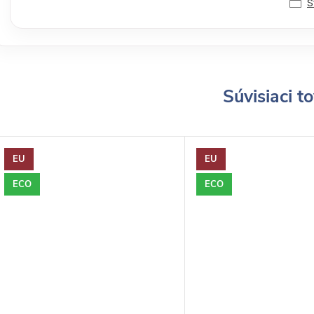
S
Súvisiaci t
EU
EU
ECO
ECO