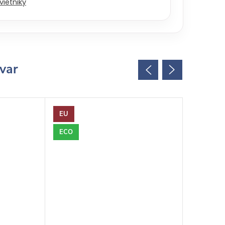
vietniky
ovar
EU
EU
ECO
ECO