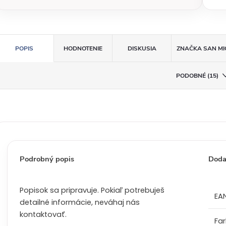
c
e
n
a
POPIS
HODNOTENIE
DISKUSIA
ZNAČKA
SAN MI
:
PODOBNÉ (15)
Podrobný popis
Doda
Popisok sa pripravuje. Pokiaľ potrebuješ
EA
detailné informácie, neváhaj nás
kontaktovať.
Fa