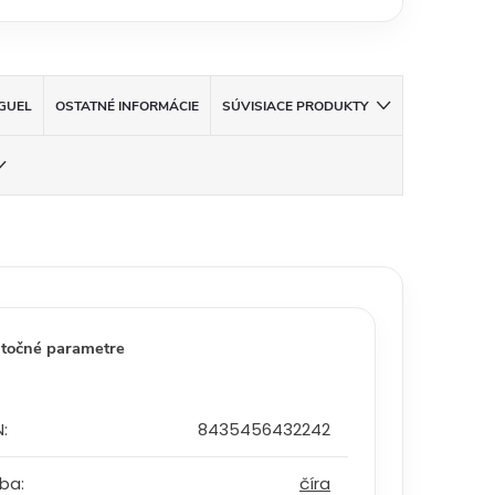
GUEL
OSTATNÉ INFORMÁCIE
SÚVISIACE PRODUKTY
točné parametre
N
:
8435456432242
rba
:
číra