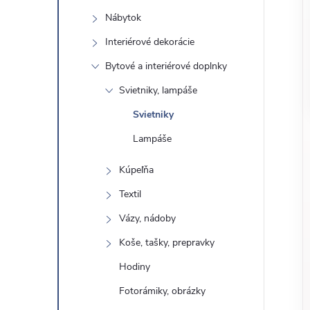
o
n
Nábytok
č
ý
i
Interiérové ​​dekorácie
ť
Bytové a interiérové ​​doplnky
p
k
Svietniky, lampáše
a
a
Svietniky
t
e
Lampáše
n
g
Kúpeľňa
ó
e
Textil
r
l
i
Vázy, nádoby
e
Koše, tašky, prepravky
Hodiny
Fotorámiky, obrázky