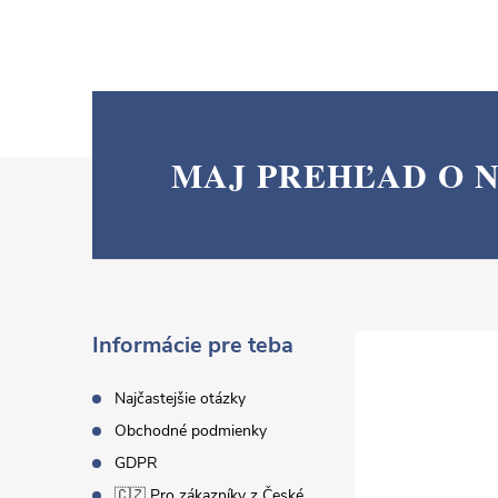
MAJ PREHĽAD O 
Z
á
p
ä
Informácie pre teba
t
Najčastejšie otázky
Obchodné podmienky
i
GDPR
🇨🇿 Pro zákazníky z České