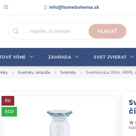
info@homebohema.sk
🇨🇿 Pro zákazníky z České republiky
Veľkoobchodná spolupráca
HĽADAŤ
YTOVÉ VÔNE
ZÁHRADA
SVET ZVIERAT
plnky
Svietniky, lampáše
Svietniky
Svietnik|váza 30cm, ABRIL, 
S
EU
č
ECO
Kód