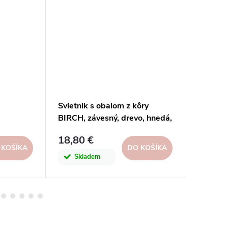
Svietnik s obalom z kôry
Svietnik
BIRCH, závesný, drevo, hnedá,
9cm | E
pr.19x15cm, ks|Ego dekor
18,80 €
7 €
 KOŠÍKA
DO KOŠÍKA
Skladem
Skl