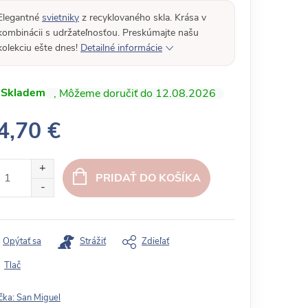
Elegantné
svietniky
z recyklovaného skla. Krása v
kombinácii s udržateľnosťou. Preskúmajte našu
kolekciu ešte dnes!
Detailné informácie
Skladem
12.08.2026
4,70 €
PRIDAŤ DO KOŠÍKA
Opýtať sa
Strážiť
Zdieľať
Tlač
čka:
San Miguel