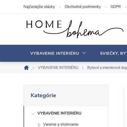
P
Najčastejšie otázky
Obchodné podmienky
GDPR
r
e
j
s
ť
n
VYBAVENIE INTERIÉRU
SVIEČKY, B
a
o
VYBAVENIE INTERIÉRU
Bytové a interiérové ​​do
D
b
o
s
m
B
P
a
o
Kategórie
r
v
h
o
e
s
VYBAVENIE INTERIÉRU
č
k
Varenie a stolovanie