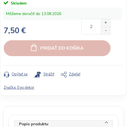
Skladem
13.08.2026
7,50 €
J
e
PRIDAŤ DO KOŠÍKA
d
n
o
t
Opýtať sa
Strážiť
Zdieľať
k
o
Značka:
Ego dekor
v
á
c
e
n
Popis produktu