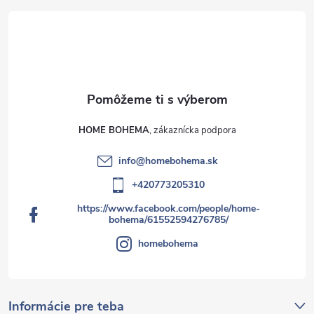
HOME BOHEMA
info
@
homebohema.sk
+420773205310
https://www.facebook.com/people/home-
bohema/61552594276785/
homebohema
Informácie pre teba