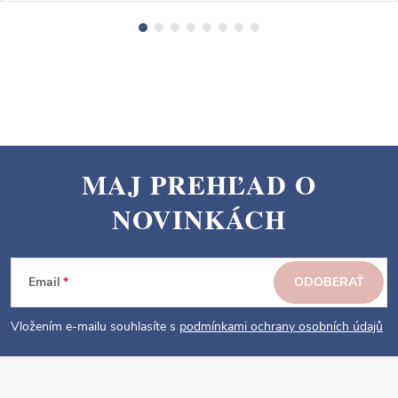
MAJ PREHĽAD O
Z
NOVINKÁCH
á
p
ä
Email
ODOBERAŤ
t
i
Vložením e-mailu souhlasíte s
podmínkami ochrany osobních údajů
e