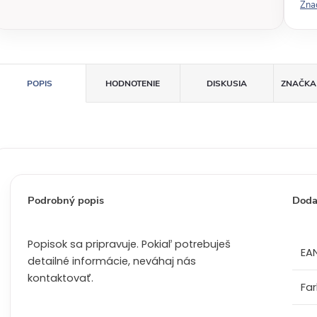
Zna
á
c
e
n
a
POPIS
HODNOTENIE
DISKUSIA
ZNAČKA
:
Podrobný popis
Doda
Popisok sa pripravuje. Pokiaľ potrebuješ
EA
detailné informácie, neváhaj nás
kontaktovať.
Fa