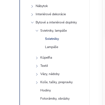
o
n
Nábytok
č
ý
i
Interiérové ​​dekorácie
ť
Bytové a interiérové ​​doplnky
p
k
Svietniky, lampáše
a
a
Svietniky
t
e
Lampáše
n
g
Kúpeľňa
ó
e
Textil
r
l
i
Vázy, nádoby
e
Koše, tašky, prepravky
Hodiny
Fotorámiky, obrázky