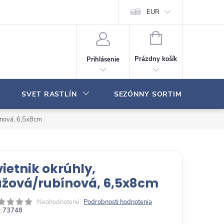
Moja objednávka
EUR
N
Á
Prázdny košík
Prihlásenie
K
U
P
SVET RASTLÍN
SEZÓNNY SORTIMENT
N
Ý
K
bínová, 6,5x8cm
O
Š
Í
K
vietnik okrúhly,
užová/rubínová, 6,5x8cm
Neohodnotené
Podrobnosti hodnotenia
:
73748