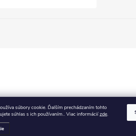
oužíva súbory cookie. Ďalším prechádzaním tohto
jete súhlas s ich používaním.. Viac informácií
zde
.
ie