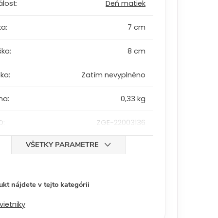
álost
:
Deň matiek
ka
:
7 cm
ška
:
8 cm
bka
:
Zatím nevyplněno
ha
:
0,33 kg
D
:
ZGE-22003136
VŠETKY PARAMETRE
kt nájdete v tejto kategórii
vietniky