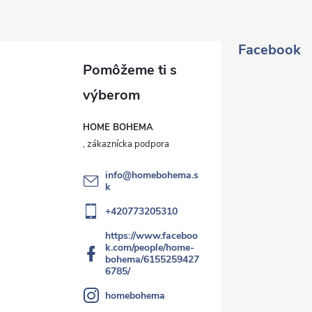
Facebook
HOME BOHEMA
info
@
homebohema.s
k
+420773205310
https://www.faceboo
k.com/people/home-
bohema/6155259427
6785/
homebohema