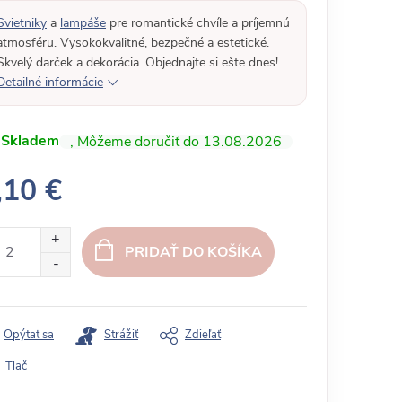
Svietniky
a
lampáše
pre romantické chvíle a príjemnú
atmosféru. Vysokokvalitné, bezpečné a estetické.
Skvelý darček a dekorácia. Objednajte si ešte dnes!
Detailné informácie
Skladem
13.08.2026
,10 €
PRIDAŤ DO KOŠÍKA
Opýtať sa
Strážiť
Zdieľať
Tlač