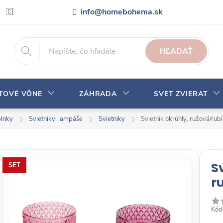
info@homebohema.sk
🇨🇿 Pro zákazníky z České republiky
Veľkoobchodná spolupráca
HĽADAŤ
YTOVÉ VÔNE
ZÁHRADA
SVET ZVIERAT
plnky
Svietniky, lampáše
Svietniky
Svietnik okrúhly, ružová/ru
S
SET
r
Kód