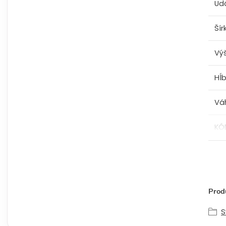
Ud
Šír
Vý
Hĺ
Vá
KÓ
Produ
S