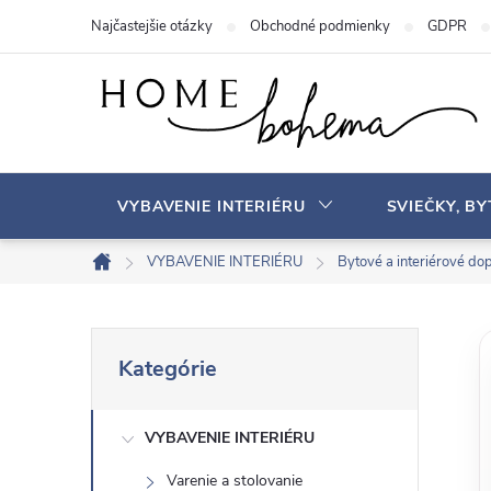
P
Najčastejšie otázky
Obchodné podmienky
GDPR
r
e
j
s
ť
n
VYBAVENIE INTERIÉRU
SVIEČKY, B
a
o
VYBAVENIE INTERIÉRU
Bytové a interiérové ​​do
D
b
o
s
m
B
P
a
o
Kategórie
r
v
h
o
e
s
VYBAVENIE INTERIÉRU
č
k
Varenie a stolovanie