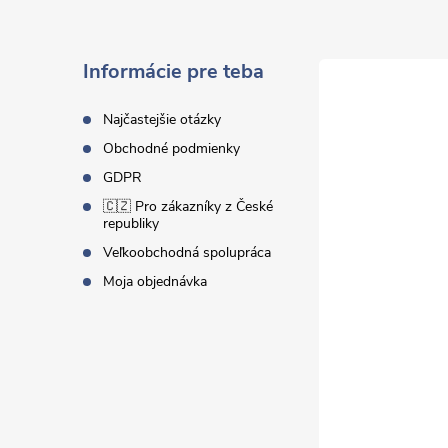
p
ä
Informácie pre teba
t
Najčastejšie otázky
Obchodné podmienky
i
GDPR
🇨🇿 Pro zákazníky z České
e
republiky
Veľkoobchodná spolupráca
Moja objednávka