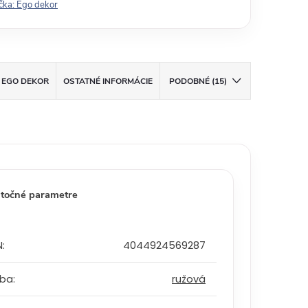
čka:
Ego dekor
EGO DEKOR
OSTATNÉ INFORMÁCIE
PODOBNÉ (15)
točné parametre
N
:
4044924569287
rba
:
ružová