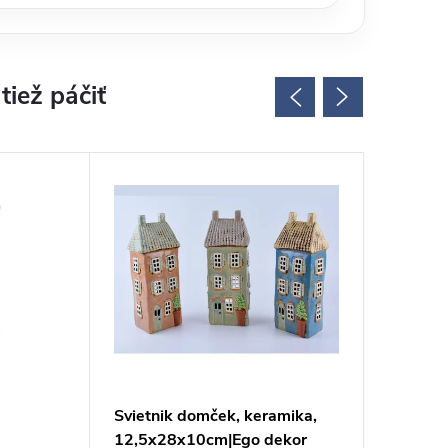
Svietnik domček, keramika,
Svietnik
12,5x28x10cm|Ego dekor
9x18,5 