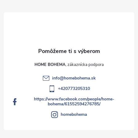
HOME BOHEMA
info
@
homebohema.sk
+420773205310
https://www.facebook.com/people/home-
bohema/61552594276785/
homebohema