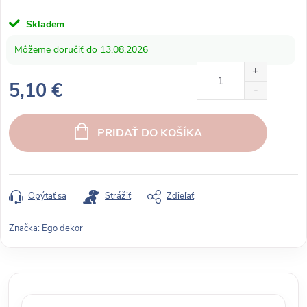
Skladem
13.08.2026
5,10 €
J
e
PRIDAŤ DO KOŠÍKA
d
n
o
t
Opýtať sa
Strážiť
Zdieľať
k
o
Značka:
Ego dekor
v
á
c
e