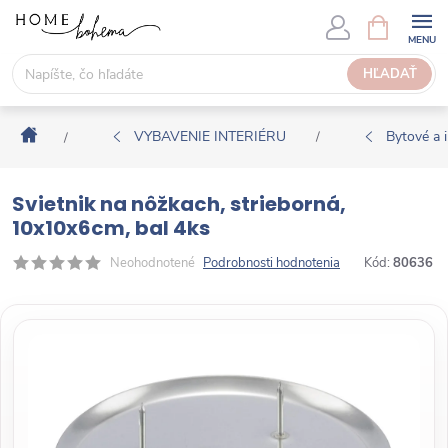
P
N
Á
r
K
e
HĽADAŤ
U
j
P
s
N
Domov
ť
VYBAVENIE INTERIÉRU
Bytové a i
/
/
Ý
n
K
a
O
Svietnik na nôžkach, strieborná,
o
Š
10x10x6cm, bal 4ks
b
Í
s
Neohodnotené
Podrobnosti hodnotenia
Kód:
80636
K
a
h