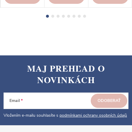
MAJ PREHĽAD O
Z
NOVINKÁCH
á
p
ä
Email
ODOBERAŤ
t
i
Vložením e-mailu souhlasíte s
podmínkami ochrany osobních údajů
e