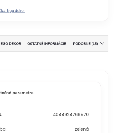
čka:
Ego dekor
EGO DEKOR
OSTATNÉ INFORMÁCIE
PODOBNÉ (15)
točné parametre
N
:
4044924766570
rba
:
zelená