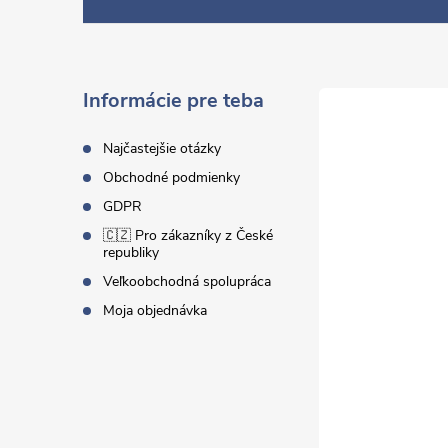
á
p
ä
Informácie pre teba
t
Najčastejšie otázky
Obchodné podmienky
i
GDPR
🇨🇿 Pro zákazníky z České
e
republiky
Veľkoobchodná spolupráca
Moja objednávka