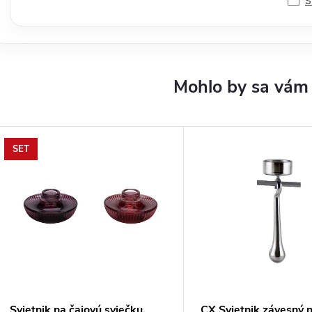
S
SET
Svietnik na čajovú sviečku,
CX Svietnik závesný 