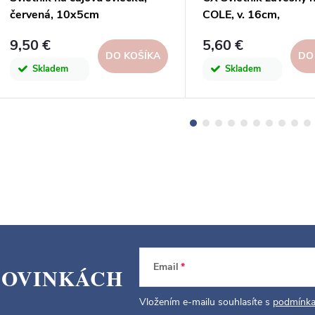
červená, 10x5cm
COLE, v. 16cm,
šedá/les|Kaheku
9,50 €
5,60 €
DO KOŠÍKA
DO
Skladem
Skladem
Email
NOVINKÁCH
Vložením e-mailu souhlasíte s
podmínka