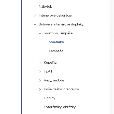
o
n
Nábytok
č
ý
i
Interiérové ​​dekorácie
ť
Bytové a interiérové ​​doplnky
p
k
Svietniky, lampáše
a
a
Svietniky
t
e
Lampáše
n
g
Kúpeľňa
ó
e
Textil
r
l
i
Vázy, nádoby
e
Koše, tašky, prepravky
Hodiny
Fotorámiky, obrázky