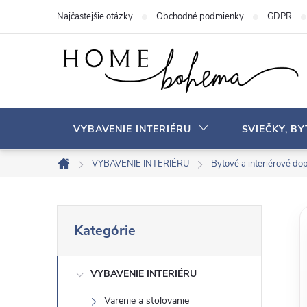
P
Najčastejšie otázky
Obchodné podmienky
GDPR
r
e
j
s
ť
n
VYBAVENIE INTERIÉRU
SVIEČKY, B
a
o
VYBAVENIE INTERIÉRU
Bytové a interiérové ​​do
D
b
o
s
m
B
P
a
o
Kategórie
r
v
h
o
e
s
VYBAVENIE INTERIÉRU
č
k
Varenie a stolovanie