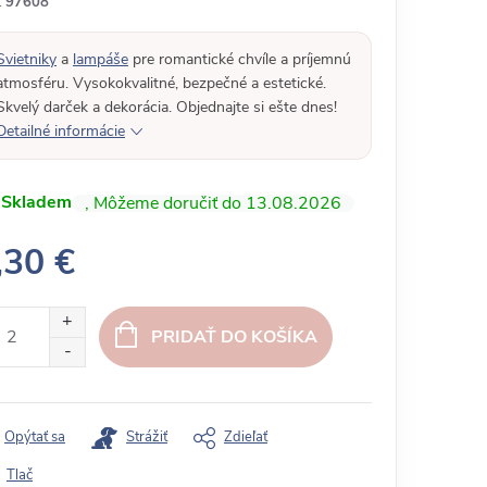
:
97608
Svietniky
a
lampáše
pre romantické chvíle a príjemnú
atmosféru. Vysokokvalitné, bezpečné a estetické.
Skvelý darček a dekorácia. Objednajte si ešte dnes!
Detailné informácie
Skladem
13.08.2026
,30 €
PRIDAŤ DO KOŠÍKA
Opýtať sa
Strážiť
Zdieľať
Tlač