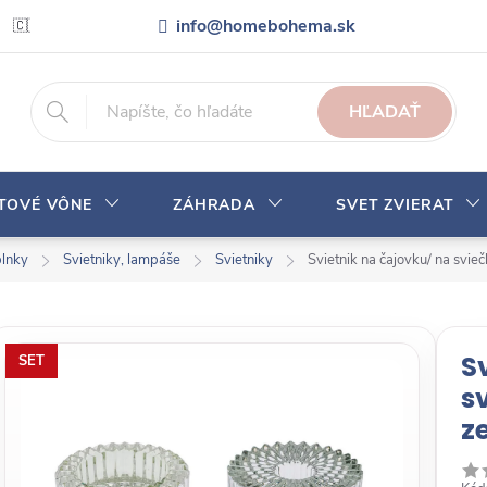
info@homebohema.sk
🇨🇿 Pro zákazníky z České republiky
Veľkoobchodná spolupráca
HĽADAŤ
YTOVÉ VÔNE
ZÁHRADA
SVET ZVIERAT
plnky
Svietniky, lampáše
Svietniky
Svietnik na čajovku/ na svie
S
SET
s
z