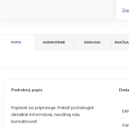
v
Zna
á
c
e
n
a
POPIS
HODNOTENIE
DISKUSIA
ZNAČKA
:
Podrobný popis
Doda
Popisok sa pripravuje. Pokiaľ potrebuješ
EA
detailné informácie, neváhaj nás
kontaktovať.
Fa