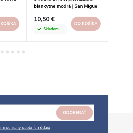
blankytne modrá | San Miguel
10,50 €
92,80 
 KOŠÍKA
DO KOŠÍKA
Skladem
Skl
ODOBERAŤ
mi ochrany osobních údajů