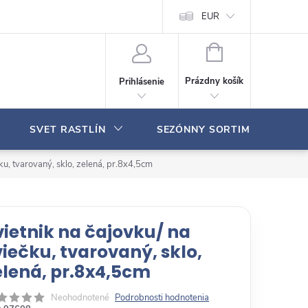
Moja objednávka
EUR
N
Á
Prázdny košík
Prihlásenie
K
U
P
SVET RASTLÍN
SEZÓNNY SORTIMENT
N
Ý
K
čku, tvarovaný, sklo, zelená, pr.8x4,5cm
O
Š
Í
K
vietnik na čajovku/ na
viečku, tvarovaný, sklo,
elená, pr.8x4,5cm
Neohodnotené
Podrobnosti hodnotenia