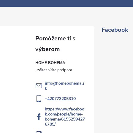
Facebook
HOME BOHEMA
info
@
homebohema.s
k
+420773205310
https://www.faceboo
k.com/people/home-
bohema/6155259427
6785/