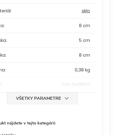
eriál
:
sklo
ka
:
8 cm
ška
:
5 cm
bka
:
8 cm
ha
:
0,38 kg
D
:
ZGE-12401602
VŠETKY PARAMETRE
kt nájdete v tejto kategórii