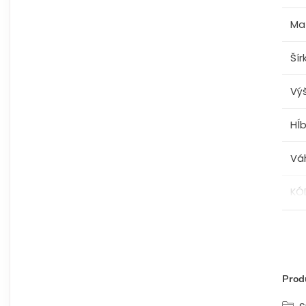
Mat
Šír
Vý
Hĺ
Vá
KÓ
Produ