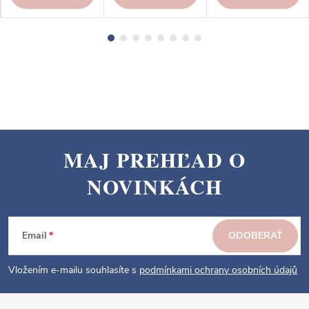
MAJ PREHĽAD O
Z
NOVINKÁCH
á
p
ä
Email
ODOBERAŤ
t
i
Vložením e-mailu souhlasíte s
podmínkami ochrany osobních údajů
e