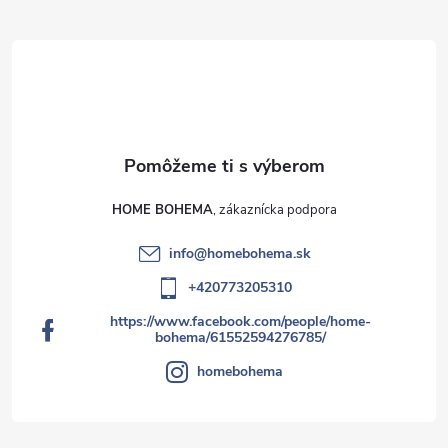
HOME BOHEMA
info
@
homebohema.sk
+420773205310
https://www.facebook.com/people/home-
bohema/61552594276785/
homebohema