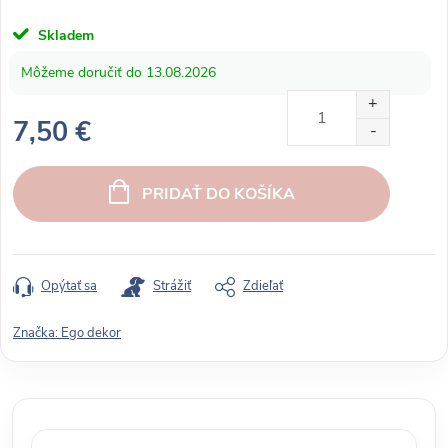
Skladem
13.08.2026
7,50 €
J
e
PRIDAŤ DO KOŠÍKA
d
n
o
t
Opýtať sa
Strážiť
Zdieľať
k
o
Značka:
Ego dekor
v
á
c
e