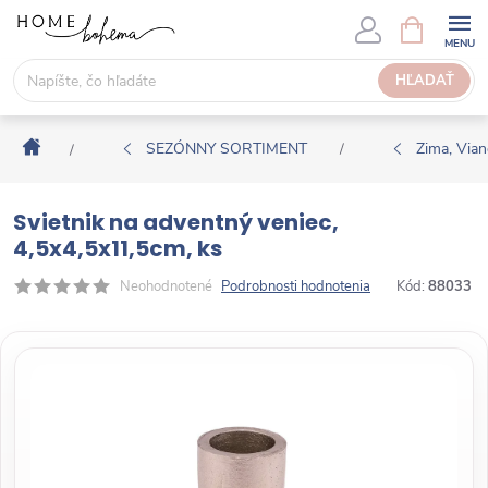
P
N
Á
r
K
e
HĽADAŤ
U
j
P
s
N
Domov
ť
SEZÓNNY SORTIMENT
Zima, Via
/
/
Ý
n
K
a
O
Svietnik na adventný veniec,
o
Š
4,5x4,5x11,5cm, ks
b
Í
s
Neohodnotené
Podrobnosti hodnotenia
Kód:
88033
K
a
h