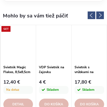
SET
Svietnik Magic
VDP Svietnik na
Svietnik s
Flakes, 8,5x8,5cm
čajovku
vrúbkami na
SNEHULÁK, sklo,
čajové sviečky,
12,40 €
4 €
17,80 €
biela/
sklenený, zl
červená/zelená,
Na dotaz
Skladem
Skladem
8x8x9cm, ks
DETAIL
DO KOŠÍKA
DO KOŠÍKA