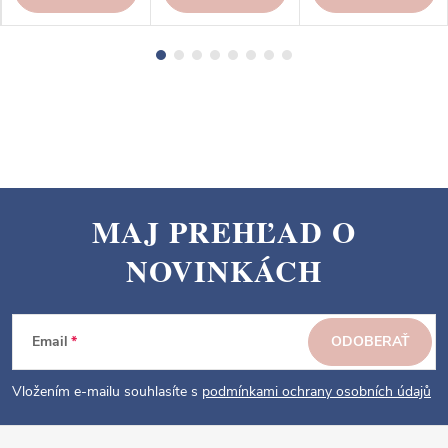
MAJ PREHĽAD O
Z
NOVINKÁCH
á
p
ä
Email
ODOBERAŤ
t
i
Vložením e-mailu souhlasíte s
podmínkami ochrany osobních údajů
e