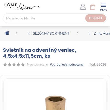
P
N
Á
r
K
e
HĽADAŤ
U
j
P
s
N
Domov
ť
SEZÓNNY SORTIMENT
Zima, Via
/
/
Ý
n
K
a
O
Svietnik na adventný veniec,
o
Š
4,5x4,5x11,5cm, ks
b
Í
s
Neohodnotené
Podrobnosti hodnotenia
Kód:
88036
K
a
h