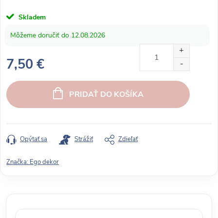
Skladem
12.08.2026
7,50 €
J
e
PRIDAŤ DO KOŠÍKA
d
n
o
t
Opýtať sa
Strážiť
Zdieľať
k
o
Značka:
Ego dekor
v
á
c
e