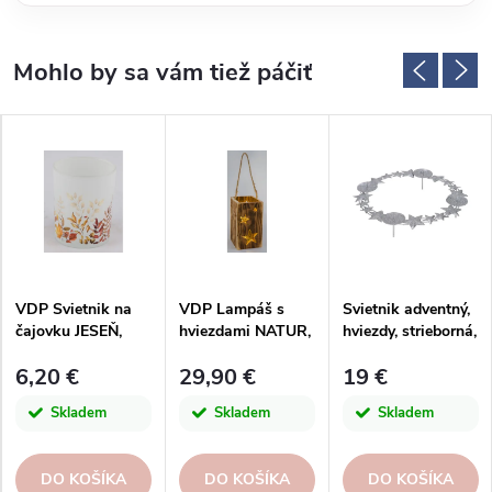
VDP Svietnik na
VDP Lampáš s
Svietnik adventný,
čajovku JESEŇ,
hviezdami NATUR,
hviezdy, strieborná,
sklo,
30LED,2AA, drevo,
priemer. 35cm
6,20 €
29,90 €
19 €
číra|matná|prírodn
prírodný,
á, 7,5x7,5x8cm, ks
14x17x25cm, ks
Skladem
Skladem
Skladem
DO KOŠÍKA
DO KOŠÍKA
DO KOŠÍKA