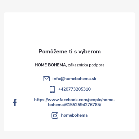
HOME BOHEMA
info
@
homebohema.sk
+420773205310
https://www.facebook.com/people/home-
bohema/61552594276785/
homebohema