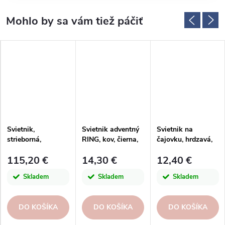
Svietnik,
Svietnik adventný
Svietnik na
strieborná,
RING, kov, čierna,
čajovku, hrdzavá,
18x74cm
pr.30x4cm, ks|Ego
V|Ego dekor
115,20 €
14,30 €
12,40 €
dekor
Skladem
Skladem
Skladem
DO KOŠÍKA
DO KOŠÍKA
DO KOŠÍKA