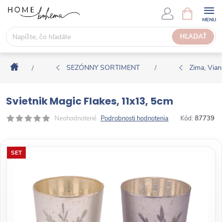
P
N
Á
r
K
e
HĽADAŤ
U
j
P
s
N
Domov
ť
SEZÓNNY SORTIMENT
Zima, Via
/
/
Ý
n
K
a
O
Svietnik Magic Flakes, 11x13, 5cm
o
Š
b
Neohodnotené
Podrobnosti hodnotenia
Kód:
87739
Í
s
K
a
SET
h