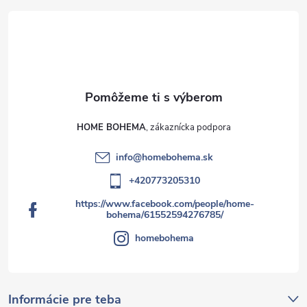
HOME BOHEMA
info
@
homebohema.sk
+420773205310
https://www.facebook.com/people/home-
bohema/61552594276785/
homebohema
Informácie pre teba