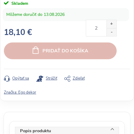
Skladem
13.08.2026
18,10 €
J
e
PRIDAŤ DO KOŠÍKA
d
n
o
t
Opýtať sa
Strážiť
Zdieľať
k
o
Značka:
Ego dekor
v
á
c
e
n
Popis produktu