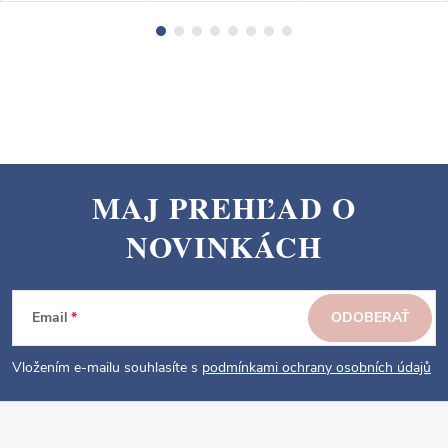
MAJ PREHĽAD O
Z
NOVINKÁCH
á
p
ä
Email
ODOBERAŤ
t
i
Vložením e-mailu souhlasíte s
podmínkami ochrany osobních údajů
e