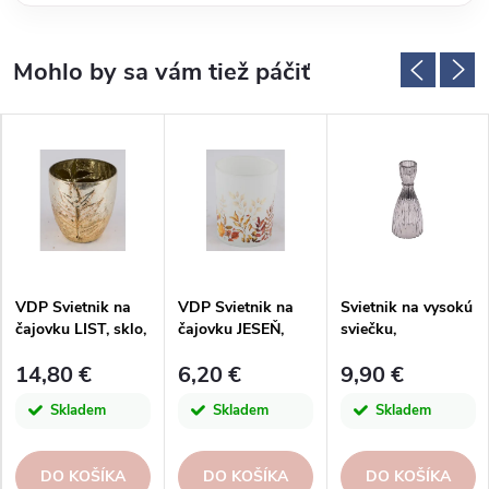
VDP Svietnik na
VDP Svietnik na
Svietnik na vysokú
čajovku LIST, sklo,
čajovku JESEŇ,
sviečku,
zlatá,
sklo,
6,5x6,5x15cm, ks
14,80 €
6,20 €
9,90 €
11,5x11,5x12cm,
číra|matná|prírodn
ks
á, 7,5x7,5x8cm, ks
Skladem
Skladem
Skladem
DO KOŠÍKA
DO KOŠÍKA
DO KOŠÍKA