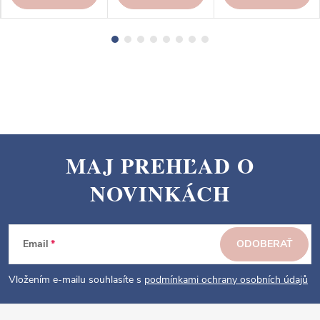
MAJ PREHĽAD O
Z
NOVINKÁCH
á
p
ä
Email
ODOBERAŤ
t
i
Vložením e-mailu souhlasíte s
podmínkami ochrany osobních údajů
e