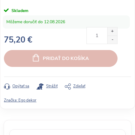
Skladem
12.08.2026
75,20 €
J
e
PRIDAŤ DO KOŠÍKA
d
n
o
t
Opýtať sa
Strážiť
Zdieľať
k
o
Značka:
Ego dekor
v
á
c
e