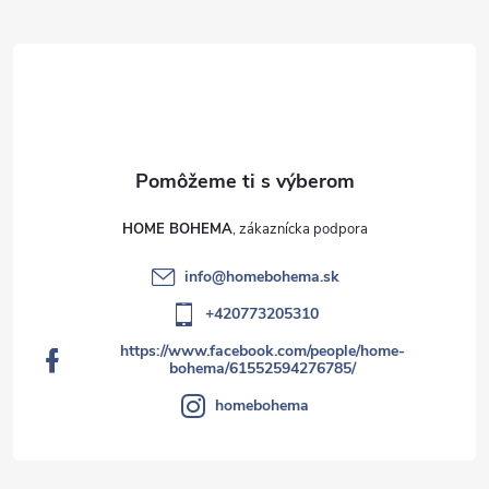
HOME BOHEMA
info
@
homebohema.sk
+420773205310
https://www.facebook.com/people/home-
bohema/61552594276785/
homebohema