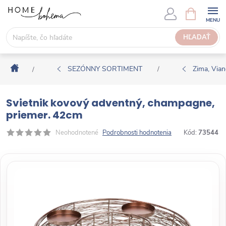
P
N
Á
r
K
e
HĽADAŤ
U
j
P
s
N
Domov
ť
SEZÓNNY SORTIMENT
Zima, Via
/
/
Ý
n
K
a
O
Svietnik kovový adventný, champagne,
o
Š
priemer. 42cm
b
Í
s
Neohodnotené
Podrobnosti hodnotenia
Kód:
73544
K
a
h