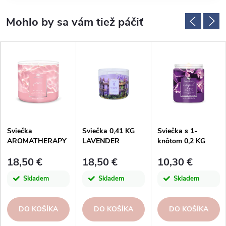
Sviečka
Sviečka 0,41 KG
Sviečka s 1-
AROMATHERAPY
LAVENDER
knôtom 0,2 KG
0,41 KG
VANILLA,
LAVENDER
18,50 €
18,50 €
10,30 €
ROSEWATER,
aromatická v dóze,
VANILLA,
aromatická v dóze,
3 knôty, zlaté
aromatická v dóze
Skladem
Skladem
Skladem
3 knôty|GOOSE
viečko
KP|GOOSE CREEK
CREEK
DO KOŠÍKA
DO KOŠÍKA
DO KOŠÍKA