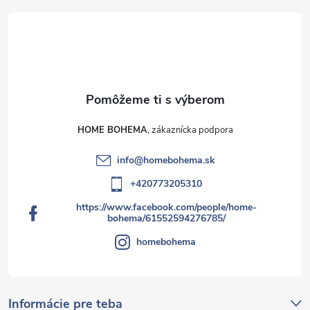
HOME BOHEMA
info
@
homebohema.sk
+420773205310
https://www.facebook.com/people/home-
bohema/61552594276785/
homebohema
Informácie pre teba