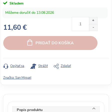
Skladem
13.08.2026
11,60 €
J
e
PRIDAŤ DO KOŠÍKA
d
n
o
t
Opýtať sa
Strážiť
Zdieľať
k
o
Značka:
San Miguel
v
á
c
e
n
Popis produktu