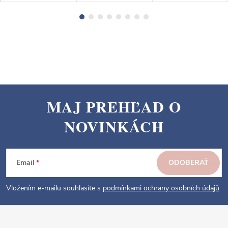
MAJ PREHĽAD O
Z
NOVINKÁCH
á
p
ä
Email
ODOBERAŤ
t
i
Vložením e-mailu souhlasíte s
podmínkami ochrany osobních údajů
e