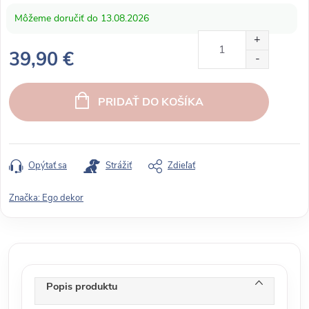
13.08.2026
39,90 €
J
e
PRIDAŤ DO KOŠÍKA
d
n
o
t
Opýtať sa
Strážiť
Zdieľať
k
o
Značka:
Ego dekor
v
á
c
e
n
Popis produktu
a