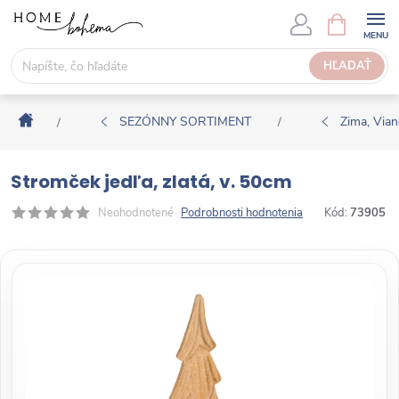
P
N
Á
r
K
e
HĽADAŤ
U
j
P
s
N
Domov
ť
SEZÓNNY SORTIMENT
Zima, Via
/
/
Ý
n
K
a
O
Stromček jedľa, zlatá, v. 50cm
o
Š
b
Neohodnotené
Podrobnosti hodnotenia
Kód:
73905
Í
s
K
a
h