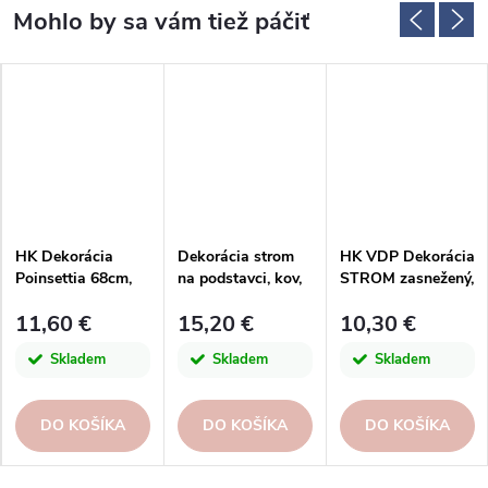
HK Dekorácia
Dekorácia strom
HK VDP Dekorácia
Poinsettia 68cm,
na podstavci, kov,
STROM zasnežený,
červená, textil
čierna,
keramika,
11,60 €
15,20 €
10,30 €
31x47x10cm,
béžová|krémová,
ks|Ego dekor
7,5x7,5x15,5cm, ks
Skladem
Skladem
Skladem
DO KOŠÍKA
DO KOŠÍKA
DO KOŠÍKA