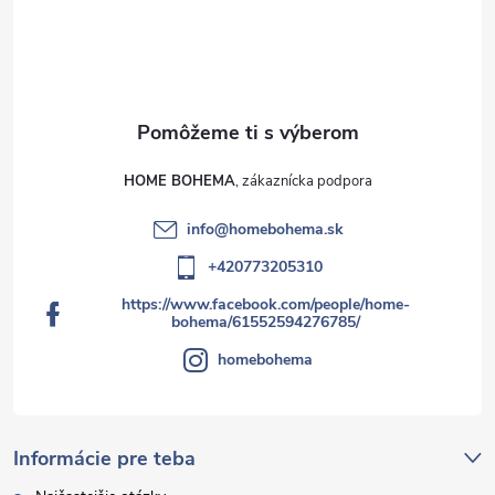
HOME BOHEMA
info
@
homebohema.sk
+420773205310
https://www.facebook.com/people/home-
bohema/61552594276785/
homebohema
Informácie pre teba