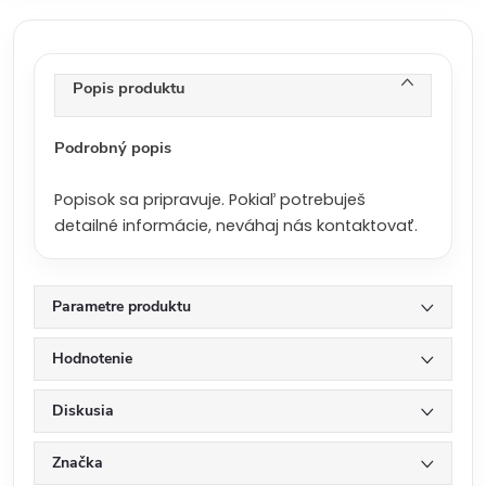
á
c
e
n
Popis produktu
a
:
Podrobný popis
Popisok sa pripravuje. Pokiaľ potrebuješ
detailné informácie, neváhaj nás kontaktovať.
Parametre produktu
Hodnotenie
Diskusia
Značka