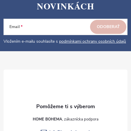
Z
NOVINKÁCH
á
p
ä
Email
ODOBERAŤ
t
i
Vložením e-mailu souhlasíte s
podmínkami ochrany osobních údajů
e
HOME BOHEMA