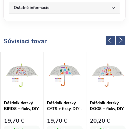
Ostatné informácie
Súvisiaci tovar
Dáždnik detský
Dáždnik detský
Dáždnik detský
BIRDS + fixky, DIY
CATS + fixky, DIY -
DOGS + fixky, DIY
- na vyfarbenie,
na vyfarbenie,
- na vyfarbenie,
19,70 €
19,70 €
20,20 €
pr.70x69cm|Essche
pr.70x69cm|Essche
pr.70x69cm|Essche
rt Design
rt Design
rt Design