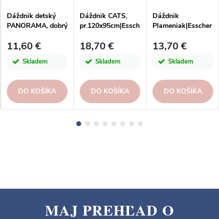
Dáždnik detský
Dáždnik CATS,
Dáždnik
PANORAMA, dobrý
pr.120x95cm|Essch
Plameniak|Esscher
had, mulitcolor,
ert Design
t Design
11,60 €
18,70 €
13,70 €
69x59cm|Esschert
Design
Skladem
Skladem
Skladem
DO KOŠÍKA
DO KOŠÍKA
DO KOŠÍKA
MAJ PREHĽAD O