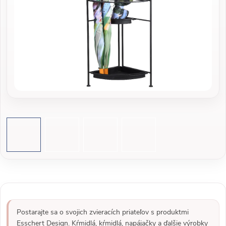
Postarajte sa o svojich zvieracích priateľov s produktmi
Esschert Design. Kŕmidlá, kŕmidlá, napájačky a ďalšie výrobky