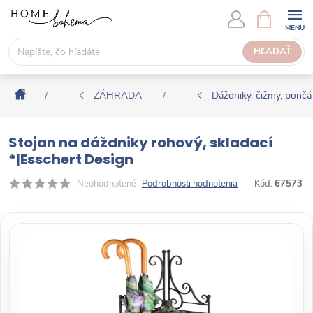
P
N
Á
r
K
e
HĽADAŤ
U
j
P
s
N
Domov
ť
ZÁHRADA
Dáždniky, čižmy, pončá
/
/
Ý
n
K
a
O
Stojan na dáždniky rohový, skladací
o
Š
*|Esschert Design
b
Í
s
Neohodnotené
Podrobnosti hodnotenia
Kód:
67573
K
a
h