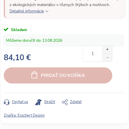
z ekologických materiálov v rôznych štýloch a motívoch.
Detailné informácie
Skladem
13.08.2026
84,10 €
J
e
PRIDAŤ DO KOŠÍKA
d
n
o
t
Opýtať sa
Strážiť
Zdieľať
k
o
Značka:
Esschert Design
v