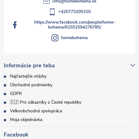
info
@
homebohema.sk
+420773205310
https://www.facebook.com/people/home-
bohema/61552594276785/
homebohema
Informácie pre teba
Najčastejšie otázky
Obchodné podmienky
GDPR
🇨🇿 Pro zákazníky z České republiky
Veľkoobchodná spolupráca
Moja objednávka
Facebook