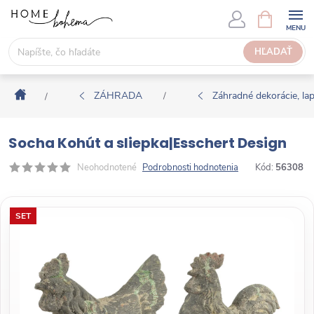
P
N
Á
r
K
e
HĽADAŤ
U
j
P
s
N
Domov
ť
ZÁHRADA
Záhradné dekorácie, l
/
/
Ý
n
K
a
O
Socha Kohút a sliepka|Esschert Design
o
Š
b
Neohodnotené
Podrobnosti hodnotenia
Kód:
56308
Í
s
K
a
SET
h