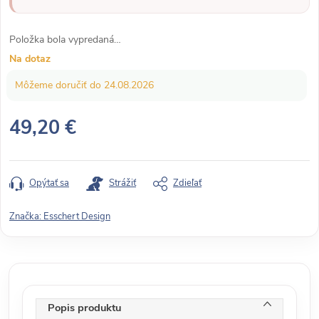
Položka bola vypredaná…
Na dotaz
24.08.2026
49,20 €
J
e
d
Opýtať sa
Strážiť
Zdieľať
n
o
Značka:
Esschert Design
t
k
o
v
á
Popis produktu