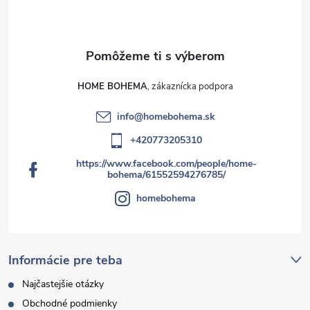
HOME BOHEMA
info
@
homebohema.sk
+420773205310
https://www.facebook.com/people/home-
bohema/61552594276785/
homebohema
Informácie pre teba
Najčastejšie otázky
Obchodné podmienky