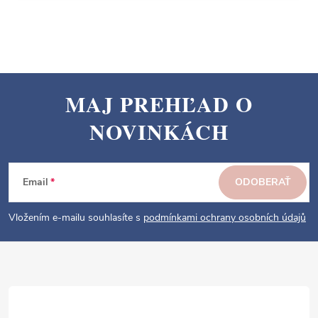
MAJ PREHĽAD O
Z
NOVINKÁCH
á
p
ä
Email
ODOBERAŤ
t
i
Vložením e-mailu souhlasíte s
podmínkami ochrany osobních údajů
e