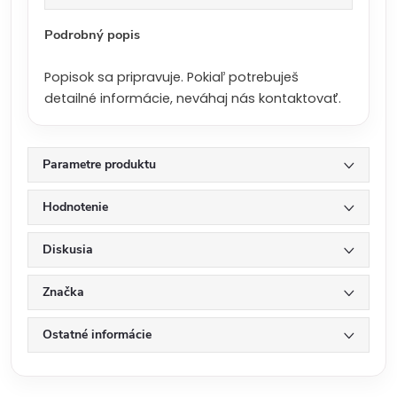
c
e
Podrobný popis
n
a
Popisok sa pripravuje. Pokiaľ potrebuješ
:
detailné informácie, neváhaj nás kontaktovať.
Parametre produktu
Hodnotenie
Diskusia
Značka
Ostatné informácie