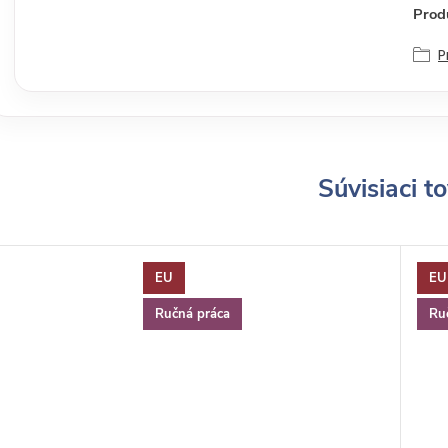
Produ
P
Súvisiaci t
EU
EU
Ručná práca
Ru