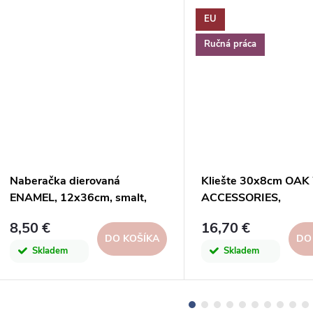
EU
Ručná práca
Naberačka dierovaná
Kliešte 30x8cm OA
ENAMEL, 12x36cm, smalt,
ACCESSORIES,
biela|Ego dekor
dub|prírodné|Casafin
8,50 €
16,70 €
DO KOŠÍKA
DO
Skladem
Skladem