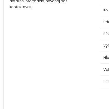
detailné informácie, neváhaj nás
kontaktovať.
Kol
Ud
Šír
Vý
Hĺ
Vá
KÓ