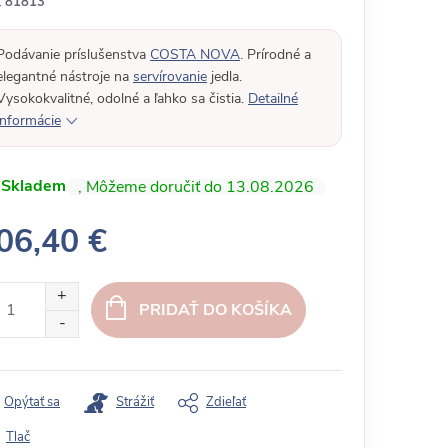
:
81813
Podávanie príslušenstva
COSTA NOVA
. Prírodné a
elegantné nástroje na
servírovanie
jedla.
Vysokokvalitné, odolné a ľahko sa čistia.
Detailné
informácie
Skladem
13.08.2026
06,40 €
PRIDAŤ DO KOŠÍKA
Opýtať sa
Strážiť
Zdieľať
Tlač