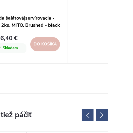
a šalátová|servírovacia -
 2ks, MITO, Brushed - black
ble|Costa Nova
6,40 €
DO KOŠÍKA
Skladem