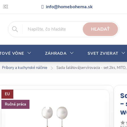
info@homebohema.sk
🇨🇿 Pro zákazníky z České republiky
Veľkoobchodná spolupráca
HĽADAŤ
YTOVÉ VÔNE
ZÁHRADA
SVET ZVIERAT
Príbory a kuchynské náčinie
Sada šalátová|servírovacia - set 2ks, MIT
S
EU
-
Ručná práca
w