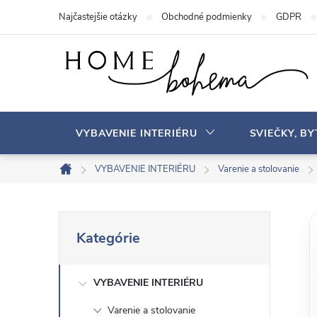
P
Najčastejšie otázky
Obchodné podmienky
GDPR
r
e
j
s
ť
n
VYBAVENIE INTERIÉRU
SVIEČKY, B
a
o
VYBAVENIE INTERIÉRU
Varenie a stolovanie
D
b
o
s
m
B
P
a
o
Kategórie
r
v
h
o
e
s
VYBAVENIE INTERIÉRU
č
k
Varenie a stolovanie