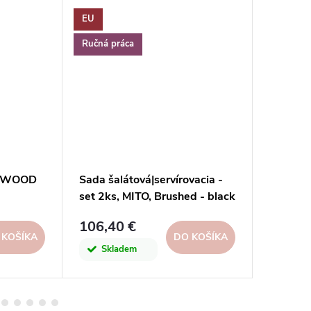
EU
EU
Ručná práca
Ručná pr
K WOOD
Sada šalátová|servírovacia -
Naberačk
set 2ks, MITO, Brushed - black
30cm, I
a
cable|Costa Nova
(piesk|
106,40 €
35,90 
 KOŠÍKA
DO KOŠÍKA
Skladem
Skl