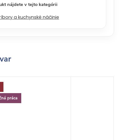
kt nájdete v tejto kategórii
ríbory a kuchynské náčinie
ovar
čná práca