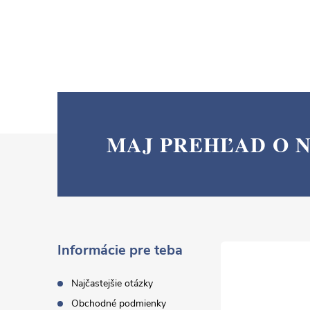
MAJ PREHĽAD O 
Z
á
p
ä
Informácie pre teba
t
Najčastejšie otázky
Obchodné podmienky