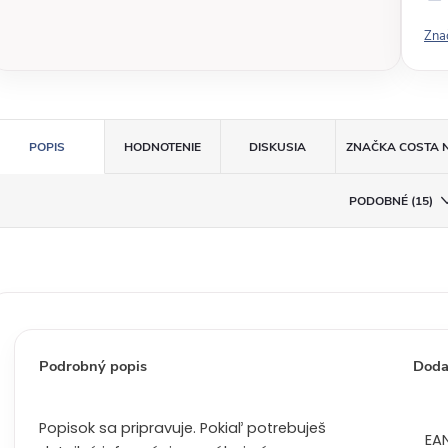
v
Zna
á
c
e
n
a
POPIS
HODNOTENIE
DISKUSIA
ZNAČKA
COSTA 
:
PODOBNÉ (15)
Podrobný popis
Doda
Popisok sa pripravuje. Pokiaľ potrebuješ
EA