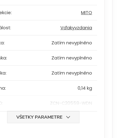
ekcie
:
MITO
álost
:
Vďakyvzdania
ka
:
Zatím nevyplněno
ška
:
Zatím nevyplněno
bka
:
Zatím nevyplněno
ha
:
0,14 kg
D
:
ZCN-C20559-WDN
VŠETKY PARAMETRE