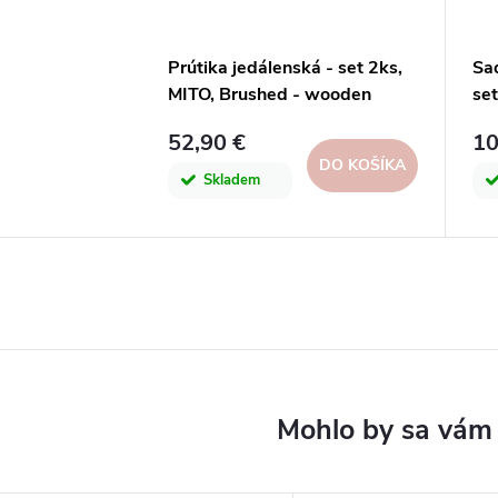
Prútika jedálenská - set 2ks,
Sad
MITO, Brushed - wooden
set
cable|Costa Nova
ca
52,90 €
10
DO KOŠÍKA
Skladem