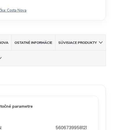
čka:
Costa Nova
NOVA
OSTATNÉ INFORMÁCIE
SÚVISIACE PRODUKTY
točné parametre
N
:
5606739958121