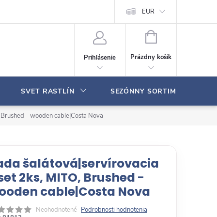
Moja objednávka
EUR
N
Á
Prázdny košík
Prihlásenie
K
U
P
SVET RASTLÍN
SEZÓNNY SORTIMENT
N
Ý
K
O, Brushed - wooden cable|Costa Nova
O
Š
Í
K
ada šalátová|servírovacia
 set 2ks, MITO, Brushed -
ooden cable|Costa Nova
Neohodnotené
Podrobnosti hodnotenia