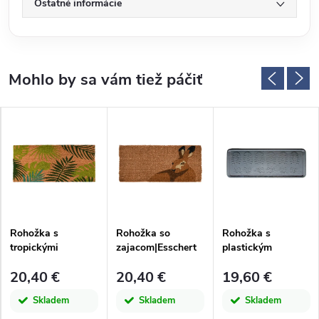
Ostatné informácie
Rohožka s
Rohožka so
Rohožka s
tropickými
zajacom|Esschert
plastickým
listami|Esschert
Design
odtlačkom
20,40 €
20,40 €
19,60 €
Design
topánky|Esschert
Design
Skladem
Skladem
Skladem