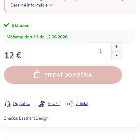
Detailné informácie
Skladem
12.08.2026
12 €
J
e
PRIDAŤ DO KOŠÍKA
d
n
o
t
Opýtať sa
Strážiť
Zdieľať
k
o
Značka:
Esschert Design
v
á