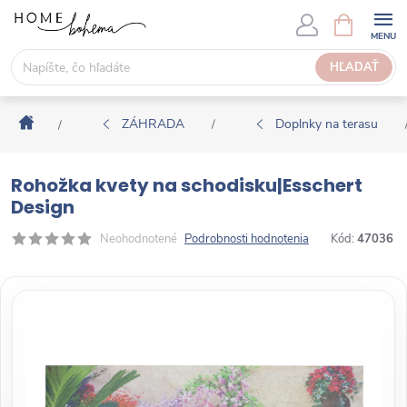
P
N
Á
r
K
e
HĽADAŤ
U
j
P
s
N
Domov
ť
ZÁHRADA
Doplnky na terasu
/
/
Ý
n
K
a
O
Rohožka kvety na schodisku|Esschert
o
Š
Design
b
Í
s
Neohodnotené
Podrobnosti hodnotenia
Kód:
47036
K
a
h