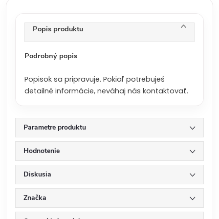
c
e
n
Popis produktu
a
:
Podrobný popis
Popisok sa pripravuje. Pokiaľ potrebuješ
detailné informácie, neváhaj nás kontaktovať.
Parametre produktu
Hodnotenie
Diskusia
Značka