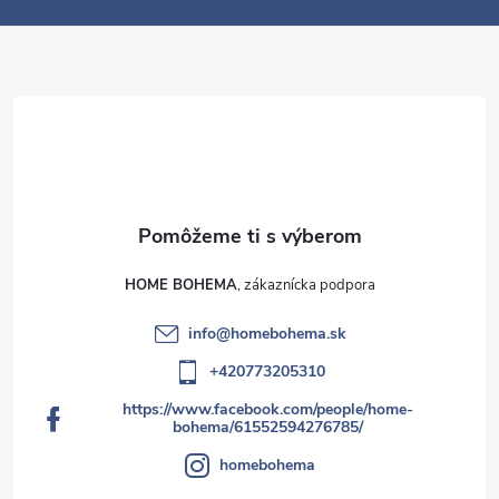
e
HOME BOHEMA
info
@
homebohema.sk
+420773205310
https://www.facebook.com/people/home-
bohema/61552594276785/
homebohema