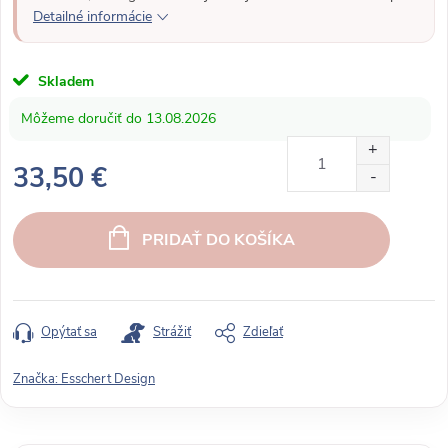
Detailné informácie
Skladem
13.08.2026
33,50 €
J
e
PRIDAŤ DO KOŠÍKA
d
n
o
t
Opýtať sa
Strážiť
Zdieľať
k
o
Značka:
Esschert Design
v
á