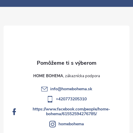
e
HOME BOHEMA
info
@
homebohema.sk
+420773205310
https://www.facebook.com/people/home-
bohema/61552594276785/
homebohema