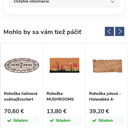
Ostatné informácie
Rohožka liatinová
Rohožka
Rohožka jutová -
oválna|Esschert
MUSHROOMS
Holandská 4-
Design
kokosová,
väzba, prírodná,
70,60 €
13,80 €
39,20 €
prírodná,
77,5x45,3x3,1cm|E
60x40x2cm |
sschert Design
Skladem
Skladem
Skladem
Esschert Design