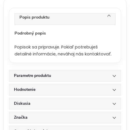
c
e
n
Popis produktu
a
:
Podrobný popis
Popisok sa pripravuje. Pokiaľ potrebuješ
detailné informácie, neváhaj nás kontaktovať.
Parametre produktu
Hodnotenie
Diskusia
Značka