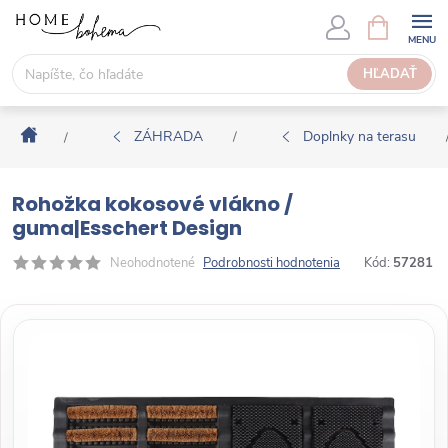
P
N
Á
r
K
e
HĽADAŤ
U
j
P
s
N
Domov
ť
ZÁHRADA
Doplnky na terasu
/
/
Ý
n
K
a
O
Rohožka kokosové vlákno /
o
Š
guma|Esschert Design
b
Í
s
Neohodnotené
Podrobnosti hodnotenia
Kód:
57281
K
a
h